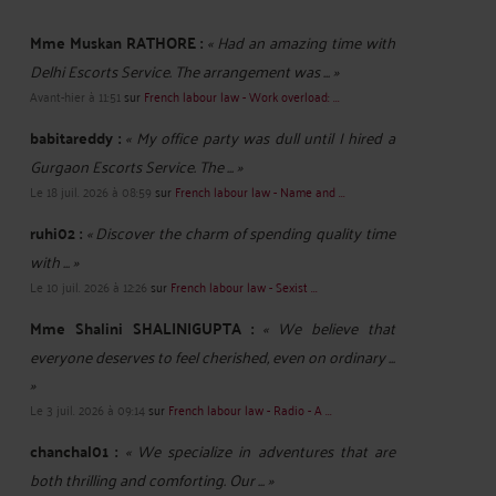
Mme Muskan RATHORE :
« Had an amazing time with
Delhi Escorts Service. The arrangement was ... »
Avant-hier à 11:51
sur
French labour law - Work overload: ...
babitareddy :
« My office party was dull until I hired a
Gurgaon Escorts Service. The ... »
Le 18 juil. 2026 à 08:59
sur
French labour law - Name and ...
ruhi02 :
« Discover the charm of spending quality time
with ... »
Le 10 juil. 2026 à 12:26
sur
French labour law - Sexist ...
Mme Shalini SHALINIGUPTA :
« We believe that
everyone deserves to feel cherished, even on ordinary ...
»
Le 3 juil. 2026 à 09:14
sur
French labour law - Radio - A ...
chanchal01 :
« We specialize in adventures that are
both thrilling and comforting. Our ... »