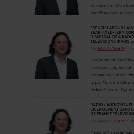
sérieux du motif du lice
modification de son contr
FRENCH LABOUR LAW -
YEAR FIXED-TERM CO
DISMISSAL OF A RADI
TÉLÉVISIONS (PARIS L
Par
Frédéric CHHUM
le 03
In a judgment dated July 
contested judgment at fir
permanent contract eff
to pay Ms. X the followi
reclassification; - €3,108
RADIO / AUDIOVISUEL 
LICENCIEMENT SANS C
DE FRANCE TÉLÉVISION
Par
Frédéric CHHUM
le 03
Madame X a été embauc