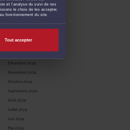
on et l’analyse du suivi de nos
Juin 2025
issons le choix de les accepter,
 au fonctionnement du site.
Mai 2025
Avril 2025
Mars 2025
Tout accepter
Février 2025
Janvier 2025
Décembre 2024
Novembre 2024
Octobre 2024
Septembre 2024
Août 2024
Juillet 2024
Juin 2024
Mai 2024