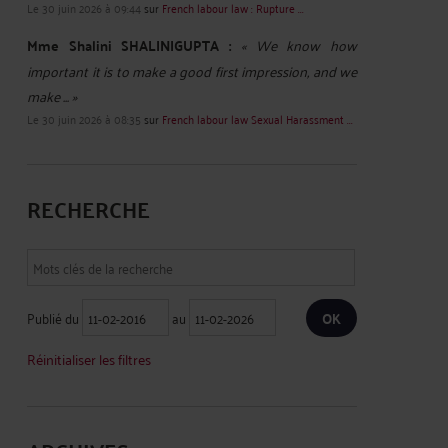
Le 30 juin 2026 à 09:44
sur
French labour law : Rupture ...
Mme Shalini SHALINIGUPTA :
« We know how
important it is to make a good first impression, and we
make ... »
Le 30 juin 2026 à 08:35
sur
French labour law Sexual Harassment ...
RECHERCHE
Publié du
au
Réinitialiser les filtres