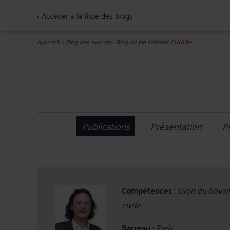
<
Accéder à la liste des blogs
Avocat.fr
>
Blog des avocats
>
Blog de Me Frédéric CHHUM
Publications
Présentation
P
Compétences :
Droit du travai
civile
Barreau :
Paris