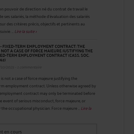
on pouvoir de direction né du contrat de travail le
 de ses salariés, la méthode d’évaluation des salariés
 sur des critères précis, objectifs et pertinents au
uivie. ...
Lire la suite >
- FIXED-TERM EMPLOYMENT CONTRACT: THE
 NOT A CASE OF FORCE MAJEURE JUSTIFYING THE
XED-TERM EMPLOYMENT CONTRACT (CASS. SOC.
62)
/10/2025 - 1 commentaire
 not a case of force majeure justifying the
term employment contract. Unless otherwise agreed by
rm employment contract may only be terminated before
he event of serious misconduct, force majeure, or
y the occupational physician. Force majeure ...
Lire la
 : LE LOGEMENT DE FONCTION GRATUIT NON