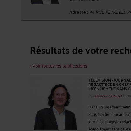
Adresse :
34 RUE PETRELLE 7
Résultats de votre rec
< Voir toutes les publications
TÉLÉVISION - JOURNAL
RÉDACTRICE EN CHEF 
LICENCIEMENT SANS CA
Par
Frédéric CHHUM
le 08
Dans un jugement défini
Paris (section encadreme
journaliste pigiste rédac
licenciement sans cause