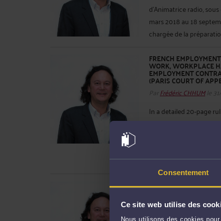
d’Animatrice radio, sous
mars 2018 au 18 septembr
chargée de la préparation
FRENCH EMPLOYMENT L
WORK, WORKPLACE HA
EMPLOYMENT CONTRAC
(PARIS COURT OF APPE
Par
Frédéric CHHUM
le 31
In a detailed 20-page ru
ordered the judicial ter
at Manoir H. The breache
workplace harassment, u
payment of overtime, fai
Consentement
LIVE ENTERTAINMENT 
RÉSILIATION JUDICIAI
CONSTRUCTEUR QUI OBT
Ce site web utilise des cook
Par
Frédéric CHHUM
le 31
Nous utilisons des cookies pour 