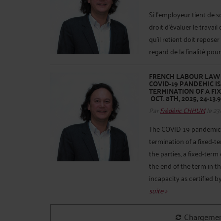
Si l’employeur tient de s
droit d’évaluer le travail
qu’il retient doit reposer
regard de la finalité pours
FRENCH LABOUR LAW 
COVID-19 PANDEMIC IS
TERMINATION OF A FI
OCT. 8TH, 2025, 24-13.9
Par
Frédéric CHHUM
le 23
The COVID-19 pandemic is
termination of a fixed-
the parties, a fixed-te
the end of the term in t
incapacity as certified b
suite >
AVANTAGE EN NATURE