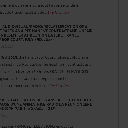
nciement du salarié consécutif à son refus de la
at de travail résultant de ...
Lire la suite >
 AUDIOVISUAL/RADIO: RECLASSIFICATION OF 6-
NTRACTS AS A PERMANENT CONTRACT AND UNFAIR
O PRESENTER AT RÉUNION LA 1ÈRE, FRANCE
ABOR COURT, JULY 3RD, 2025)
/11/2025
3rd, 2025, the Paris Labor Court, ruling publicly, in a
st instance: Reclassifies the fixed-term contracts as a
ective March 20, 2018; Orders FRANCE TELEVISIONS
ng sums: - €1,554.29 as compensation for
.58 as compensation in lieu ...
Lire la suite >
: REQUALIFICATION DES 6 ANS DE CDDU EN CDI ET
AUSE D’UNE ANIMATRICE RADIO LA RÉUNION 1ÈRE
S (CPH PARIS 3/07/2025, DEF)
/11/2025
hée par FRANCEE TELEVISIONS en qualité