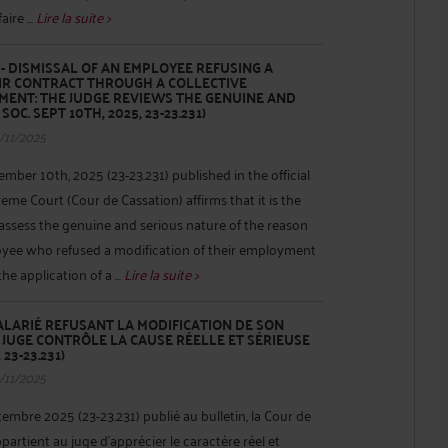
ire ...
Lire la suite >
 DISMISSAL OF AN EMPLOYEE REFUSING A
EIR CONTRACT THROUGH A COLLECTIVE
ENT: THE JUDGE REVIEWS THE GENUINE AND
SOC. SEPT 10TH, 2025, 23-23.231)
/11/2025
ember 10th, 2025 (23-23.231) published in the official
eme Court (Cour de Cassation) affirms that it is the
o assess the genuine and serious nature of the reason
loyee who refused a modification of their employment
he application of a ...
Lire la suite >
ALARIÉ REFUSANT LA MODIFICATION DE SON
E JUGE CONTRÔLE LA CAUSE RÉELLE ET SÉRIEUSE
 23-23.231)
/11/2025
embre 2025 (23-23.231) publié au bulletin, la Cour de
ppartient au juge d’apprécier le caractère réel et