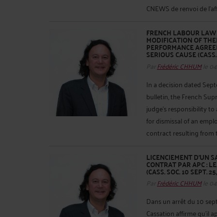
CNEWS de renvoi de l’affa
FRENCH LABOUR LAW -
MODIFICATION OF TH
PERFORMANCE AGREEM
SERIOUS CAUSE (CASS. 
Par
Frédéric CHHUM
le 04
In a decision dated Sept
bulletin, the French Supr
judge's responsibility t
for dismissal of an emp
contract resulting from t
LICENCIEMENT D’UN S
CONTRAT PAR APC : L
(CASS. SOC. 10 SEPT. 25,
Par
Frédéric CHHUM
le 04
Dans un arrêt du 10 sept
Cassation affirme qu’il a