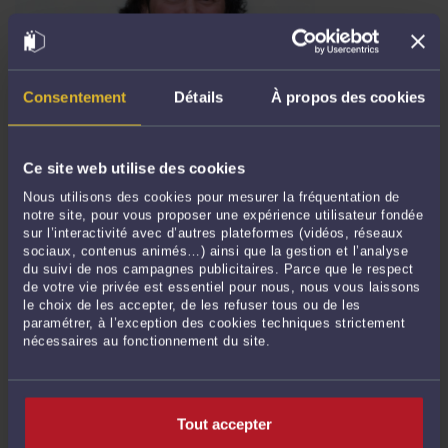
Consentement
Détails
À propos des cookies
TENUE VESTIMENTAIRE POUR LA RENTRÉE : RETOURNEREZ AU
TRAVAIL EN BERMUDA POUR PROLONGER VOS VACANCES ?
Par
Frédéric CHHUM
le 01/09/2025
Ce site web utilise des cookies
C’est cette question qui était posée par Marc Beaugé, journaliste spécialisé dans
Nous utilisons des cookies pour mesurer la fréquentation de
la mode, dans le Magazine du Monde du 23 août 2025 p. 54. Le journaliste
notre site, pour vous proposer une expérience utilisateur fondée
concluait que cette tenue était risquée dans l’open space et pourrait conduire le
sur l’interactivité avec d’autres plateformes (vidéos, réseaux
salarié qui risquait le bermuda dans l’open space ...
Lire la suite >
sociaux, contenus animés…) ainsi que la gestion et l’analyse
du suivi de nos campagnes publicitaires. Parce que le respect
de votre vie privée est essentiel pour nous, nous vous laissons
le choix de les accepter, de les refuser tous ou de les
paramétrer, à l’exception des cookies techniques strictement
nécessaires au fonctionnement du site.
Tout accepter