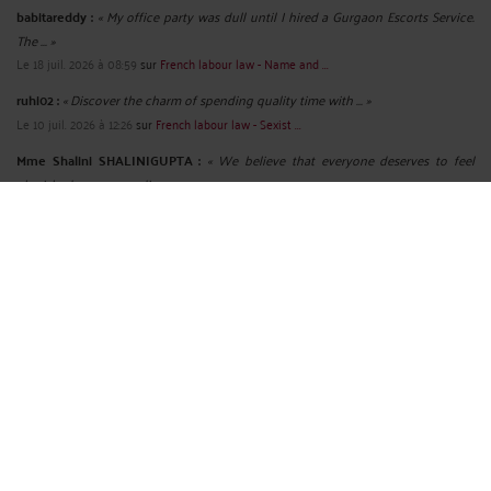
babitareddy :
« My office party was dull until I hired a Gurgaon Escorts Service.
The ... »
Le 18 juil. 2026 à 08:59
sur
French labour law - Name and ...
ruhi02 :
« Discover the charm of spending quality time with ... »
Le 10 juil. 2026 à 12:26
sur
French labour law - Sexist ...
Mme Shalini SHALINIGUPTA :
« We believe that everyone deserves to feel
cherished, even on ordinary ... »
Le 3 juil. 2026 à 09:14
sur
French labour law - Radio - A ...
chanchal01 :
« We specialize in adventures that are both thrilling and
comforting. Our ... »
Le 30 juin 2026 à 09:44
sur
French labour law : Rupture ...
Mme Shalini SHALINIGUPTA :
« We know how important it is to make a good
first impression, and we make ... »
Le 30 juin 2026 à 08:35
sur
French labour law Sexual Harassment ...
RECHERCHE