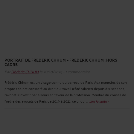
PORTRAIT DE FRÉDÉRIC CHHUM – FRÉDÉRIC CHHUM : HORS
CADRE
Par
Frédéric CHHUM
le 28/10/2024 - 1 commentaire
Frédéric Chhum est un visage connu du barreau de Paris. Aux manettes de son
propre cabinet consacré au droit du travail (côté salariés) depuis dix-sept ans,
l’avocat s’investit par ailleurs en faveur de la profession. Membre du conseil de
l’ordre des avocats de Paris de 2019 à 2021, celui qui ...
Lire la suite >