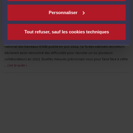
" LES CONSŒURS ET CONFRÈRES NE PRÊTENT PAS SERMENT
Personnaliser
POUR ÊTRE HARCELÉ" NOTRE INTERVIEW DANS LA GAZETTE DU
PALAIS DU 19 NOVEMBRE 2024- BÂTONNAT 2026
Par
Frédéric CHHUM
le 21/11/2024
Tout refuser, sauf les cookies techniques
Gazette du Palais : Selon le Baromètre « Emploi et recrutement » du Conseil
national des barreaux (CNB) publié en juin 2024, 74 % des cabinets recruteurs
déclarent avoir rencontré des difficultés pour recruter un ou plusieurs
collaborateurs en 2023. Quelles mesures préconisez-vous pour faire face à cette
...
Lire la suite >