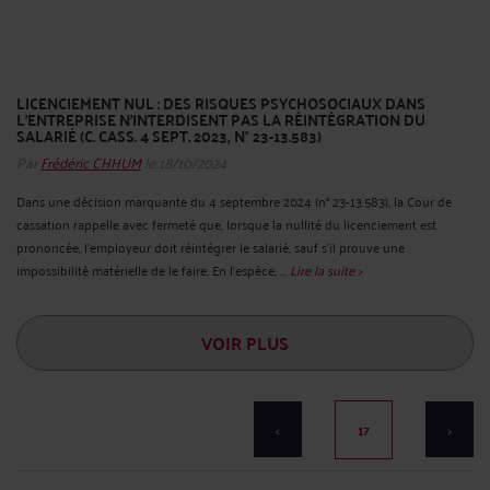
LICENCIEMENT NUL : DES RISQUES PSYCHOSOCIAUX DANS
L’ENTREPRISE N’INTERDISENT PAS LA RÉINTÉGRATION DU
SALARIÉ (C. CASS. 4 SEPT. 2023, N° 23-13.583)
Par
Frédéric CHHUM
le 18/10/2024
Dans une décision marquante du 4 septembre 2024 (n° 23-13.583), la Cour de
cassation rappelle avec fermeté que, lorsque la nullité du licenciement est
prononcée, l’employeur doit réintégrer le salarié, sauf s’il prouve une
impossibilité matérielle de le faire. En l’espèce, ...
Lire la suite >
VOIR PLUS
<
17
>