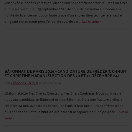
#vieprivée #libertéd'expression #licenciement #harcèlementsexuel Dans un arrêt
publié au bulletin du 25 septembre 2024, la Cour de cassation a prononcé la
nullité du licenciement pour faute grave d’un ancien directeur général cadre
dirigeant notamment pour l’envoi de courriels à ...
Lire la suite >
BÂTONNAT DE PARIS 2026 - CANDIDATURE DE FRÉDÉRIC CHHUM
ET CHRISTINE MARAN (ÉLECTION DES 10 ET 12 DÉCEMBRE 24)
Par
Frédéric CHHUM
le 31/10/2024
#Batonnat2026 Mes Chères Consœurs, Mes Chers Confrères, Nous sommes, à
nouveau, candidats au Bâtonnat et vice-Bâtonnat. Il y a une fracture ordinale
entre les 34 000 avocats du Barreau de Paris et leur ordre. Les confrères n’ont
plus confiance. Cette institution ordinale est accaparée par une poignée ...
Lire la
suite >