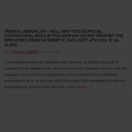
FRENCH LABOUR LAW - NULL AND VOID DISMISSAL:
PSYCHOSOCIAL RISKS IN THE COMPANY DO NOT PROHIBIT THE
EMPLOYEE'S REINSTATEMENT (C. CASS. SEPT. 4TH 2023, N° 23-
13.583)
Par
Frédéric CHHUM
le 26/10/2024
In a landmark decision of September 4th, 2024 (no. 23-13.583), the Court of
Cassation firmly reiterates that, when the dismissal is declared null and void, the
employer must reinstate the employee, unless it proves that it is materially
impossible to do so. In this case, the CPAM of Bas-Rhin attempted to justify this
impossibility by psychosocial risks, but ...
Lire la suite >