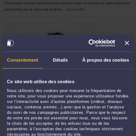
l’employeur ne peut restreindre son exercice dans la mesure où cette restriction
est justifiée par la nature de la tâche ...
Lire la suite >
Consentement
Détails
À propos des cookies
Ce site web utilise des cookies
PROCÉDURE D’APPEL (REVIREMENT) : DISPOSITIF DES
CONCLUSIONS DEMANDANT DE METTRE À NÉANT LE JUGEMENT =
Nous utilisons des cookies pour mesurer la fréquentation de
DEMANDE D’INFIRMATION = COUR D’APPEL SAISIE (CASS. CIV.
notre site, pour vous proposer une expérience utilisateur fondée
2ÈME 18 JUIN 2026, 23-18.170).
sur l’interactivité avec d’autres plateformes (vidéos, réseaux
Par
Frédéric CHHUM
le 16/07/2026
sociaux, contenus animés…) ainsi que la gestion et l’analyse
du suivi de nos campagnes publicitaires. Parce que le respect
Dans un arrêt du 18 juin 2026 (n°23-18.170) publié au bulletin, la Cour de
de votre vie privée est essentiel pour nous, nous vous laissons
cassation se prononce sur les exigences liées à la rédaction des conclusions
le choix de les accepter, de les refuser tous ou de les
d’appel. La Cour de cassation affirme que l’objet de l’appel, qui tend, soit à
paramétrer, à l’exception des cookies techniques strictement
nécessaires au fonctionnement du site.
l’infirmation totale ou partielle, soit à l’annulation ...
Lire la suite >