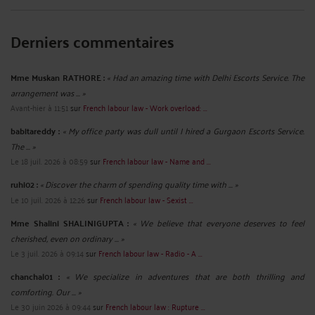
Derniers commentaires
Mme Muskan RATHORE :
« Had an amazing time with Delhi Escorts Service. The
arrangement was ... »
Avant-hier à 11:51
sur
French labour law - Work overload: ...
babitareddy :
« My office party was dull until I hired a Gurgaon Escorts Service.
The ... »
Le 18 juil. 2026 à 08:59
sur
French labour law - Name and ...
ruhi02 :
« Discover the charm of spending quality time with ... »
Le 10 juil. 2026 à 12:26
sur
French labour law - Sexist ...
Mme Shalini SHALINIGUPTA :
« We believe that everyone deserves to feel
cherished, even on ordinary ... »
Le 3 juil. 2026 à 09:14
sur
French labour law - Radio - A ...
chanchal01 :
« We specialize in adventures that are both thrilling and
comforting. Our ... »
Le 30 juin 2026 à 09:44
sur
French labour law : Rupture ...