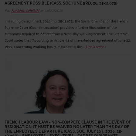
AGREEMENT POSSIBLE (CASS. SOC. JUNE 3RD, 26, 25-11.673)
Par
Frédéric CHHUM
le 31/07/2026
In a ruling dated June 3, 2026 (no. 25-11.673), the Social Chamber of the French
Supreme Court (Cour de cassation) provides a further illustration of the
autonomy required to benefit from a fixed-day work agreement. The Supreme
Court states that "According to Article 4.1 of the extended agreement of June 22,
1999, concerning working hours, attached to the ...
Lire la suite >
FRENCH LABOUR LAW - NON-COMPETE CLAUSE IN THE EVENT OF
RESIGNATION: IT MUST BE WAIVED NO LATER THAN THE DAY OF
THE EMPLOYEE'S DEPARTURE (CASS. SOC. JULY 1ST, 2026, 25-
10.960) – EMPLOYEES – EXECUTIVES – CADRES DIRIGEANTS.