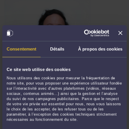
Consentement
Détails
À propos des cookies
FRENCH EMPLOYMENT LAW - INTERNAL INVESTIGATIONS:
ANALYSIS OF THE PROPOSED LAW TO ESTABLISH A LEGAL
FRAMEWORK FOR INTERNAL INVESTIGATIONS AND A REVIEW OF
Ce site web utilise des cookies
RELEVANT CASE LAW.
Par
Frédéric CHHUM
le 22/01/2026
Nous utilisons des cookies pour mesurer la fréquentation de
notre site, pour vous proposer une expérience utilisateur fondée
Proposed law no. 2208 was registered with the President of the National
sur l’interactivité avec d’autres plateformes (vidéos, réseaux
sociaux, contenus animés…) ainsi que la gestion et l’analyse
Assembly on December 9, 2025, and draws on the work of the "Internal
du suivi de nos campagnes publicitaires. Parce que le respect
Investigations" committee of the think tank Le Club des Juristes, including the
de votre vie privée est essentiel pour nous, nous vous laissons
report "Promoting Internal Investigations in France: A Lever for Competitiveness
le choix de les accepter, de les refuser tous ou de les
and Judicial Sovereignty," published in ...
Lire la suite >
paramétrer, à l’exception des cookies techniques strictement
nécessaires au fonctionnement du site.