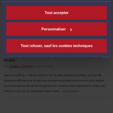
Tout accepter
Personnaliser
Tout refuser, sauf les cookies techniques
CDI INTÉRIMAIRE - REQUALIFICATION D’UN CDI INTÉRIMAIRE EN
CDI DE DROIT COMMUN = QUELLES CONSÉQUENCES POUR
L’ENTREPRISE UTILISATRICE ? (C. CASS. 7 FÉVRIER 2024, N° 22-
20.258)
Par
Frédéric CHHUM
le 02/08/2024
Dans un arrêt du 7 février 2024 (n° 22-20.258) publié au bulletin, la Cour de
cassation affirme que, lorsqu’une entreprise utilisatrice a recours à un salarié
d’une entreprise de travail temporaire en violation des dispositions visées par
l’article L1251-40, le salarié peut faire valoir ...
Lire la suite >