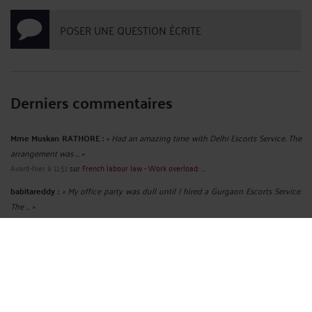
POSER UNE QUESTION ÉCRITE
Derniers commentaires
Mme Muskan RATHORE :
« Had an amazing time with Delhi Escorts Service. The
arrangement was ... »
Avant-hier à 11:51
sur
French labour law - Work overload: ...
babitareddy :
« My office party was dull until I hired a Gurgaon Escorts Service.
The ... »
Le 18 juil. 2026 à 08:59
sur
French labour law - Name and ...
ruhi02 :
« Discover the charm of spending quality time with ... »
Le 10 juil. 2026 à 12:26
sur
French labour law - Sexist ...
Mme Shalini SHALINIGUPTA :
« We believe that everyone deserves to feel
cherished, even on ordinary ... »
Le 3 juil. 2026 à 09:14
sur
French labour law - Radio - A ...