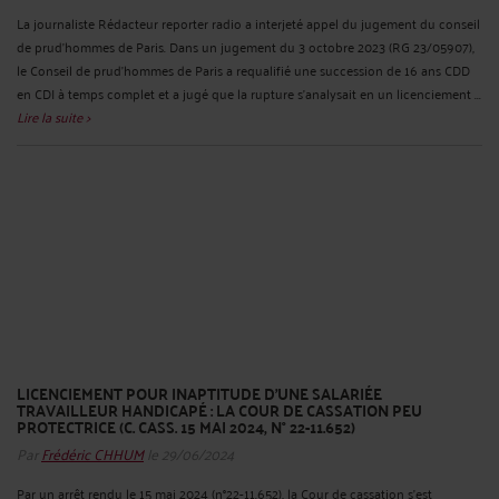
La journaliste Rédacteur reporter radio a interjeté appel du jugement du conseil
de prud’hommes de Paris. Dans un jugement du 3 octobre 2023 (RG 23/05907),
le Conseil de prud’hommes de Paris a requalifié une succession de 16 ans CDD
en CDI à temps complet et a jugé que la rupture s’analysait en un licenciement ...
Lire la suite >
LICENCIEMENT POUR INAPTITUDE D’UNE SALARIÉE
TRAVAILLEUR HANDICAPÉ : LA COUR DE CASSATION PEU
PROTECTRICE (C. CASS. 15 MAI 2024, N° 22-11.652)
Par
Frédéric CHHUM
le 29/06/2024
Par un arrêt rendu le 15 mai 2024 (n°22-11.652), la Cour de cassation s’est