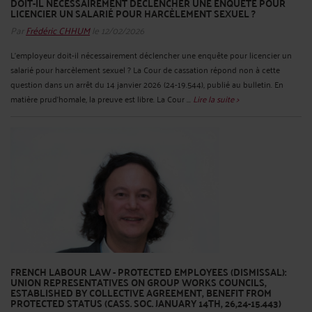
DOIT-IL NÉCESSAIREMENT DÉCLENCHER UNE ENQUÊTE POUR
LICENCIER UN SALARIÉ POUR HARCÈLEMENT SEXUEL ?
Par
Frédéric CHHUM
le 12/02/2026
L’employeur doit-il nécessairement déclencher une enquête pour licencier un
salarié pour harcèlement sexuel ? La Cour de cassation répond non à cette
question dans un arrêt du 14 janvier 2026 (24-19.544), publié au bulletin. En
matière prud’homale, la preuve est libre. La Cour ...
Lire la suite >
FRENCH LABOUR LAW - PROTECTED EMPLOYEES (DISMISSAL):
UNION REPRESENTATIVES ON GROUP WORKS COUNCILS,
ESTABLISHED BY COLLECTIVE AGREEMENT, BENEFIT FROM
PROTECTED STATUS (CASS. SOC. JANUARY 14TH, 26,24-15.443)