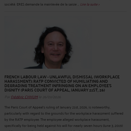
société. ERES demande la mainlevée de la saisie ...
Lire la suite >
FRENCH LABOUR LAW - UNLAWFUL DISMISSAL (WORKPLACE
HARASSMENT): RATP CONVICTED OF HUMILIATING AND
DEGRADING TREATMENT INFRINGING ON AN EMPLOYEE'S
DIGNITY (PARIS COURT OF APPEAL, JANUARY 21ST, 26)
Par
Frédéric CHHUM
le 26/01/2026
The Paris Court of Appeal's ruling of January 21st, 2026, is noteworthy,
particularly with regard to the grounds for the workplace harassment suffered
by the RATP employee. The employee alleged workplace harassment,
specifically for being held against his will for nearly seven hours (June 3, 2019)