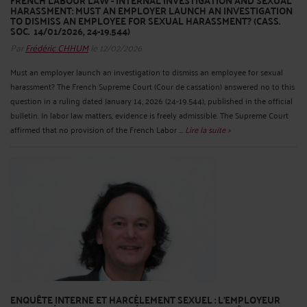
FRENCH LABOUR LAW - INTERNAL INVESTIGATION AND SEXUAL
HARASSMENT: MUST AN EMPLOYER LAUNCH AN INVESTIGATION
TO DISMISS AN EMPLOYEE FOR SEXUAL HARASSMENT? (CASS.
SOC. 14/01/2026, 24-19.544)
Par
Frédéric CHHUM
le 12/02/2026
Must an employer launch an investigation to dismiss an employee for sexual
harassment? The French Supreme Court (Cour de cassation) answered no to this
question in a ruling dated January 14, 2026 (24-19.544), published in the official
bulletin. In labor law matters, evidence is freely admissible. The Supreme Court
affirmed that no provision of the French Labor ...
Lire la suite >
ENQUÊTE INTERNE ET HARCÈLEMENT SEXUEL : L’EMPLOYEUR