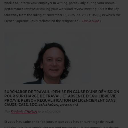
workload, inform your employer in writing, particularly during your annual
performance reviews or during your workload review meeting. This is the key
takeaway from the ruling of November 13, 2025 (no. 23-23.535) [1], in which the
French Supreme Court reclassified the resignation ...
Lire la suite >
SURCHARGE DE TRAVAIL : REMISE EN CAUSE D’UNE DÉMISSION
POUR SURCHARGE DE TRAVAIL ET ABSENCE D’ÉQUILIBRE VIE
PRO/VIE PERSO = REQUALIFICATION EN LICENCIEMENT SANS
CAUSE (CASS. SOC. 13/11/2025, 23-23.535)
Par
Frédéric CHHUM
le 03/02/2026
Si vous êtes cadre en forfait jours et que vous êtes en surcharge de travail,
signalez-le à votre employeur par tout moyen écrit et notamment lors de vos