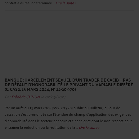
contrat à durée indéterminée ...
Lire la suite >
BANQUE : HARCÈLEMENT SEXUEL D’UN TRADER DE CACIB = PAS
DE DÉFAUT D’HONORABILITÉ LE PRIVANT DU VARIABLE DIFFÉRÉ
(C. CASS. 13 MARS 2024, N° 22-20.970)
Par
Frédéric CHHUM
le 02/05/2024
Par un arrêt du 13 mars 2024 (n°22-20.970) publié au Bulletin, la Cour de
cassation s’est prononcée sur l’étendue du champ d’application des exigences
d’honorabilité dans le secteur bancaire et financier et dont le non-respect peut
entraîner la réduction ou la restitution de la ...
Lire la suite >