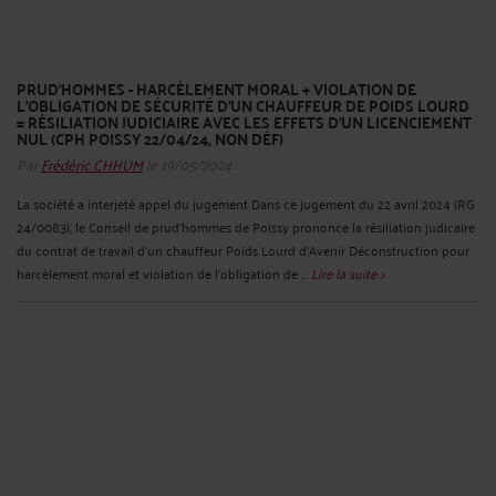
PRUD’HOMMES - HARCÈLEMENT MORAL + VIOLATION DE
L’OBLIGATION DE SÉCURITÉ D’UN CHAUFFEUR DE POIDS LOURD
= RÉSILIATION JUDICIAIRE AVEC LES EFFETS D’UN LICENCIEMENT
NUL (CPH POISSY 22/04/24, NON DÉF)
Par
Frédéric CHHUM
le 19/05/2024
La société a interjeté appel du jugement Dans ce jugement du 22 avril 2024 (RG
24/0083), le Conseil de prud’hommes de Poissy prononce la résiliation judicaire
du contrat de travail d’un chauffeur Poids Lourd d’Avenir Déconstruction pour
harcèlement moral et violation de l’obligation de ...
Lire la suite >