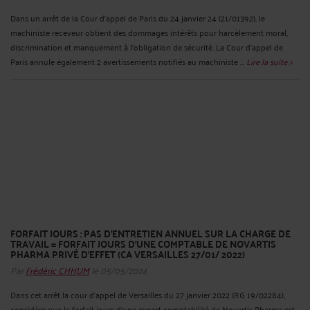
Dans un arrêt de la Cour d'appel de Paris du 24 janvier 24 (21/01392), le
machiniste receveur obtient des dommages intérêts pour harcèlement moral,
discrimination et manquement à l’obligation de sécurité. La Cour d'appel de
Paris annule également 2 avertissements notifiés au machiniste ...
Lire la suite >
FORFAIT JOURS : PAS D’ENTRETIEN ANNUEL SUR LA CHARGE DE
TRAVAIL = FORFAIT JOURS D’UNE COMPTABLE DE NOVARTIS
PHARMA PRIVÉ D’EFFET (CA VERSAILLES 27/01/ 2022)
Par
Frédéric CHHUM
le 05/05/2024
Dans cet arrêt la cour d’appel de Versailles du 27 janvier 2022 (RG 19/02284),
considère que le forfait jours d’une expert comptabilité de Novartis Pharma est