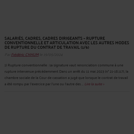
SALARIÉS, CADRES, CADRES DIRIGEANTS – RUPTURE
CONVENTIONNELLE ET ARTICULATION AVEC LES AUTRES MODES
DE RUPTURE DU CONTRAT DE TRAVAIL (1/6)
Par
Frédéric CHHUM
le 19/05/2024
1) Rupture conventionnelle : sa signature vaut renonciation commune à une
rupture intervenue précédemment Dans un arrêt du 11 mai 2023 (n° 21-18.117), la
chambre sociale de la Cour de cassation a jugé que lorsque le contrat de travail
a été rompu par l’exercice par l’une ou l’autre des ...
Lire la suite >