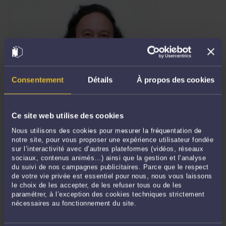
Consentement
Détails
À propos des cookies
RCC : UN INGÉNIEUR D’AFFAIRES DE LA COMPAGNIE IBM FRANCE
PEUT EXIGER, A POSTERIORI, LE RESPECT DES DISPOSITIONS
CONVENTIONNELLES RELATIVES À LA RCC SANS EN DEMANDER
L’ANNULATION (CASS. SOC. 5/11/25)
Ce site web utilise des cookies
Par
Frédéric CHHUM
le 10/11/2025
Nous utilisons des cookies pour mesurer la fréquentation de
notre site, pour vous proposer une expérience utilisateur fondée
Dans un arrêt du 5 novembre 2025 (23-14.633), publié au Bulletin, la Cour de
sur l’interactivité avec d’autres plateformes (vidéos, réseaux
cassation énonce pour la première fois qu’un ingénieur d’affaires de la
sociaux, contenus animés…) ainsi que la gestion et l’analyse
Compagnie IBM France peut exiger de son ancien employeur le respect des
du suivi de nos campagnes publicitaires. Parce que le respect
dispositions relatives à une rupture conventionnelle collective (RCC),
de votre vie privée est essentiel pour nous, nous vous laissons
postérieurement ...
Lire la suite >
le choix de les accepter, de les refuser tous ou de les
paramétrer, à l’exception des cookies techniques strictement
nécessaires au fonctionnement du site.