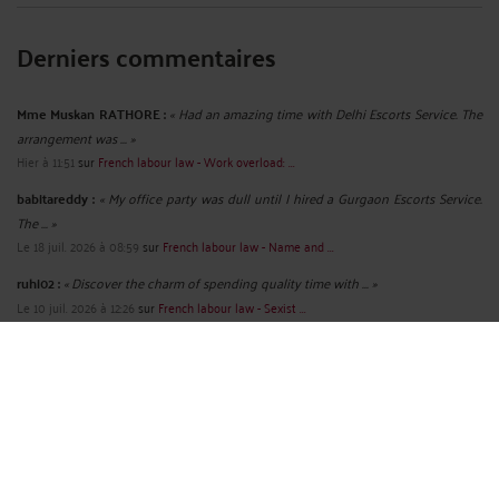
Derniers commentaires
Mme Muskan RATHORE :
« Had an amazing time with Delhi Escorts Service. The
arrangement was ... »
Hier à 11:51
sur
French labour law - Work overload: ...
babitareddy :
« My office party was dull until I hired a Gurgaon Escorts Service.
The ... »
Le 18 juil. 2026 à 08:59
sur
French labour law - Name and ...
ruhi02 :
« Discover the charm of spending quality time with ... »
Le 10 juil. 2026 à 12:26
sur
French labour law - Sexist ...
Mme Shalini SHALINIGUPTA :
« We believe that everyone deserves to feel
cherished, even on ordinary ... »
Le 3 juil. 2026 à 09:14
sur
French labour law - Radio - A ...
chanchal01 :
« We specialize in adventures that are both thrilling and
comforting. Our ... »
Le 30 juin 2026 à 09:44
sur
French labour law : Rupture ...