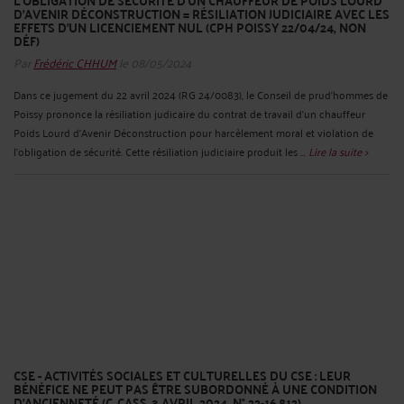
L’OBLIGATION DE SÉCURITÉ D’UN CHAUFFEUR DE POIDS LOURD
D'AVENIR DÉCONSTRUCTION = RÉSILIATION JUDICIAIRE AVEC LES
EFFETS D’UN LICENCIEMENT NUL (CPH POISSY 22/04/24, NON
DÉF)
Par
Frédéric CHHUM
le 08/05/2024
Dans ce jugement du 22 avril 2024 (RG 24/0083), le Conseil de prud’hommes de
Poissy prononce la résiliation judicaire du contrat de travail d’un chauffeur
Poids Lourd d’Avenir Déconstruction pour harcèlement moral et violation de
l’obligation de sécurité. Cette résiliation judiciaire produit les ...
Lire la suite >
CSE - ACTIVITÉS SOCIALES ET CULTURELLES DU CSE : LEUR
BÉNÉFICE NE PEUT PAS ÊTRE SUBORDONNÉ À UNE CONDITION
D’ANCIENNETÉ (C. CASS. 3 AVRIL 2024, N° 22-16.812)