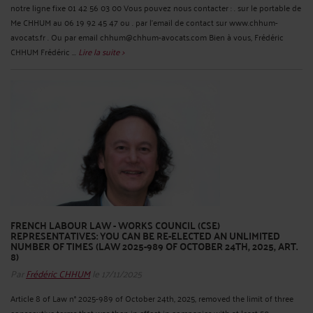
notre ligne fixe 01 42 56 03 00 Vous pouvez nous contacter : . sur le portable de
Me CHHUM au 06 19 92 45 47 ou . par l’email de contact sur www.chhum-
avocats.fr . Ou par email chhum@chhum-avocats.com Bien à vous, Frédéric
CHHUM Frédéric ...
Lire la suite >
FRENCH LABOUR LAW - WORKS COUNCIL (CSE)
REPRESENTATIVES: YOU CAN BE RE-ELECTED AN UNLIMITED
NUMBER OF TIMES (LAW 2025-989 OF OCTOBER 24TH, 2025, ART.
8)
Par
Frédéric CHHUM
le 17/11/2025
Article 8 of Law n° 2025-989 of October 24th, 2025, removed the limit of three
consecutive terms that was then in effect in companies with at least 50