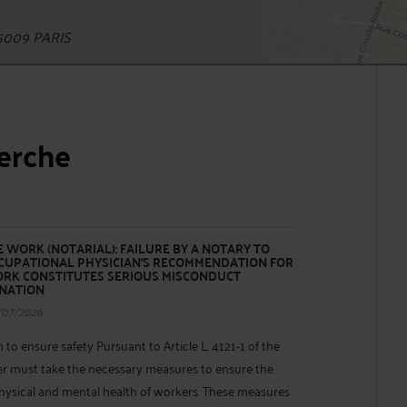
5009 PARIS
herche
 WORK (NOTARIAL): FAILURE BY A NOTARY TO
CUPATIONAL PHYSICIAN'S RECOMMENDATION FOR
ORK CONSTITUTES SERIOUS MISCONDUCT
INATION
/07/2026
to ensure safety Pursuant to Article L. 4121-1 of the
r must take the necessary measures to ensure the
physical and mental health of workers. These measures