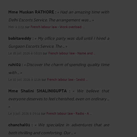
Mme Muskan RATHORE :
« Had an amazing time with
Delhi Escorts Service. The arrangement was ... »
Hier à 11:51
sur
French labour law - Work overload: ...
babitareddy :
« My office party was dull until I hired a
Gurgaon Escorts Service. The ... »
Le 18 juil. 2026 à 08:59
sur
French labour law - Name and ...
ruhi02 :
« Discover the charm of spending quality time
with ... »
Le 10 juil. 2026 à 12:26
sur
French labour law - Sexist ...
Mme Shalini SHALINIGUPTA :
« We believe that
everyone deserves to feel cherished, even on ordinary ...
»
Le 3 juil. 2026 à 09:14
sur
French labour law - Radio - A ...
chanchal01 :
« We specialize in adventures that are
both thrilling and comforting. Our ... »