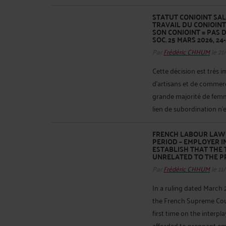
STATUT CONJOINT SAL
TRAVAIL DU CONJOINT
SON CONJOINT = PAS 
SOC. 25 MARS 2026, 24-
Par
Frédéric CHHUM
le 21
Cette décision est très 
d’artisans et de commerç
grande majorité de femme
lien de subordination n’e
FRENCH LABOUR LAW 
PERIOD – EMPLOYER 
ESTABLISH THAT THE 
UNRELATED TO THE PR
Par
Frédéric CHHUM
le 11
In a ruling dated March 2
the French Supreme Cour
first time on the interp
afforded to pregnant em