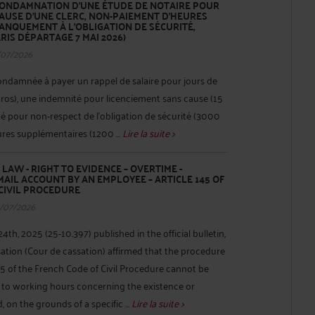
 CONDAMNATION D’UNE ÉTUDE DE NOTAIRE POUR
AUSE D’UNE CLERC, NON-PAIEMENT D’HEURES
ANQUEMENT À L’OBLIGATION DE SÉCURITÉ,
RIS DÉPARTAGE 7 MAI 2026)
/07/2026
ondamnée à payer un rappel de salaire pour jours de
uros), une indemnité pour licenciement sans cause (15
é pour non-respect de l’obligation de sécurité (3000
ures supplémentaires (1200 ...
Lire la suite >
AW - RIGHT TO EVIDENCE – OVERTIME -
AIL ACCOUNT BY AN EMPLOYEE – ARTICLE 145 OF
CIVIL PROCEDURE
/07/2026
4th, 2025 (25-10.397) published in the official bulletin,
ation (Cour de cassation) affirmed that the procedure
145 of the French Code of Civil Procedure cannot be
 to working hours concerning the existence or
on the grounds of a specific ...
Lire la suite >