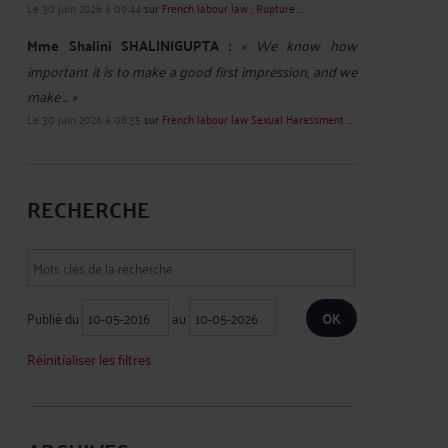
Le 30 juin 2026 à 09:44
sur
French labour law : Rupture ...
Mme Shalini SHALINIGUPTA :
« We know how
important it is to make a good first impression, and we
make ... »
Le 30 juin 2026 à 08:35
sur
French labour law Sexual Harassment ...
RECHERCHE
Publié du
au
Réinitialiser les filtres