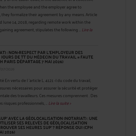
when the employee and the employer agree to
they formalize their agreement by any means. Article
d June 14, 2018, regarding remote work within the
gaining agreement, stipulates the following ...
Lire la
AT) : NON-RESPECT PAR L'EMPLOYEUR DES
 JOURS DE TT DU MÉDECIN DU TRAVAIL = FAUTE
H PARIS DÉPARTAGE 7 MAI 2026)
/07/2026
té En vertu de I 'article L. 4121 -l du code du travail,
sures nécessaires pour assurer la sécurité et protéger
entale des travailleurs. Ces mesures comprennent . Des
 risques professionnels, ...
Lire la suite >
UP’ AVEC LA GÉOLOCALISATION (NOTARIAT) : UNE
UTILISER SES RELEVÉS DE GÉOLOCALISATION
OUVER SES HEURES SUP’ ? RÉPONSE OUI (CPH
I 2026)