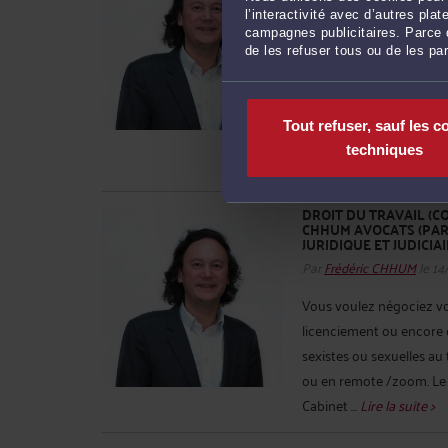
2026)
l’interactivité avec d’autres pl
Par
Frédéric CHHUM
le 14
campagnes publicitaires. Parce q
de les refuser tous ou de les pa
You wish to negotiate y
dismissal, or report wor
violence. CHHUM AVOCATS 
Tout refuser, sauf les c
matters including: . neg
techniques
conventionnelle*) and/or
DROIT DU TRAVAIL (COT
CHHUM AVOCATS (PARI
JURIDIQUE ET JUDICIA
Par
Frédéric CHHUM
le 14
Vous voulez négociez vo
licenciement ou encore
sexistes ou sexuelles au t
ou en remote /zoom. Le 1
Cabinet ...
Lire la suite >