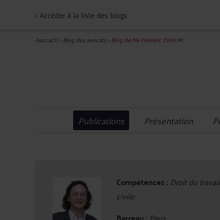
<
Accéder à la liste des blogs
Avocat.fr
>
Blog des avocats
>
Blog de Me Frédéric CHHUM
Publications
Présentation
P
Compétences :
Droit du travai
civile
Barreau :
Paris