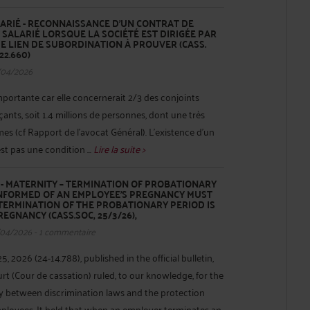
ARIÉ - RECONNAISSANCE D’UN CONTRAT DE
 SALARIÉ LORSQUE LA SOCIÉTÉ EST DIRIGÉE PAR
DE LIEN DE SUBORDINATION À PROUVER (CASS.
22.660)
/04/2026
importante car elle concernerait 2/3 des conjoints
ants, soit 1.4 millions de personnes, dont une très
s (cf Rapport de l’avocat Général). L’existence d’un
st pas une condition ...
Lire la suite >
- MATERNITY – TERMINATION OF PROBATIONARY
INFORMED OF AN EMPLOYEE'S PREGNANCY MUST
TERMINATION OF THE PROBATIONARY PERIOD IS
EGNANCY (CASS.SOC, 25/3/26),
/04/2026 - 1 commentaire
5, 2026 (24-14.788), published in the official bulletin,
t (Cour de cassation) ruled, to our knowledge, for the
lay between discrimination laws and the protection
ployees. It held that when an employer terminates an