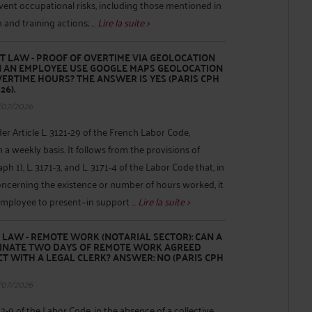
revent occupational risks, including those mentioned in
 and training actions; ...
Lire la suite >
 LAW - PROOF OF OVERTIME VIA GEOLOCATION
AN AN EMPLOYEE USE GOOGLE MAPS GEOLOCATION
VERTIME HOURS? THE ANSWER IS YES (PARIS CPH
26).
/07/2026
 Article L. 3121-29 of the French Labor Code,
 a weekly basis. It follows from the provisions of
aph 1), L. 3171-3, and L. 3171-4 of the Labor Code that, in
oncerning the existence or number of hours worked, it
mployee to present—in support ...
Lire la suite >
LAW - REMOTE WORK (NOTARIAL SECTOR): CAN A
IMINATE TWO DAYS OF REMOTE WORK AGREED
T WITH A LEGAL CLERK? ANSWER: NO (PARIS CPH
/07/2026
22-9 of the Labor Code, in the absence of a collective