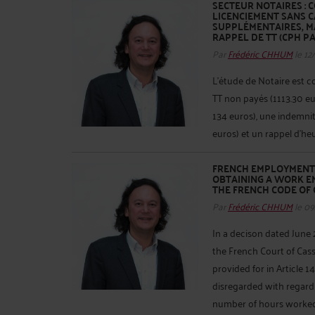
SECTEUR NOTAIRES :
LICENCIEMENT SANS C
SUPPLÉMENTAIRES, M
RAPPEL DE TT (CPH PA
Par
Frédéric CHHUM
le 12
L’étude de Notaire est c
TT non payés (1113.30 e
134 euros), une indemnit
euros) et un rappel d’he
FRENCH EMPLOYMENT L
OBTAINING A WORK EM
THE FRENCH CODE OF 
Par
Frédéric CHHUM
le 09
In a decison dated June 2
the French Court of Cass
provided for in Article 
disregarded with regard
number of hours worked, 