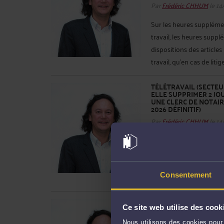
Par
Frédéric CHHUM
le 14
Sur les heures supplément
travail, les heures supp
dispositions des articles 
travail, qu'en cas de litig
TÉLÉTRAVAIL (SECTEU
ELLE SUPPRIMER 2 JO
UNE CLERC DE NOTAIR
2026 DÉFINITIF)
Par
Frédéric CHHUM
le 14
En vertu de l'article L. 1
ou de charte, lorsque le
télétravail, ils formalise
Consentement
14 juin 2018 relatif au té
FRENCH EMPLOYMENT 
Ce site web utilise des cook
NANTES, LILLE) PRO
JUDICIAL SUPPORT DU
Nous utilisons des cookies pour 