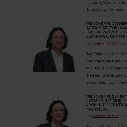
include: 1. Actions to p
the article; 2. Information
FRENCH EMPLOYEMENT
(NOTARY SECTOR): C
LOGS TO PROVE ITS O
DÉPARTAGE, MAY 7TH, 
Par
Frédéric CHHUM
le 16
Regarding overtime Under
overtime is calculated on
Articles L. 3171-2 (paragr
the event of a dispute c
is incumbent upon the e
FRENCH EMPLOYMENT 
NOTARY'S OFFICE EL
UPON IN THE CONTRAC
MAY 7TH, 26).
Par
Frédéric CHHUM
le 16
Pursuant to Article L. 12