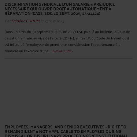
DISCRIMINATION SYNDICALE D’UN SALARIÉ = PRÉJUDICE
NÉCESSAIRE QUI OUVRE DROIT AUTOMATIQUEMENT À
RÉPARATION (CASS. SOC. 10 SEPT. 2025, 23-21.124)
Par
Frédéric CHHUM
le 25/09/2025
Dans un arrêt du 10 septembre 2025 (n° 23-21.124) publié au bulletin, la Cour de
cassation affirme, au visa de l’article L2141-5, alinéa 1ᵉʳ, du Code du travail, qu’il
est interdit à l’employeur de prendre en considération l’appartenance à un
syndicat ou l’exercice d’une ...
Lire la suite >
EMPLOYEES, MANAGERS, AND SENIOR EXECUTIVES - RIGHT TO
REMAIN SILENT = NOT APPLICABLE TO EMPLOYEES DURING
DISMISSAL OR DISCIPLINARY PROCEEDINGS (CONSTITUTIONAL