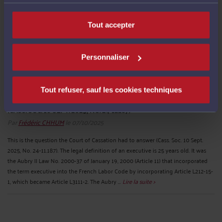
Tout accepter
Personnaliser
Tout refuser, sauf les cookies techniques
FRENCH LABOUR LAW - EXECUTIVE STATUS - IS BRISTOL-MYERS
SQUIBB'S EUROPEAN MEDICAL LEAD ASSOCIATE AN EXECUTIVE?
(CASS. SOC. 10 SEPT. 2025, NO. 24-11.187)
Par
Frédéric CHHUM
le 07/10/2025
This is the question the Court of Cassation had to answer (Cass. Soc. 10 Sept.
2025, No. 24-11.187). The legal definition of an executive is 25 years old. It was
the Aubry II Law No. 2000-37 of January 19, 2000 (Article 11) that incorporated
the term executive into the French Labor Code by incorporating Article L212-15-
1, which became Article L3111-2. The Aubry ...
Lire la suite >