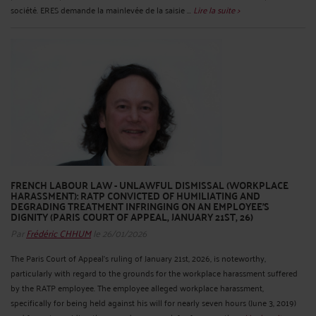
société. ERES demande la mainlevée de la saisie ...
Lire la suite >
FRENCH LABOUR LAW - UNLAWFUL DISMISSAL (WORKPLACE
HARASSMENT): RATP CONVICTED OF HUMILIATING AND
DEGRADING TREATMENT INFRINGING ON AN EMPLOYEE'S
DIGNITY (PARIS COURT OF APPEAL, JANUARY 21ST, 26)
Par
Frédéric CHHUM
le 26/01/2026
The Paris Court of Appeal's ruling of January 21st, 2026, is noteworthy,
particularly with regard to the grounds for the workplace harassment suffered
by the RATP employee. The employee alleged workplace harassment,
specifically for being held against his will for nearly seven hours (June 3, 2019)