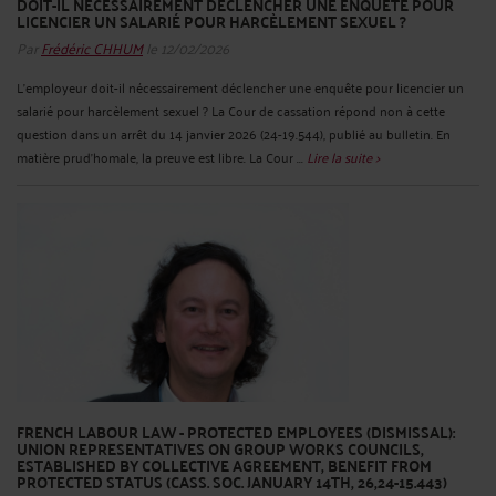
DOIT-IL NÉCESSAIREMENT DÉCLENCHER UNE ENQUÊTE POUR
LICENCIER UN SALARIÉ POUR HARCÈLEMENT SEXUEL ?
Par
Frédéric CHHUM
le 12/02/2026
L’employeur doit-il nécessairement déclencher une enquête pour licencier un
salarié pour harcèlement sexuel ? La Cour de cassation répond non à cette
question dans un arrêt du 14 janvier 2026 (24-19.544), publié au bulletin. En
matière prud’homale, la preuve est libre. La Cour ...
Lire la suite >
FRENCH LABOUR LAW - PROTECTED EMPLOYEES (DISMISSAL):
UNION REPRESENTATIVES ON GROUP WORKS COUNCILS,
ESTABLISHED BY COLLECTIVE AGREEMENT, BENEFIT FROM
PROTECTED STATUS (CASS. SOC. JANUARY 14TH, 26,24-15.443)