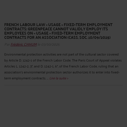
FRENCH LABOUR LAW « USAGE » FIXED-TERM EMPLOYMENT
CONTRACTS: GREENPEACE CANNOT VALIDLY EMPLOY ITS
EMPLOYEES ON « USAGE » FIXED-TERM EMPLOYMENT
CONTRACTS FOR AN ASSOCIATION (CASS. SOC. 10/09/2025)
Par
Frédéric CHHUM
le 03/10/2025
Environmental protection activities are not part of the cultural sector covered
by Article D. 1242-1 of the French Labor Code. The Paris Court of Appeal violates
Articles L. 1242-2, 3°, and D. 1242-1, 6°, of the French Labor Code, ruling that an
association's environmental protection sector authorizes it to enter into fixed-
term employment contracts. ...
Lire la suite >