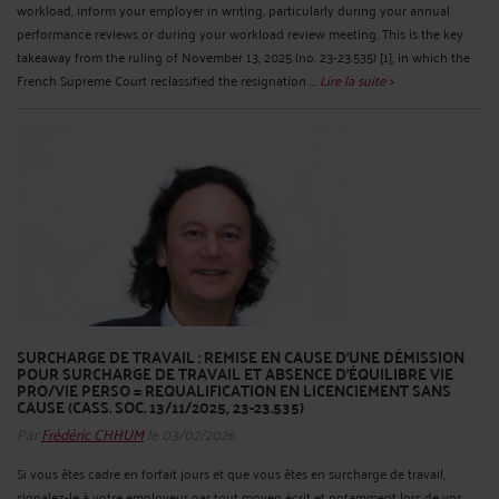
workload, inform your employer in writing, particularly during your annual
performance reviews or during your workload review meeting. This is the key
takeaway from the ruling of November 13, 2025 (no. 23-23.535) [1], in which the
French Supreme Court reclassified the resignation ...
Lire la suite >
SURCHARGE DE TRAVAIL : REMISE EN CAUSE D’UNE DÉMISSION
POUR SURCHARGE DE TRAVAIL ET ABSENCE D’ÉQUILIBRE VIE
PRO/VIE PERSO = REQUALIFICATION EN LICENCIEMENT SANS
CAUSE (CASS. SOC. 13/11/2025, 23-23.535)
Par
Frédéric CHHUM
le 03/02/2026
Si vous êtes cadre en forfait jours et que vous êtes en surcharge de travail,
signalez-le à votre employeur par tout moyen écrit et notamment lors de vos