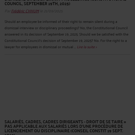
COUNCIL, SEPTEMBER 19TH, 2025)
Par
Frédéric CHHUM
le 21/09/2025
Should an employee be informed of their right to remain silent during a
dismissal interview or disciplinary proceedings? No, the Constitutional Council
answered in its decision of September 19, 2025. Should we be satisfied with the
Constitutional Council's decision of September 19, 2025? No. For the right to a
lawyer for employees in dismissal or mutual ...
Lire la suite >
SALARIÉS, CADRES, CADRES DIRIGEANTS - DROIT DE SE TAIRE =
PAS APPLICABLE AUX SALARIÉS LORS D’UNE PROCÉDURE DE
LICENCIEMENT OU DISCIPLINAIRE (CONSEIL CONSTIT 19 SEPT.
2025)