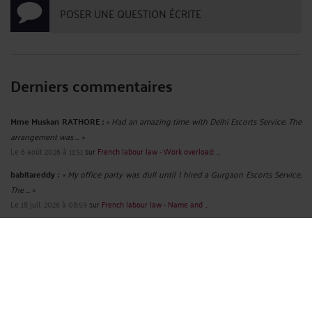
POSER UNE QUESTION ÉCRITE
Derniers commentaires
Mme Muskan RATHORE :
« Had an amazing time with Delhi Escorts Service. The
arrangement was ... »
Le 6 août 2026 à 11:51
sur
French labour law - Work overload: ...
babitareddy :
« My office party was dull until I hired a Gurgaon Escorts Service.
The ... »
Le 18 juil. 2026 à 08:59
sur
French labour law - Name and ...
ruhi02 :
« Discover the charm of spending quality time with ... »
Le 10 juil. 2026 à 12:26
sur
French labour law - Sexist ...
Mme Shalini SHALINIGUPTA :
« We believe that everyone deserves to feel
cherished, even on ordinary ... »
Le 3 juil. 2026 à 09:14
sur
French labour law - Radio - A ...