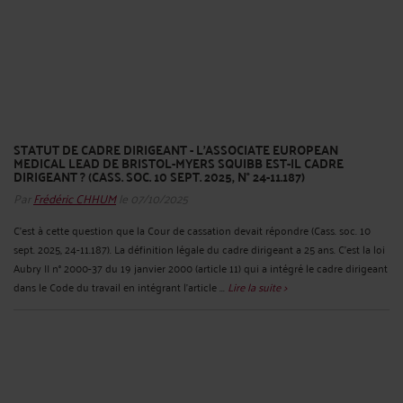
STATUT DE CADRE DIRIGEANT - L’ASSOCIATE EUROPEAN
MEDICAL LEAD DE BRISTOL-MYERS SQUIBB EST-IL CADRE
DIRIGEANT ? (CASS. SOC. 10 SEPT. 2025, N° 24-11.187)
Par
Frédéric CHHUM
le 07/10/2025
C’est à cette question que la Cour de cassation devait répondre (Cass. soc. 10
sept. 2025, 24-11.187). La définition légale du cadre dirigeant a 25 ans. C’est la loi
Aubry II n° 2000-37 du 19 janvier 2000 (article 11) qui a intégré le cadre dirigeant
dans le Code du travail en intégrant l’article ...
Lire la suite >