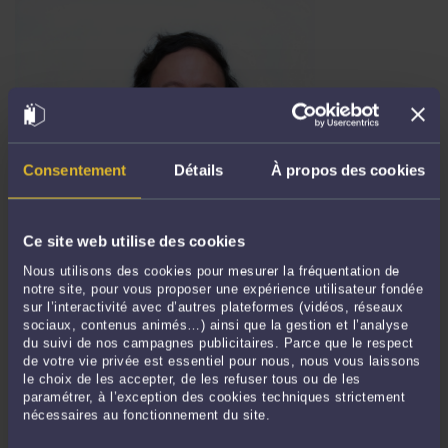
Consentement
Détails
À propos des cookies
FRENCH EMPLOYMENT LAW - INTERNAL INVESTIGATIONS:
ANALYSIS OF THE PROPOSED LAW TO ESTABLISH A LEGAL
FRAMEWORK FOR INTERNAL INVESTIGATIONS AND A REVIEW OF
Ce site web utilise des cookies
RELEVANT CASE LAW.
Par
Frédéric CHHUM
le 22/01/2026
Nous utilisons des cookies pour mesurer la fréquentation de
notre site, pour vous proposer une expérience utilisateur fondée
Proposed law no. 2208 was registered with the President of the National
sur l’interactivité avec d’autres plateformes (vidéos, réseaux
sociaux, contenus animés…) ainsi que la gestion et l’analyse
Assembly on December 9, 2025, and draws on the work of the "Internal
du suivi de nos campagnes publicitaires. Parce que le respect
Investigations" committee of the think tank Le Club des Juristes, including the
de votre vie privée est essentiel pour nous, nous vous laissons
report "Promoting Internal Investigations in France: A Lever for Competitiveness
le choix de les accepter, de les refuser tous ou de les
and Judicial Sovereignty," published in ...
Lire la suite >
paramétrer, à l’exception des cookies techniques strictement
nécessaires au fonctionnement du site.