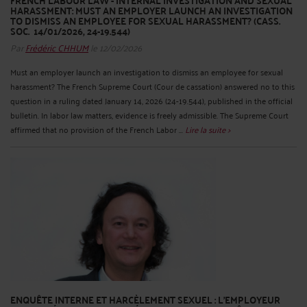
FRENCH LABOUR LAW - INTERNAL INVESTIGATION AND SEXUAL
HARASSMENT: MUST AN EMPLOYER LAUNCH AN INVESTIGATION
TO DISMISS AN EMPLOYEE FOR SEXUAL HARASSMENT? (CASS.
SOC. 14/01/2026, 24-19.544)
Par
Frédéric CHHUM
le 12/02/2026
Must an employer launch an investigation to dismiss an employee for sexual
harassment? The French Supreme Court (Cour de cassation) answered no to this
question in a ruling dated January 14, 2026 (24-19.544), published in the official
bulletin. In labor law matters, evidence is freely admissible. The Supreme Court
affirmed that no provision of the French Labor ...
Lire la suite >
ENQUÊTE INTERNE ET HARCÈLEMENT SEXUEL : L’EMPLOYEUR