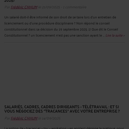
Par
Frédéric CHHUM
le 21/09/2025 - 1 commentaire
Un salarié doit-il être informé de son droit de se taire lors d’un entretien de
licenciement ou d’une procédure disciplinaire ? Non répond le conseil
constitutionnel dans sa décision du 19 septembre 2025. 1) Que dit le Conseil
Constitutionnel ? un licenciement n’est pas une sanction ayant le ...
Lire la suite >
SALARIÉS, CADRES, CADRES DIRIGEANTS - TÉLÉTRAVAIL : ET SI
VOUS NÉGOCIEZ DES "TRACANCES" AVEC VOTRE ENTREPRISE ?
Par
Frédéric CHHUM
le 14/09/2025
La notion de « tracances » (ou « workation » en anglais) désigne la pratique, pour