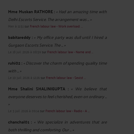
Mme Muskan RATHORE :
« Had an amazing time with
Delhi Escorts Service. The arrangement was ... »
Hier à 11:51
sur
French labour law - Work overload: ...
babitareddy :
« My office party was dull until I hired a
Gurgaon Escorts Service. The ... »
Le 18 juil. 2026 à 08:59
sur
French labour law - Name and ...
ruhi02 :
« Discover the charm of spending quality time
with ... »
Le 10 juil. 2026 à 12:26
sur
French labour law - Sexist ...
Mme Shalini SHALINIGUPTA :
« We believe that
everyone deserves to feel cherished, even on ordinary ...
»
Le 3 juil. 2026 à 09:14
sur
French labour law - Radio - A ...
chanchal01 :
« We specialize in adventures that are
both thrilling and comforting. Our ... »