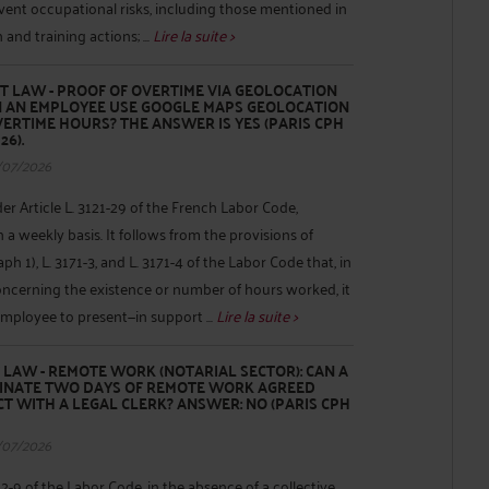
revent occupational risks, including those mentioned in
 and training actions; ...
Lire la suite >
 LAW - PROOF OF OVERTIME VIA GEOLOCATION
AN AN EMPLOYEE USE GOOGLE MAPS GEOLOCATION
VERTIME HOURS? THE ANSWER IS YES (PARIS CPH
26).
/07/2026
 Article L. 3121-29 of the French Labor Code,
 a weekly basis. It follows from the provisions of
aph 1), L. 3171-3, and L. 3171-4 of the Labor Code that, in
oncerning the existence or number of hours worked, it
mployee to present—in support ...
Lire la suite >
LAW - REMOTE WORK (NOTARIAL SECTOR): CAN A
IMINATE TWO DAYS OF REMOTE WORK AGREED
T WITH A LEGAL CLERK? ANSWER: NO (PARIS CPH
/07/2026
22-9 of the Labor Code, in the absence of a collective