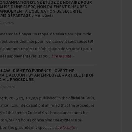
 CONDAMNATION D’UNE ÉTUDE DE NOTAIRE POUR
AUSE D’UNE CLERC, NON-PAIEMENT D’HEURES
ANQUEMENT À L’OBLIGATION DE SÉCURITÉ,
RIS DÉPARTAGE 7 MAI 2026)
/07/2026
ondamnée à payer un rappel de salaire pour jours de
uros), une indemnité pour licenciement sans cause (15
é pour non-respect de l’obligation de sécurité (3000
ures supplémentaires (1200 ...
Lire la suite >
AW - RIGHT TO EVIDENCE – OVERTIME -
AIL ACCOUNT BY AN EMPLOYEE – ARTICLE 145 OF
CIVIL PROCEDURE
/07/2026
4th, 2025 (25-10.397) published in the official bulletin,
ation (Cour de cassation) affirmed that the procedure
145 of the French Code of Civil Procedure cannot be
 to working hours concerning the existence or
on the grounds of a specific ...
Lire la suite >