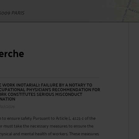
5009 PARIS
herche
 WORK (NOTARIAL): FAILURE BY A NOTARY TO
CUPATIONAL PHYSICIAN'S RECOMMENDATION FOR
ORK CONSTITUTES SERIOUS MISCONDUCT
INATION
/07/2026
to ensure safety Pursuant to Article L. 4121-1 of the
r must take the necessary measures to ensure the
physical and mental health of workers. These measures