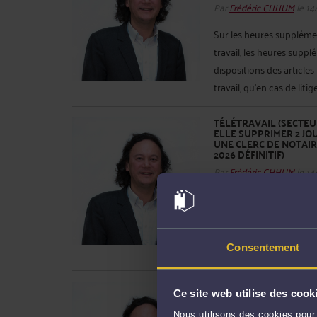
Par
Frédéric CHHUM
le 14
Sur les heures supplément
travail, les heures supp
dispositions des articles 
travail, qu'en cas de litig
TÉLÉTRAVAIL (SECTEU
ELLE SUPPRIMER 2 JO
UNE CLERC DE NOTAIR
2026 DÉFINITIF)
Par
Frédéric CHHUM
le 14
En vertu de l'article L. 1
ou de charte, lorsque le
télétravail, ils formalise
Consentement
14 juin 2018 relatif au té
FRENCH EMPLOYMENT 
Ce site web utilise des cook
NANTES, LILLE) PRO
JUDICIAL SUPPORT DU
Nous utilisons des cookies pour 