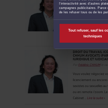
2026)
l’interactivité avec d’autres pl
Par
Frédéric CHHUM
le 14
campagnes publicitaires. Parce q
de les refuser tous ou de les pa
You wish to negotiate y
dismissal, or report wor
violence. CHHUM AVOCATS 
Tout refuser, sauf les c
matters including: . neg
techniques
conventionnelle*) and/or
DROIT DU TRAVAIL (COT
CHHUM AVOCATS (PARI
JURIDIQUE ET JUDICIA
Par
Frédéric CHHUM
le 14
Vous voulez négociez vo
licenciement ou encore
sexistes ou sexuelles au t
ou en remote /zoom. Le 1
Cabinet ...
Lire la suite >