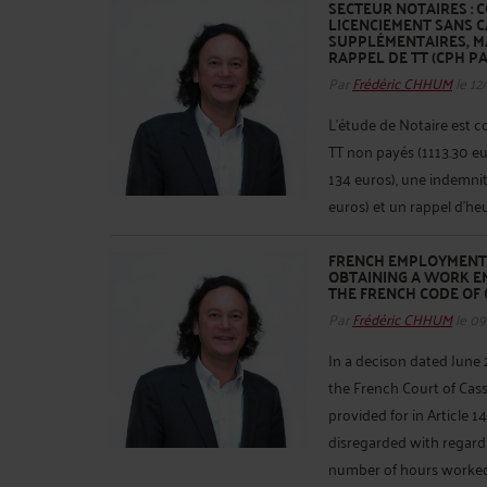
SECTEUR NOTAIRES :
LICENCIEMENT SANS C
SUPPLÉMENTAIRES, M
RAPPEL DE TT (CPH PA
Par
Frédéric CHHUM
le 12
L’étude de Notaire est c
TT non payés (1113.30 e
134 euros), une indemnit
euros) et un rappel d’he
FRENCH EMPLOYMENT L
OBTAINING A WORK EM
THE FRENCH CODE OF 
Par
Frédéric CHHUM
le 09
In a decison dated June 2
the French Court of Cass
provided for in Article 
disregarded with regard
number of hours worked, 