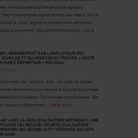
when the employee and the employer agree to
they formalize their agreement by any means. Article
d June 14, 2018, regarding remote work within the
gaining agreement, stipulates the following ...
Lire la
AT) : NON-RESPECT PAR L'EMPLOYEUR DES
 JOURS DE TT DU MÉDECIN DU TRAVAIL = FAUTE
H PARIS DÉPARTAGE 7 MAI 2026)
/07/2026
té En vertu de I 'article L. 4121 -l du code du travail,
sures nécessaires pour assurer la sécurité et protéger
entale des travailleurs. Ces mesures comprennent . Des
 risques professionnels, ...
Lire la suite >
UP’ AVEC LA GÉOLOCALISATION (NOTARIAT) : UNE
UTILISER SES RELEVÉS DE GÉOLOCALISATION
OUVER SES HEURES SUP’ ? RÉPONSE OUI (CPH
I 2026)