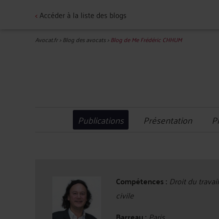
<
Accéder à la liste des blogs
Avocat.fr
>
Blog des avocats
>
Blog de Me Frédéric CHHUM
Publications
Présentation
P
Compétences :
Droit du travai
civile
Barreau :
Paris