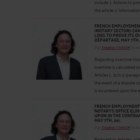
include: 1. Actions to p
the article; 2. Information
FRENCH EMPLOYEMENT
(NOTARY SECTOR): C
LOGS TO PROVE ITS O
DÉPARTAGE, MAY 7TH, 
Par
Frédéric CHHUM
le 16
Regarding overtime Under
overtime is calculated on
Articles L. 3171-2 (paragr
the event of a dispute c
is incumbent upon the e
FRENCH EMPLOYMENT 
NOTARY'S OFFICE EL
UPON IN THE CONTRAC
MAY 7TH, 26).
Par
Frédéric CHHUM
le 16
Pursuant to Article L. 12