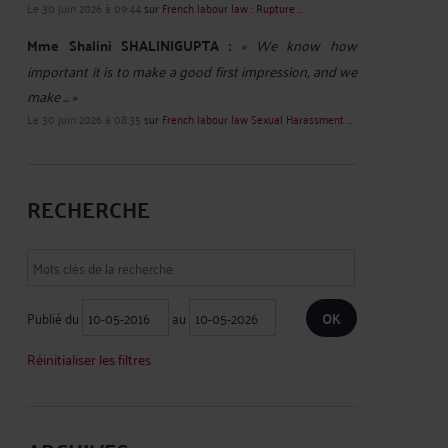
Le 30 juin 2026 à 09:44
sur
French labour law : Rupture ...
Mme Shalini SHALINIGUPTA :
« We know how
important it is to make a good first impression, and we
make ... »
Le 30 juin 2026 à 08:35
sur
French labour law Sexual Harassment ...
RECHERCHE
Publié du
au
Réinitialiser les filtres