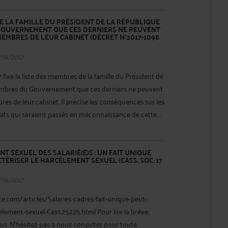
E LA FAMILLE DU PRÉSIDENT DE LA RÉPUBLIQUE
GOUVERNEMENT QUE CES DERNIERS NE PEUVENT
EMBRES DE LEUR CABINET (DÉCRET N°2017-1098
/06/2017
 fixe la liste des membres de la famille du Président de
embres du Gouvernement que ces derniers ne peuvent
s de leur cabinet. Il précise les conséquences sur les
ats qui seraient passés en méconnaissance de cette ...
T SEXUEL DES SALARIÉ(E)S : UN FAIT UNIQUE
TÉRISER LE HARCÈLEMENT SEXUEL (CASS. SOC. 17
/06/2017
ce.com/articles/Salaries-cadres-fait-unique-peut-
celement-sexuel-Cass,25225.html Pour lire la brève,
ssus. N'hésitez pas à nous consulter pour toute