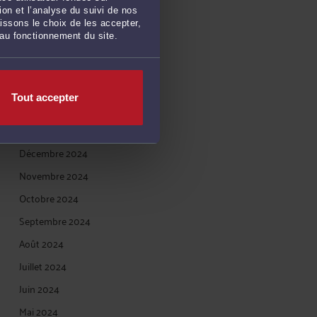
on et l’analyse du suivi de nos
Juin 2025
issons le choix de les accepter,
 au fonctionnement du site.
Mai 2025
Avril 2025
Mars 2025
Tout accepter
Février 2025
Janvier 2025
Décembre 2024
Novembre 2024
Octobre 2024
Septembre 2024
Août 2024
Juillet 2024
Juin 2024
Mai 2024