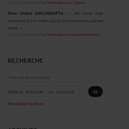
Le 30 juin 2026 à 09:44
sur
French labour law : Rupture ...
Mme Shalini SHALINIGUPTA :
« We know how
important it is to make a good first impression, and we
make ... »
Le 30 juin 2026 à 08:35
sur
French labour law Sexual Harassment ...
RECHERCHE
Publié du
au
Réinitialiser les filtres