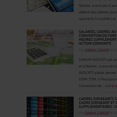
Nantes : 4 avocats (3 av
défend des salariés, jour
spectacle. Il a publié Les
SALARIÉS, CADRES AU
CONVENTION DE FORFA
HEURES SUPPLÉMENTA
ACTION CONJOINTE
Par
Frédéric CHHUM
le 01
CHHUM AVOCATS est un ca
et à Nantes : 4 avocats 
AVOCATS plaide, devant to
DOM- TOM. 1) Pourquoi ce
convention de ...
Lire la s
CADRES DIRIGEANTS S
CADRE DIRIGEANT ET 
SUPPLÉMENTAIRES : 
Par
Frédéric CHHUM
le 01