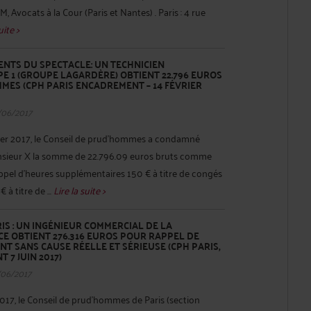
 Avocats à la Cour (Paris et Nantes) . Paris : 4 rue
uite >
ENTS DU SPECTACLE: UN TECHNICIEN
E 1 (GROUPE LAGARDÈRE) OBTIENT 22.796 EUROS
ES (CPH PARIS ENCADREMENT – 14 FÉVRIER
/06/2017
ier 2017, le Conseil de prud’hommes a condamné
sieur X la somme de 22.796.09 euros bruts comme
rappel d’heures supplémentaires 150 € à titre de congés
 à titre de ...
Lire la suite >
S : UN INGÉNIEUR COMMERCIAL DE LA
E OBTIENT 276.316 EUROS POUR RAPPEL DE
NT SANS CAUSE RÉELLE ET SÉRIEUSE (CPH PARIS,
 7 JUIN 2017)
/06/2017
017, le Conseil de prud’hommes de Paris (section