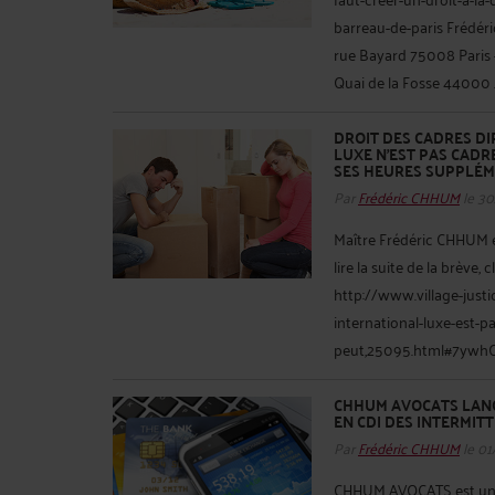
barreau-de-paris Frédéric
rue Bayard 75008 Paris -
Quai de la Fosse 44000 .
DROIT DES CADRES DI
LUXE N’EST PAS CADR
SES HEURES SUPPLÉM
Par
Frédéric CHHUM
le 30
Maître Frédéric CHHUM est
lire la suite de la brève, 
http://www.village-just
international-luxe-est-p
peut,25095.html#7ywhOC
CHHUM AVOCATS LANC
EN CDI DES INTERMIT
Par
Frédéric CHHUM
le 01
CHHUM AVOCATS est un ca