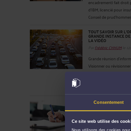
encadrement) fait droit 
d’IBM, licencié pour insu
Conseil de prud’hommes a
TOUT SAVOIR SUR L’
GRANDE INSTANCE DE 
LA VIDÉO
Par
Frédéric CHHUM
le 12
Grande réunion d'informa
Visionner ou révisionner
https://barreaudeparis.
CHHUM, Avocats à la Cour 
Tel: 01 42 56 03 00 ou 01
AVOCATS : MODÈLE D
Consentement
L’AVOCAT COLLABORATE
Par
Frédéric CHHUM
le 12
Ce site web utilise des cook
L'article 14.2 du RIN pré
Nous utilisons des cookies pour 