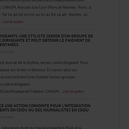
 CHHUM, Avocats à la Cour (Paris et Nantes) . Paris : 4
 Tel: 01 42 56 03 00 ou 01 42 89 24 48 . Nantes : 41,
..
Lire la suite >
RIGEANTS: UNE STYLISTE SENIOR D’UN GROUPE DE
E DIRIGEANTE ET PEUT OBTENIR LE PAIEMENT DE
ENTAIRES
/05/2017
 avocat de la styliste, senior, cadre dirigeant. Pour
cliquez sur le lien ci-dessous. En savoir plus sur
ice.com/articles/Une-Styliste-Senior-groupe-
as-cadre-dirigeant-
is02H0akpe.99 Frédéric CHHUM, ...
Lire la suite >
E UNE ACTION CONJOINTE POUR L’INTÉGRATION
TENTS EN CDDU OU DES JOURNALISTES EN CDDU
/09/2016
binet en droit du travail implanté à Paris et à