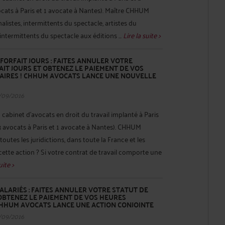
ocats à Paris et 1 avocate à Nantes). Maître CHHUM
nalistes, intermittents du spectacle, artistes du
 intermittents du spectacle aux éditions ...
Lire la suite >
 FORFAIT JOURS : FAITES ANNULER VOTRE
IT JOURS ET OBTENEZ LE PAIEMENT DE VOS
IRES ! CHHUM AVOCATS LANCE UNE NOUVELLE
/09/2016
binet d’avocats en droit du travail implanté à Paris
(3 avocats à Paris et 1 avocate à Nantes). CHHUM
utes les juridictions, dans toute la France et les
tte action ? Si votre contrat de travail comporte une
uite >
ALARIÉS : FAITES ANNULER VOTRE STATUT DE
OBTENEZ LE PAIEMENT DE VOS HEURES
CHHUM AVOCATS LANCE UNE ACTION CONJOINTE
/09/2016