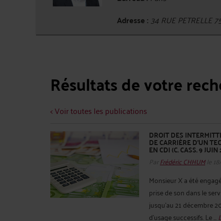
Adresse :
34 RUE PETRELLE 7
Résultats de votre rec
< Voir toutes les publications
DROIT DES INTERMITT
DE CARRIÈRE D’UN TE
EN CDI (C. CASS. 9 JUIN
Par
Frédéric CHHUM
le 18
Monsieur X a été engagé 
prise de son dans le ser
jusqu'au 21 décembre 20
d'usage successifs. Le ...
L