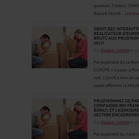
question. Frédéric CHHUM,
Bayard 75008 ...
Lire la s
DROIT DES INTERMITT
RÉALISATEUR D’EUROP
BRUTS AUX PRUD’HOMM
2017)
Par
Frédéric CHHUM
le 13
Par jugement du 14 févr
EUROPE 1 à payer à Mon
suit : 1.500€ à titre de 
payés afférents 11.289,18€
PRUD’HOMMES DE PARI
COMPAGNIE IBM FRANC
BONUS ET LICENCIEME
SECTION ENCADREMENT
Par
Frédéric CHHUM
le 12
Par jugement du 7 juin 2