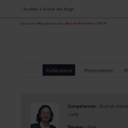
<
Accéder à la liste des blogs
Avocat.fr
>
Blog des avocats
>
Blog de Me Frédéric CHHUM
Publications
Présentation
P
Compétences :
Droit du travai
civile
Barreau :
Paris