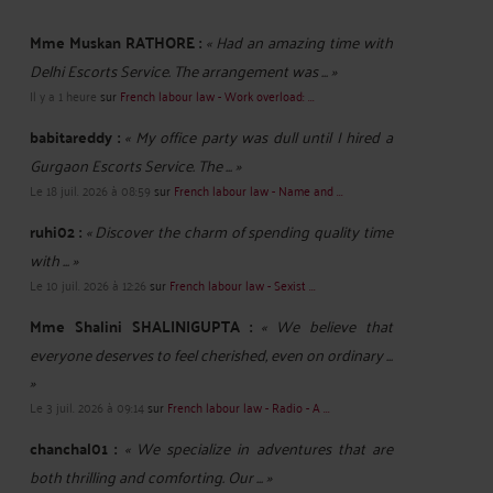
Mme Muskan RATHORE :
« Had an amazing time with
Delhi Escorts Service. The arrangement was ... »
Il y a 1 heure
sur
French labour law - Work overload: ...
babitareddy :
« My office party was dull until I hired a
Gurgaon Escorts Service. The ... »
Le 18 juil. 2026 à 08:59
sur
French labour law - Name and ...
ruhi02 :
« Discover the charm of spending quality time
with ... »
Le 10 juil. 2026 à 12:26
sur
French labour law - Sexist ...
Mme Shalini SHALINIGUPTA :
« We believe that
everyone deserves to feel cherished, even on ordinary ...
»
Le 3 juil. 2026 à 09:14
sur
French labour law - Radio - A ...
chanchal01 :
« We specialize in adventures that are
both thrilling and comforting. Our ... »