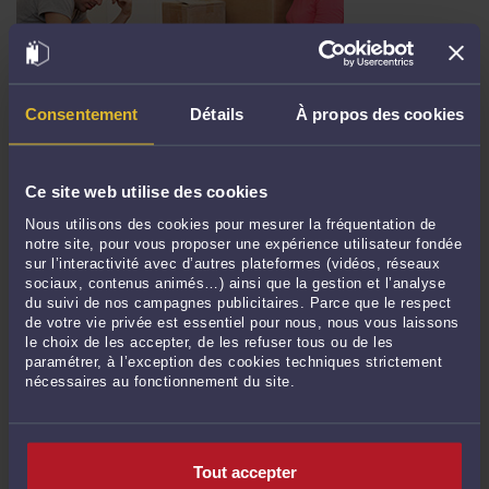
Consentement
Détails
À propos des cookies
UNE SOCIÉTÉ DE PORTAGE SALARIAL NE PEUT PAS
VALABLEMENT PORTER DES INTERMITTENTS DU SPECTACLE
Par
Frédéric CHHUM
le 02/05/2017
Ce site web utilise des cookies
Dans un article publié le 2 avril 2013 sur le site du Village de la Justice, nous
Nous utilisons des cookies pour mesurer la fréquentation de
nous interrogions sur la possibilité pour les entreprises de portage salarial
notre site, pour vous proposer une expérience utilisateur fondée
d’employer des intermittents du spectacle. Pour lire la suite de la brève, cliquez
sur l’interactivité avec d’autres plateformes (vidéos, réseaux
sur le lien ci-dessous. En savoir plus sur ...
Lire la suite >
sociaux, contenus animés…) ainsi que la gestion et l’analyse
du suivi de nos campagnes publicitaires. Parce que le respect
Il n'y a plus d'élément à afficher
de votre vie privée est essentiel pour nous, nous vous laissons
le choix de les accepter, de les refuser tous ou de les
paramétrer, à l’exception des cookies techniques strictement
<
124
>
nécessaires au fonctionnement du site.
CONTACTER ME CHHUM
Tout accepter