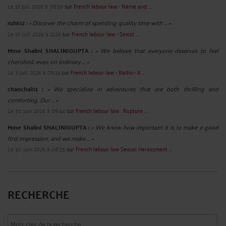
Le 18 juil. 2026 à 08:59
sur
French labour law - Name and ...
ruhi02 :
« Discover the charm of spending quality time with ... »
Le 10 juil. 2026 à 12:26
sur
French labour law - Sexist ...
Mme Shalini SHALINIGUPTA :
« We believe that everyone deserves to feel
cherished, even on ordinary ... »
Le 3 juil. 2026 à 09:14
sur
French labour law - Radio - A ...
chanchal01 :
« We specialize in adventures that are both thrilling and
comforting. Our ... »
Le 30 juin 2026 à 09:44
sur
French labour law : Rupture ...
Mme Shalini SHALINIGUPTA :
« We know how important it is to make a good
first impression, and we make ... »
Le 30 juin 2026 à 08:35
sur
French labour law Sexual Harassment ...
RECHERCHE