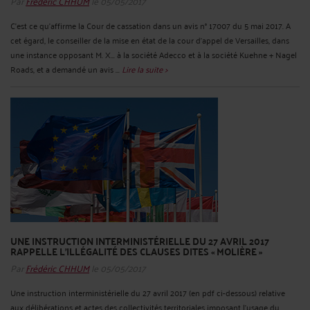
Par
Frédéric CHHUM
le 05/05/2017
C’est ce qu’affirme la Cour de cassation dans un avis n° 17007 du 5 mai 2017. A
cet égard, le conseiller de la mise en état de la cour d’appel de Versailles, dans
une instance opposant M. X... à la société Adecco et à la société Kuehne + Nagel
Roads, et a demandé un avis ...
Lire la suite >
UNE INSTRUCTION INTERMINISTÉRIELLE DU 27 AVRIL 2017
RAPPELLE L’ILLÉGALITÉ DES CLAUSES DITES « MOLIÈRE »
Par
Frédéric CHHUM
le 05/05/2017
Une instruction interministérielle du 27 avril 2017 (en pdf ci-dessous) relative
aux délibérations et actes des collectivités territoriales imposant l’usage du