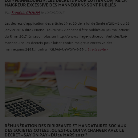
LOI « MANNEQUINS » : LES DÉCRETS POUR LUTTER CONTRE LA
MAIGREUR EXCESSIVE DES MANNEQUINS SONT PUBLIÉS
Par
Frédéric CHHUM
le 10/05/2017
Les décrets d’application des articles 19 et 20 de la loi de Santé n°201-41 du 26
janvier 2016 dite « Marisol Touraine » viennent d’être publiés au Journal officiel
du 5 mai 2017. En savoir plus sur http://www.village-justice.com/articles/Loi-
Mannequins-les-decrets-pour-lutter-contre-maigreur-excessive-des-
mannequins,24951.html#wIFQL96JvUeWSYw6.99 ...
Lire la suite >
RÉMUNÉRATION DES DIRIGEANTS ET MANDATAIRES SOCIAUX
DES SOCIÉTÉS COTÉES : QU’EST-CE QUI VA CHANGER AVEC LE
DÉCRET « SAY ON PAY » DU 16 MARS 2017 ?