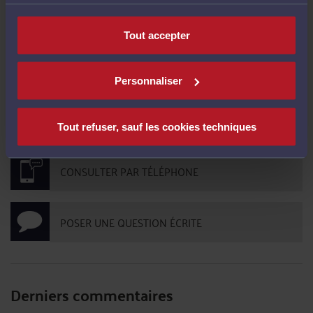
<
130
>
Tout accepter
CONTACTER ME CHHUM
Personnaliser
PRENDRE RDV EN CABINET
Tout refuser, sauf les cookies techniques
CONSULTER PAR TÉLÉPHONE
POSER UNE QUESTION ÉCRITE
Derniers commentaires