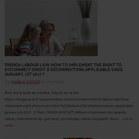
FRENCH LABOUR LAW: HOW TO IMPLEMENT THE RIGHT TO
DISCONNECT (DROIT À DÉCONNEXTION) APPLICABLE SINCE
JANUARY, 1ST 2017 ?
Par
Frédéric CHHUM
le 17/02/2017
Pour lire la suite de la brève, cliquez sur le lien
https://blogavocat.fr/space/frederic.chhum/content/french-labour-law-how-
implement-right-disconnect-droit-%C3%A0-la-d%C3%A9connexion-applicable-
january-1st-2017_ 1) Paris CHHUM AVOCATS défend notamment des salariés,
cadres, intermittents du spectacle, journalistes, cadres dirigeants. Nous ...
Lire la
suite >