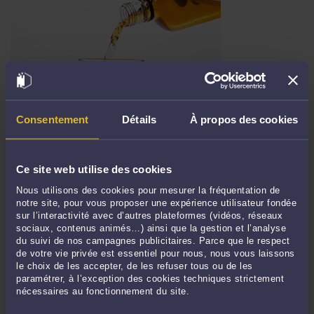
Consentement
Détails
À propos des cookies
AVOSIDEES : PROPOSITION DE CHHUM AVOCATS : ORGANISER
DES SOIRÉES DE NETWORKING, ENTRE CONFRÈRES, POUR
ÉCHANGER SUR DES PROJETS DE DÉVELOPPEMENT /CRÉATION
Ce site web utilise des cookies
DE CABINETS OU LEGAL START UP
Par
Frédéric CHHUM
le 16/02/2017
Nous utilisons des cookies pour mesurer la fréquentation de
notre site, pour vous proposer une expérience utilisateur fondée
Dans le cadre d'AVOSIDEES (site participatif du barreau de Paris), CHHUM
sur l’interactivité avec d’autres plateformes (vidéos, réseaux
sociaux, contenus animés…) ainsi que la gestion et l’analyse
AVOCATS propose que, dans le cadre du barreau entrepreneurial, le barreau de
du suivi de nos campagnes publicitaires. Parce que le respect
Paris organise des soirées Networking entre confrères pour échanger sur les
de votre vie privée est essentiel pour nous, nous vous laissons
projets de développements de nos cabinets. Pour lire l’idée participative de
le choix de les accepter, de les refuser tous ou de les
CHHUM AVOCATS, ...
Lire la suite >
paramétrer, à l’exception des cookies techniques strictement
nécessaires au fonctionnement du site.
Il n'y a plus d'élément à afficher