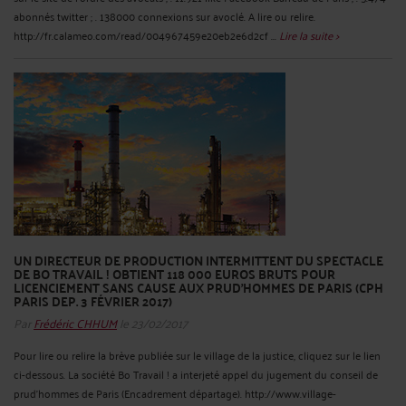
abonnés twitter ; . 138000 connexions sur avoclé. A lire ou relire.
http://fr.calameo.com/read/004967459e20eb2e6d2cf ...
Lire la suite >
UN DIRECTEUR DE PRODUCTION INTERMITTENT DU SPECTACLE
DE BO TRAVAIL ! OBTIENT 118 000 EUROS BRUTS POUR
LICENCIEMENT SANS CAUSE AUX PRUD’HOMMES DE PARIS (CPH
PARIS DEP. 3 FÉVRIER 2017)
Par
Frédéric CHHUM
le 23/02/2017
Pour lire ou relire la brève publiée sur le village de la justice, cliquez sur le lien
ci-dessous. La société Bo Travail ! a interjeté appel du jugement du conseil de
prud'hommes de Paris (Encadrement départage). http://www.village-