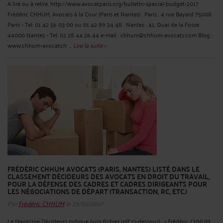
A lire ou à relire. http://www.avocatparis.org/bulletin-special-budget-2017
Frédéric CHHUM, Avocats à la Cour (Paris et Nantes) . Paris : 4 rue Bayard 75008
Paris - Tel: 01 42 56 03 00 ou 01 42 89 24 48 . Nantes : 41, Quai de la Fosse
44000 Nantes - Tel: 02 28 44 26 44 e-mail : chhum@chhum-avocats.com Blog :
www.chhum-avocats.fr ...
Lire la suite >
FRÉDÉRIC CHHUM AVOCATS (PARIS, NANTES) LISTÉ DANS LE
CLASSEMENT DÉCIDEURS DES AVOCATS EN DROIT DU TRAVAIL,
POUR LA DÉFENSE DES CADRES ET CADRES DIRIGEANTS POUR
LES NÉGOCIATIONS DE DÉPART (TRANSACTION, RC, ETC.)
Par
Frédéric CHHUM
le 23/02/2017
Le Magazine Décideurs indique (voir fichier pdf ci-dessous) : « Frédéric CHHUM