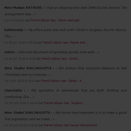
Mme Muskan RATHORE :
« Had an amazing time with Delhi Escorts Service. The
arrangement was ... »
Il y a 5 heures
sur
French labour law - Work overload: ...
babitareddy :
« My office party was dull until I hired a Gurgaon Escorts Service.
The ... »
Le 18 juil. 2026 à 08:59
sur
French labour law - Name and ...
ruhi02 :
« Discover the charm of spending quality time with ... »
Le 10 juil. 2026 à 12:26
sur
French labour law - Sexist ...
Mme Shalini SHALINIGUPTA :
« We believe that everyone deserves to feel
cherished, even on ordinary ... »
Le 3 juil. 2026 à 09:14
sur
French labour law - Radio - A ...
chanchal01 :
« We specialize in adventures that are both thrilling and
comforting. Our ... »
Le 30 juin 2026 à 09:44
sur
French labour law : Rupture ...
Mme Shalini SHALINIGUPTA :
« We know how important it is to make a good
first impression, and we make ... »
Le 30 juin 2026 à 08:35
sur
French labour law Sexual Harassment ...