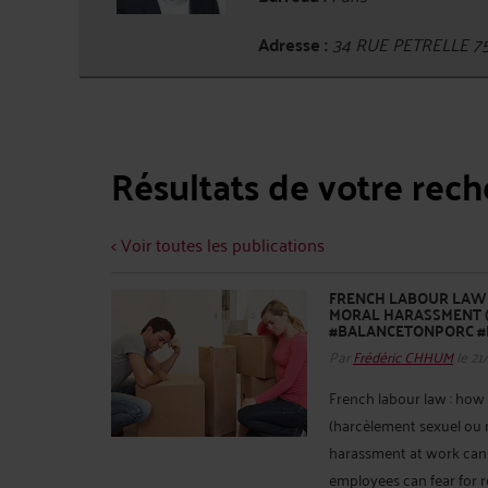
Adresse :
34 RUE PETRELLE 7
Résultats de votre rec
< Voir toutes les publications
FRENCH LABOUR LAW :
MORAL HARASSMENT (
#BALANCETONPORC #
Par
Frédéric CHHUM
le 21
French labour law : how 
(harcèlement sexuel ou 
harassment at work can b
employees can fear for r