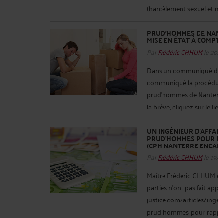
(harcèlement sexuel et m
PRUD’HOMMES DE NANT
MISE EN ÉTAT À COMPT
Par
Frédéric CHHUM
le 20
Dans un communiqué du 
communiqué la procédure
prud’hommes de Nanterre 
la brève, cliquez sur le lie
UN INGÉNIEUR D’AFFA
PRUD’HOMMES POUR R
(CPH NANTERRE ENCAD
Par
Frédéric CHHUM
le 19
Maître Frédéric CHHUM est
parties n'ont pas fait ap
justice.com/articles/in
prud-hommes-pour-rapp