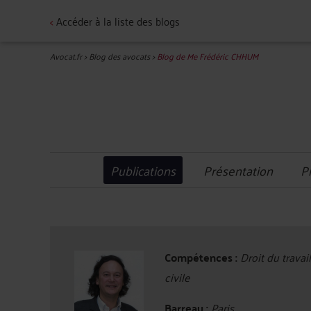
<
Accéder à la liste des blogs
Avocat.fr
>
Blog des avocats
>
Blog de Me Frédéric CHHUM
Publications
Présentation
P
Compétences :
Droit du travai
civile
Barreau :
Paris