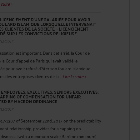
 suite >
 LICENCIEMENT D’UNE SALARIÉE POUR AVOIR
FOULARD ISLAMIQUE LORSQU'ELLE INTERVENAIT
S CLIENTES DE LA SOCIÉTÉ = LICENCIEMENT
DÉ SUR LES CONVICTIONS RELIGIEUSE
/12/2017
assation est important. Dans cet arrêt, la Cour de
 la Cour d’appel de Paris qui avait validé le
iée pour avoir refusé d'ôter son foulard islamique
ns des entreprises clientes de la ...
Lire la suite >
EMPLOYEES, EXECUTIVES, SENIORS EXECUTIVES:
 CAPPING OF COMPENSATION FOR UNFAIR
TED BY MACRON ORDINANCE
/12/2017
17-1387 of September 22nd, 2017 on the predictability
ent relationship, provides for a capping on
r dismissal with a minimum scale (Barème minimum)