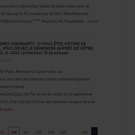
position d’être élus. Votez et faites voter pour le
t Houria SI ALI investi par le MAC (Manifeste des
obilisons-nous ! ***** Houria Si Ali, Présidente ...
Lire la
DRES DIRIGEANTS : SI VOUS ÊTES VICTIME DE
 VOUS DEVEZ LE DÉNONCER AUPRÈS DE VOTRE
(C. CASS 13/09/2017, N°15-23045))
/11/2017
(Paris, Nantes) En savoir plus sur
ice.com/articles/salaries-cadres-cadres-dirigeants-
element-moral-
kOrdZjJg1L.99 Par un arrêt rendu le 13 septembre
 2017, n°15-23045), la Cour de cassation a apporté une
la suite >
115
116
117
118
119
120
...
133
>