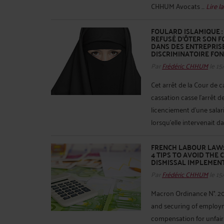
CHHUM Avocats ...
Lire la
FOULARD ISLAMIQUE :
REFUSÉ D'ÔTER SON 
DANS DES ENTREPRISE
DISCRIMINATOIRE FON
Par
Frédéric CHHUM
le 15
Cet arrêt de la Cour de c
cassation casse l’arrêt de
licenciement d’une salar
lorsqu'elle intervenait da
FRENCH LABOUR LAW: 
4 TIPS TO AVOID THE
DISMISSAL IMPLEMEN
Par
Frédéric CHHUM
le 15
Macron Ordinance N°. 20
and securing of employm
compensation for unfai