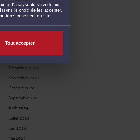
on et l’analyse du suivi de nos
Juin 2025
issons le choix de les accepter,
 au fonctionnement du site.
Mai 2025
Avril 2025
Mars 2025
Tout accepter
Février 2025
Janvier 2025
Décembre 2024
Novembre 2024
Octobre 2024
Septembre 2024
Août 2024
Juillet 2024
Juin 2024
Mai 2024