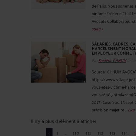
de Paris. Nous sommes en 
binôme Frédéric CHHUM e
Avocats Collaborateurs). M
suite >
SALARIÉS, CADRES, CA
HARCÈLEMENT MORAL,
EMPLOYEUR COMME TEL 
Par
Frédéric CHHUM
le 21
Source : CHHUM AVOCATS 
https://www.village-just
vous-etes-victime-harc
vous,26485.html#zemJQw
2017 (Cass. Soc. 13 sept.
précision majeure ...
Lire 
Il n'y a plus d'élément à afficher
<
1
...
110
111
112
113
114