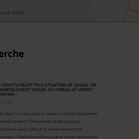
5009 PARIS
herche
 HOW TO REACT TO A SITUATION OF SEXUAL OR
HARCÈLEMENT SEXUEL OU MORAL) AT WORK?
METOO -
/12/2017
to react to a situation of sexual or moral harassment
moral) at work? The process of denouncing
e particularly difficult to undertake and the
eprisals. 1) Definition of sexual and moral harassment