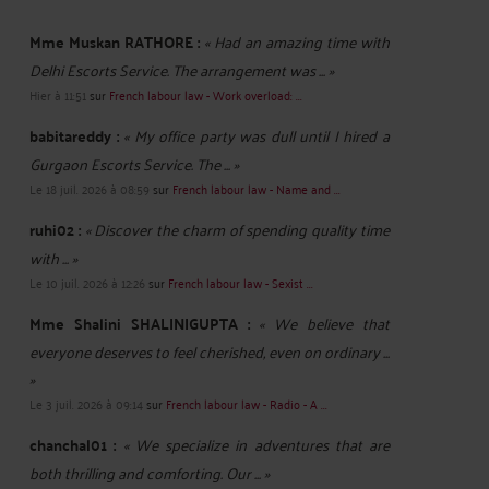
Mme Muskan RATHORE :
« Had an amazing time with
Delhi Escorts Service. The arrangement was ... »
Hier à 11:51
sur
French labour law - Work overload: ...
babitareddy :
« My office party was dull until I hired a
Gurgaon Escorts Service. The ... »
Le 18 juil. 2026 à 08:59
sur
French labour law - Name and ...
ruhi02 :
« Discover the charm of spending quality time
with ... »
Le 10 juil. 2026 à 12:26
sur
French labour law - Sexist ...
Mme Shalini SHALINIGUPTA :
« We believe that
everyone deserves to feel cherished, even on ordinary ...
»
Le 3 juil. 2026 à 09:14
sur
French labour law - Radio - A ...
chanchal01 :
« We specialize in adventures that are
both thrilling and comforting. Our ... »