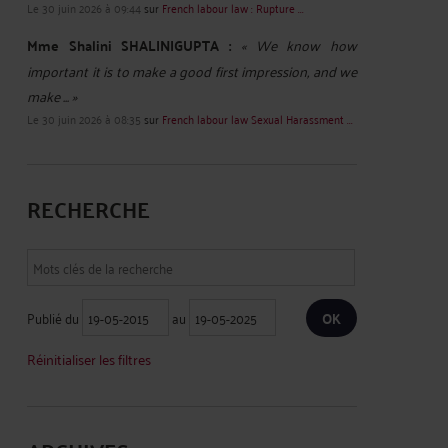
Le 30 juin 2026 à 09:44
sur
French labour law : Rupture ...
Mme Shalini SHALINIGUPTA :
« We know how
important it is to make a good first impression, and we
make ... »
Le 30 juin 2026 à 08:35
sur
French labour law Sexual Harassment ...
RECHERCHE
Publié du
au
Réinitialiser les filtres