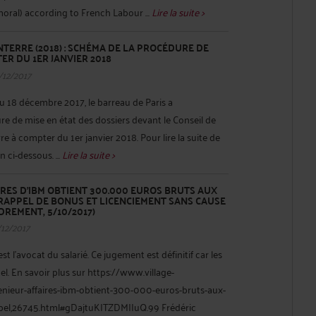
oral) according to French Labour ...
Lire la suite >
ERRE (2018) : SCHÉMA DE LA PROCÉDURE DE
ER DU 1ER JANVIER 2018
/12/2017
18 décembre 2017, le barreau de Paris a
 de mise en état des dossiers devant le Conseil de
à compter du 1er janvier 2018. Pour lire la suite de
n ci-dessous. ...
Lire la suite >
IRES D’IBM OBTIENT 300.000 EUROS BRUTS AUX
APPEL DE BONUS ET LICENCIEMENT SANS CAUSE
REMENT, 5/10/2017)
/12/2017
 l’avocat du salarié. Ce jugement est définitif car les
pel. En savoir plus sur https://www.village-
genieur-affaires-ibm-obtient-300-000-euros-bruts-aux-
el,26745.html#gDajtuKITZDMIIuQ.99 Frédéric