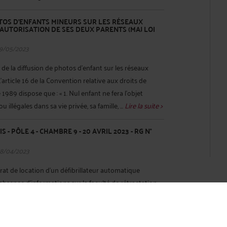
TOS D’ENFANTS MINEURS SUR LES RÉSEAUX
’AUTORISATION DE SES DEUX PARENTS (MAJ LOI
19/05/2023
 de la diffusion de photos d’enfant sur les réseaux
’article 16 de la Convention relative aux droits de
989 dispose que : « 1. Nul enfant ne fera l'objet
 illégales dans sa vie privée, sa famille, ...
Lire la suite >
 - PÔLE 4 - CHAMBRE 9 - 20 AVRIL 2023 - RG N°
28/04/2023
rat de location d'un défibrillateur automatique
'absence d'informations sur la faculté de rétractation
ÉDURE ET PRÉTENTIONS DES PARTIES Dans le cadre
ile par un commercial de ...
Lire la suite >