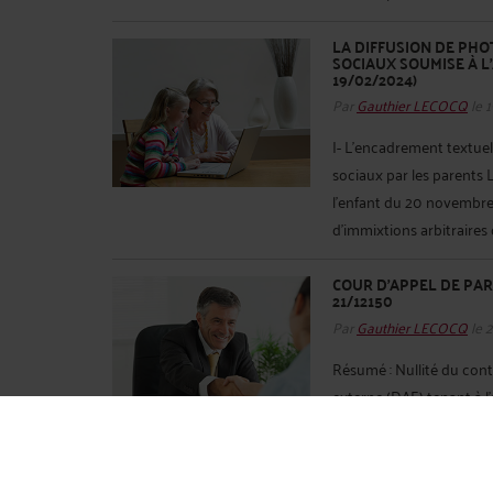
LA DIFFUSION DE PHO
SOCIAUX SOUMISE À L
19/02/2024)
Par
Gauthier LECOCQ
le 
I- L’encadrement textuel
sociaux par les parents L
l'enfant du 20 novembre 1
d'immixtions arbitraires ou
COUR D'APPEL DE PARIS
21/12150
Par
Gauthier LECOCQ
le 
Résumé : Nullité du cont
externe (DAE) tenant à l
du client FAITS, PROC
d'un démarchage à domic