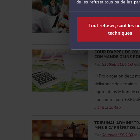
Par
Gauthier LECOCQ
le 
de les refuser tous ou de les pa
La séparation de corps e
308 du Code civil et des 
Tout refuser, sauf les c
Comment définir la sépar
techniques
séparation usitée par les
COUR D'APPEL DE COLMA
COMMANDE D'UNE POM
Par
Gauthier LECOCQ
le 
(!) Prolongation de 12 mo
délivrance de certaines 
figurer dans le bon de 
consommation. EXPOSÉ D
...
Lire la suite >
TRIBUNAL ADMINISTRAT
MME B C/ PRÉFET DE
Par
Gauthier LECOCQ
le 