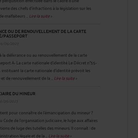
ne perquisition effectuée dans le cadre d'une
erte des chefs d'infractions à la législation sur les
e malfaiteurs ...
Lire la suite >
ANCE OU DE RENOUVELLEMENT DE LA CARTE
TÉ/PASSEPORT
06/06/2023
 à la délivrance ou au renouvellement de la carte
eport A- La carte nationale d’identité Le Décret n°55-
nstituant la carte nationale d'identité prévoit les
et de renouvellement de la ...
Lire la suite >
CIAIRE DU MINEUR
26/05/2023
étent pour connaître de l’émancipation du mineur ?
 du Code de l'organisation judiciaire, le Juge aux affaires
ctions de Juge des tutelles des mineurs. Il connaît : de
nistration légale et de la ...
Lire la suite >