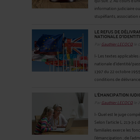
qui suit. 2. Au cours d'u
information judiciaire ouv
stupéfiants, association d
LE REFUS DE DÉLIVR
NATIONALE D’IDENTI
Par
Gauthier LECOCQ
le 
I- Les textes applicables
nationale d’identité/pass
1397 du 22 octobre 1955 i
conditions de délivrance 
L’ÉMANCIPATION JUDI
Par
Gauthier LECOCQ
le 
I- Quel est le juge comp
Selon l’article L. 213-3-1
familiales exerce les fon
l'émancipation ; de l'admi