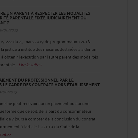
E UN PARENT À RESPECTER LES MODALITÉS
ORITÉ PARENTALE FIXÉE JUDICIAIREMENT OU
NT ?
28/08/2023
° 2019-222 du 23 mars 2019 de programmation 2018-
la justice a institué des mesures destinées à aider un
à obtenir l’exécution par l’autre parent des modalités
arentale ...
Lire la suite >
PAIEMENT DU PROFESSIONNEL PAR LE
LE CADRE DES CONTRATS HORS ÉTABLISSEMENT
11/08/2023
ionnel ne peut recevoir aucun paiement ou aucune
que forme que ce soit, de la part du consommateur
délai de 7 jours à compter de la conclusion du contrat
ormément à l’article L. 221-10 du Code de la
suite >