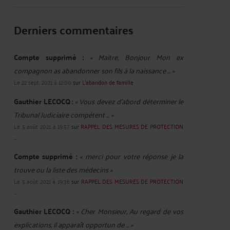
Derniers commentaires
Compte supprimé :
« Maitre, Bonjour Mon ex
compagnon as abandonner son fils à la naissance ... »
Le 22 sept. 2021 à 12:00
sur
L'abandon de famille
Gauthier LECOCQ :
« Vous devez d’abord déterminer le
Tribunal Judiciaire compétent ... »
Le 5 août 2021 à 19:57
sur
RAPPEL DES MESURES DE PROTECTION
...
Compte supprimé :
« merci pour votre réponse je la
trouve ou la liste des médecins »
Le 5 août 2021 à 19:36
sur
RAPPEL DES MESURES DE PROTECTION
...
Gauthier LECOCQ :
« Cher Monsieur, Au regard de vos
explications, il apparaît opportun de ... »