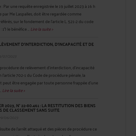
: Par une requête enregistrée le 19 juillet 2023 à 16 h
e par Me Laspalles, doit être regardée comme
férés, sur le fondement de l'article L. 521-2 du code
 1°) le bénéfice ...
Lire la suite >
ÈVEMENT D’INTERDICTION, D’INCAPACITÉ ET DE
11/07/2023
procédure de relèvement d’interdiction, d’incapacité
 l’article 702-1 du Code de procédure pénale, la
 peut être engagée par toute personne frappée d'une
..
Lire la suite >
ER 2023, N° 22-80.461 : LA RESTITUTION DES BIENS
AS DE CLASSEMENT SANS SUITE
09/06/2023
 résulte de l'arrêt attaqué et des pièces de procédure ce