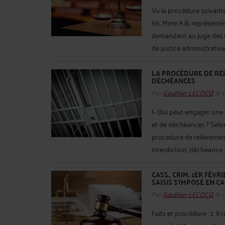
Vu la procédure suivante 
56, Mme A B, représenté
demandant au juge des ré
de justice administrative :
LA PROCÉDURE DE REL
DÉCHÉANCES
Par
Gauthier LECOCQ
le 
I- Qui peut engager une 
et de déchéances ? Selon
procédure de relèvement
interdiction, déchéance .
CASS., CRIM, 1ER FÉVRI
SAISIS S’IMPOSE EN C
Par
Gauthier LECOCQ
le 
Faits et procédure : 1. Il