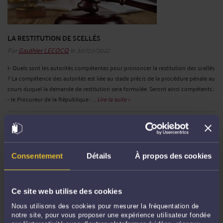
LA RESTITUTION DE SCELLÉS
Par
Gauthier LECOCQ
le 30/03/2022
I- Quels sont les autorités compétentes pour prononcer la restitution des scellés
? La compétence des autorités est liée au stade précis de la procédure pénale au
cours duquel la demande de restitution sera formulée. Seront ainsi compétents :
- le Procureur de la République : ...
Lire la suite >
Consentement
Détails
À propos des cookies
Ce site web utilise des cookies
Nous utilisons des cookies pour mesurer la fréquentation de
notre site, pour vous proposer une expérience utilisateur fondée
PRESCRIPTION ANNALE ET PRESTATIONS DE COMMUNICATIONS