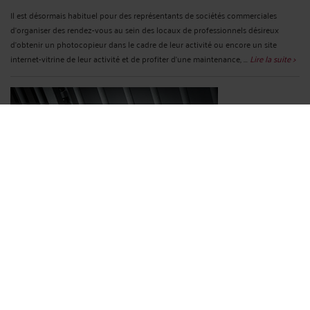
Il est désormais habituel pour des représentants de sociétés commerciales
d’organiser des rendez-vous au sein des locaux de professionnels désireux
d’obtenir un photocopieur dans le cadre de leur activité ou encore un site
internet-vitrine de leur activité et de profiter d’une maintenance, ...
Lire la suite >
LE HARCÈLEMENT SCOLAIRE
Par
Gauthier LECOCQ
le 08/11/2021
Le harcèlement scolaire a toujours été considéré comme un véritable fléau, et
notamment depuis la multiplication des réseaux sociaux. C’est pourquoi la loi n°
2019-791 du 26 juillet 2019 pour une école de la confiance a créé l’article L. 511-