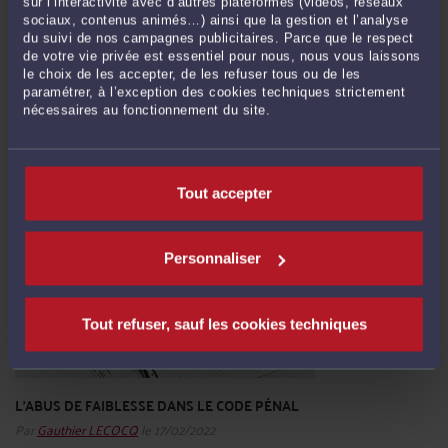
sur l’interactivité avec d’autres plateformes (vidéos, réseaux
ÉLECTRONIQUES
sociaux, contenus animés…) ainsi que la gestion et l’analyse
Par
Gauthier LECOCQ
le 04/03/2022
du suivi de nos campagnes publicitaires. Parce que le respect
de votre vie privée est essentiel pour nous, nous vous laissons
Disposition mal connue des justiciables, l'article L.34-2 du Code des postes et
le choix de les accepter, de les refuser tous ou de les
communications électroniques mérite pourtant une attention toute particulière
paramétrer, à l’exception des cookies techniques strictement
nécessaires au fonctionnement du site.
au regard du délai relativement court de prescription qu’il instaure au sujet de
prestations de communications électroniques. I- Quel est le délai de ...
Lire la
suite >
Tout accepter
Personnaliser
Tout refuser, sauf les cookies techniques
L’ABUS DE FAIBLESSE DANS LE CODE PÉNAL
Par
Gauthier LECOCQ
le 17/02/2022