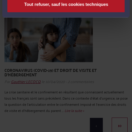
Tout refuser, sauf les cookies techniques
CORONAVIRUS (COVID-19) ET DROIT DE VISITE ET
D'HÉBERGEMENT
Par
Gauthier LECOCQ
le 10/04/2020 - 2 commentaires
La crise sanitaire et le confinement en résultant que connaissent actuellement
tous les français sont sans précédent. Dans ce contexte d’état d’urgence, se pose
la question de l’articulation entre le confinement imposé et l’exercice des droits
de visite et d’hébergement du parent ...
Lire la suite >
<
10