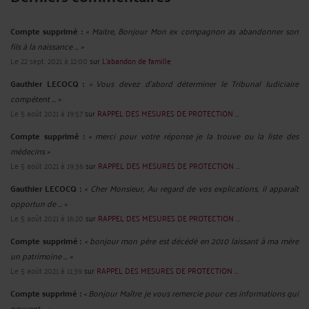
Compte supprimé :
« Maitre, Bonjour Mon ex compagnon as abandonner son
fils à la naissance ... »
Le 22 sept. 2021 à 12:00
sur
L'abandon de famille
Gauthier LECOCQ :
« Vous devez d’abord déterminer le Tribunal Judiciaire
compétent ... »
Le 5 août 2021 à 19:57
sur
RAPPEL DES MESURES DE PROTECTION ...
Compte supprimé :
« merci pour votre réponse je la trouve ou la liste des
médecins »
Le 5 août 2021 à 19:36
sur
RAPPEL DES MESURES DE PROTECTION ...
Gauthier LECOCQ :
« Cher Monsieur, Au regard de vos explications, il apparaît
opportun de ... »
Le 5 août 2021 à 16:20
sur
RAPPEL DES MESURES DE PROTECTION ...
Compte supprimé :
« bonjour mon père est décédé en 2010 laissant à ma mére
un patrimoine ... »
Le 5 août 2021 à 11:39
sur
RAPPEL DES MESURES DE PROTECTION ...
Compte supprimé :
« Bonjour Maître je vous remercie pour ces informations qui
peuvent ... »