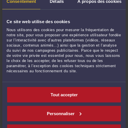
Depuis le 18 mars 2020, déjà plus de 530.000 contraventions ont été dressées à
Consentement
Détails
À propos des cookies
l’encontre des citoyens ne respectant les mesures imposant le confinement. En
la matière, le Décret n° 2020-357 du 28 mars 2020 relatif à la forfaitisation de la
contravention de la 5e classe réprimant la ...
Lire la suite >
Ce site web utilise des cookies
Nous utilisons des cookies pour mesurer la fréquentation de
notre site, pour vous proposer une expérience utilisateur fondée
sur l’interactivité avec d’autres plateformes (vidéos, réseaux
sociaux, contenus animés…) ainsi que la gestion et l’analyse
du suivi de nos campagnes publicitaires. Parce que le respect
de votre vie privée est essentiel pour nous, nous vous laissons
le choix de les accepter, de les refuser tous ou de les
paramétrer, à l’exception des cookies techniques strictement
nécessaires au fonctionnement du site.
LA RÉSIDENCE ALTERNÉE
Tout accepter
Par
Gauthier LECOCQ
le 13/04/2020
1. Quelle est la définition de la résidence alternée ? La loi n°2002-305 du 4 mars
2002 relative à l’autorité parentale a introduit la résidence alternée de l’enfant
Personnaliser
mineur en cas de séparation des parents dans le Code civil. Ainsi, l’article 373-2-9
du Code civil dispose : « ...
Lire la suite >