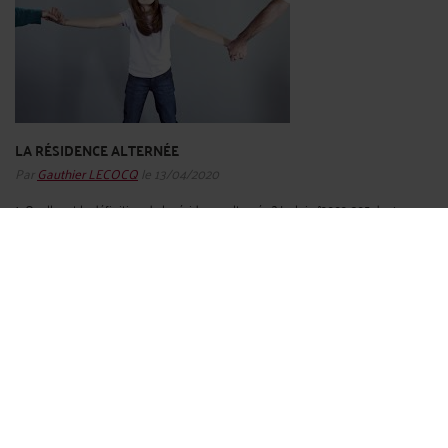
LA RÉSIDENCE ALTERNÉE
Par
Gauthier LECOCQ
le 13/04/2020
1. Quelle est la définition de la résidence alternée ? La loi n°2002-305 du 4 mars
2002 relative à l’autorité parentale a introduit la résidence alternée de l’enfant
mineur en cas de séparation des parents dans le Code civil. Ainsi, l’article 373-2-9
du Code civil dispose : « ...
Lire la suite >