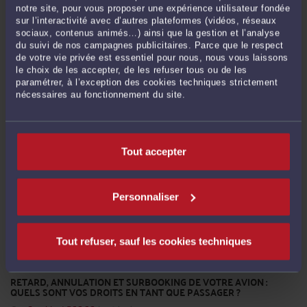
L’EFFACEMENT DU FICHIER DE TRAITEMENT DES ANTÉCÉDENTS
notre site, pour vous proposer une expérience utilisateur fondée
JUDICIAIRES (TAJ)
sur l’interactivité avec d’autres plateformes (vidéos, réseaux
Par
Gauthier LECOCQ
le 10/03/2021
sociaux, contenus animés…) ainsi que la gestion et l’analyse
du suivi de nos campagnes publicitaires. Parce que le respect
Le Traitement des Antécédents Judiciaires (TAJ) est un fichier de traitement des
de votre vie privée est essentiel pour nous, nous vous laissons
antécédents judiciaires, regroupant les deux anciens fichiers STIC et JUDEX. Le
le choix de les accepter, de les refuser tous ou de les
TAJ est un fichier central regroupant toutes les informations collectées dans les
paramétrer, à l’exception des cookies techniques strictement
nécessaires au fonctionnement du site.
rapports d’enquêtes de police, ainsi que des rapports d’intervention ...
Lire la
suite >
Tout accepter
Personnaliser
Tout refuser, sauf les cookies techniques
RETARD, ANNULATION ET SURBOOKING DE VOTRE AVION :
QUELS SONT VOS DROITS EN TANT QUE PASSAGER ?