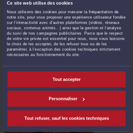
Ce site web utilise des cookies
Nous utilisons des cookies pour mesurer la fréquentation de
notre site, pour vous proposer une expérience utilisateur fondée
sur l’interactivité avec d’autres plateformes (vidéos, réseaux
sociaux, contenus animés…) ainsi que la gestion et l’analyse
du suivi de nos campagnes publicitaires. Parce que le respect
LA NULLITÉ DU MARIAGE POUR DÉFAUT D'INTENTION
MATRIMONIALE
de votre vie privée est essentiel pour nous, nous vous laissons
le choix de les accepter, de les refuser tous ou de les
Par
Gauthier LECOCQ
le 02/02/2024
paramétrer, à l’exception des cookies techniques strictement
nécessaires au fonctionnement du site.
I- La définition du défaut d'intention matrimoniale Aux termes de l’article 146 du
Code civil : « Il n’y a pas de mariage, lorsqu'il n'y a point de consentement. » Si les
époux doivent être sains d'esprit et répondre à l’Officier de l'état civil en pleine
connaissance ...
Lire la suite >
Tout accepter
Personnaliser
Tout refuser, sauf les cookies techniques