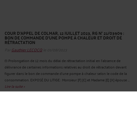
COUR D'APPEL DE COLMAR, 12 JUILLET 2023, RG N° 21/03909 :
BON DE COMMANDE D'UNE POMPE À CHALEUR ET DROIT DE
RÉTRACTATION
Par
Gauthier LECOCQ
le 01/08/2023
(!) Prolongation de 12 mois du délai de rétractation initial en l'absence de
délivrance de certaines informations relatives au droit de rétractation devant
figurer dans le bon de commande d'une pompe à chaleur selon le code de la
consommation. EXPOSÉ DU LITIGE : Monsieur [F] [C] et Madame [E] [X] épouse ...
Lire la suite >