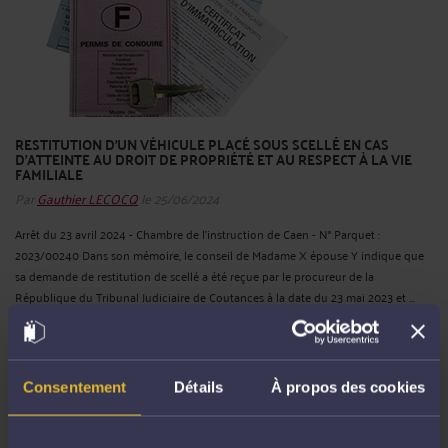
RESTITUTION D'UN VÉHICULE PLACÉ SOUS SCELLÉ EN CAS
D'ATTEINTE AU DROIT DE PROPRIÉTÉ ET AU RESPECT À LA VIE
FAMILIALE
Par
Gauthier LECOCQ
le 25/06/2024
Arrêt du 23 avril 2024 - Chambre de l'instruction de Caen - N° Parquet :
2023/00240 Dans son mémoire, le conseil de Madame X épouse Y indique que
sa demande de restitution de scellé a été reçue par le procureur de la
République du Tribunal Judiciaire de Coutances à la date du 23 mai 2023 et ...
Lire la suite >
Consentement
Détails
À propos des cookies