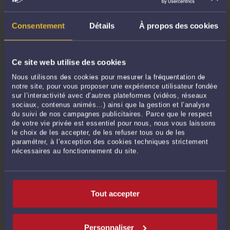
Consentement
Détails
À propos des cookies
COMMENT OBTENIR UNE CARTE DE RÉSIDENT EN 2021 ?
Par
Grégoire HERVET
le 22/10/2021
Comment obtenir une carte de résident en 2021 ? Les étrangers peuvent se voir
Ce site web utilise des cookies
délivrer d’une carte de résident qui est valable pendant 10 ans. Pour obtenir
Nous utilisons des cookies pour mesurer la fréquentation de
cette carte, l’étranger doit résider en France depuis au moins 5 ans, mais certains
notre site, pour vous proposer une expérience utilisateur fondée
étrangers sont soumis à d’autres conditions ...
Lire la suite >
sur l’interactivité avec d’autres plateformes (vidéos, réseaux
sociaux, contenus animés…) ainsi que la gestion et l’analyse
du suivi de nos campagnes publicitaires. Parce que le respect
de votre vie privée est essentiel pour nous, nous vous laissons
le choix de les accepter, de les refuser tous ou de les
paramétrer, à l’exception des cookies techniques strictement
nécessaires au fonctionnement du site.
Tout accepter
COMMENT UN ENFANT ÉTRANGER NÉ EN FRANCE PEUT IL
DEVENIR FRANÇAIS?
Personnaliser