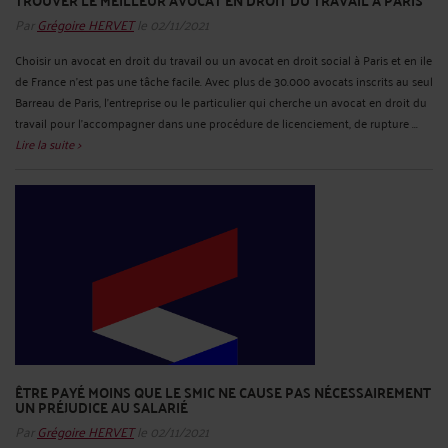
TROUVER LE MEILLEUR AVOCAT EN DROIT DU TRAVAIL À PARIS
Par
Grégoire HERVET
le 02/11/2021
Choisir un avocat en droit du travail ou un avocat en droit social à Paris et en ile
de France n'est pas une tâche facile. Avec plus de 30.000 avocats inscrits au seul
Barreau de Paris, l'entreprise ou le particulier qui cherche un avocat en droit du
travail pour l'accompagner dans une procédure de licenciement, de rupture ...
Lire la suite >
ÊTRE PAYÉ MOINS QUE LE SMIC NE CAUSE PAS NÉCESSAIREMENT
UN PRÉJUDICE AU SALARIÉ
Par
Grégoire HERVET
le 02/11/2021