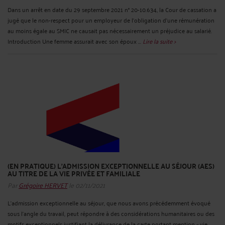
Dans un arrêt en date du 29 septembre 2021 n° 20-10.634, la Cour de cassation a
jugé que le non-respect pour un employeur de l’obligation d’une rémunération
au moins égale au SMIC ne causait pas nécessairement un préjudice au salarié.
Introduction Une femme assurait avec son époux ...
Lire la suite >
(EN PRATIQUE) L'ADMISSION EXCEPTIONNELLE AU SÉJOUR (AES)
AU TITRE DE LA VIE PRIVÉE ET FAMILIALE
Par
Grégoire HERVET
le 02/11/2021
L’admission exceptionnelle au séjour, que nous avons précédemment évoqué
sous l’angle du travail, peut répondre à des considérations humanitaires ou des
motifs exceptionnels justifiant la délivrance de la carte portant mention « vie