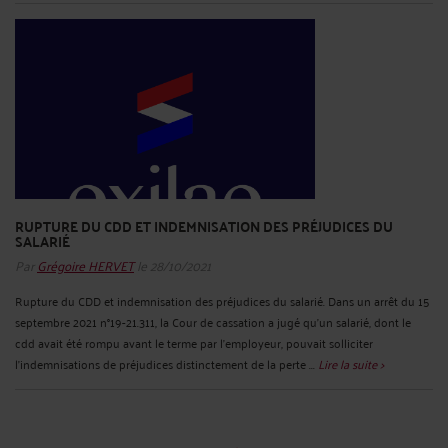
RUPTURE DU CDD ET INDEMNISATION DES PRÉJUDICES DU
SALARIÉ
Par
Grégoire HERVET
le 28/10/2021
Rupture du CDD et indemnisation des préjudices du salarié. Dans un arrêt du 15
septembre 2021 n°19-21.311, la Cour de cassation a jugé qu'un salarié, dont le
cdd avait été rompu avant le terme par l’employeur, pouvait solliciter
l’indemnisations de préjudices distinctement de la perte ...
Lire la suite >