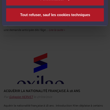
Par
Grégoire HERVET
le 14/10/2021
Comment un enfant étranger né en France peut-il devenir français? Les
Tout refuser, sauf les cookies techniques
personnes nées en France peuvent acquérir la nationalité française à leur
majorité : c’est le droit du sol. Les enfants mineurs peuvent néanmoins effectuer
une demande anticipée dès l’âge ...
Lire la suite >
ACQUÉRIR LA NATIONALITÉ FRANÇAISE À 18 ANS
Par
Grégoire HERVET
le 27/09/2021
Aquérir la nationalité française à 18 ans : Introduction N'en déplaise à certains