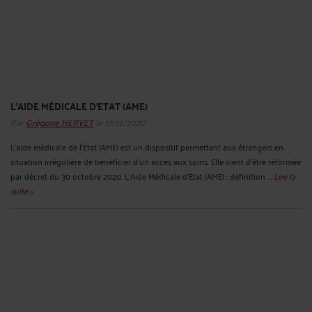
L'AIDE MÉDICALE D'ETAT (AME)
Par
Grégoire HERVET
le 17/11/2020
L'aide médicale de l'État (AME) est un dispositif permettant aux étrangers en
situation irrégulière de bénéficier d'un accès aux soins. Elle vient d'être réformée
par décret du 30 octobre 2020. L'Aide Médicale d'Etat (AME) : définition ...
Lire la
suite >