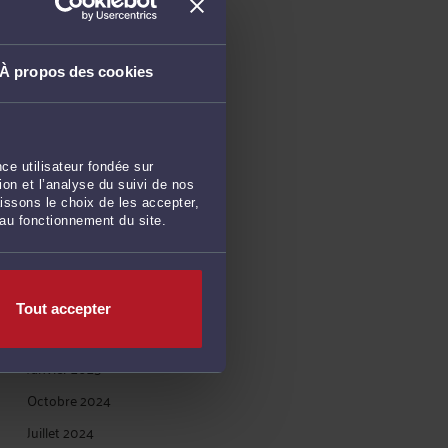
ARCHIVES
À propos des cookies
Juillet 2026
Juin 2026
Mai 2026
ce utilisateur fondée sur
Avril 2026
on et l’analyse du suivi de nos
Mars 2026
issons le choix de les accepter,
 au fonctionnement du site.
Février 2026
Janvier 2026
Mars 2025
Tout accepter
Février 2025
Janvier 2025
Octobre 2024
Juillet 2024