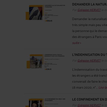
DEMANDER LA NATURA
Par
Grégoire HERVET
le 0
Demander la naturalisat
très simple mais peu vit
la personne qui le dema
des étrangers à Paris v
suite >
L’INDEMNISATION DU 
Par
Grégoire HERVET
le 0
L’indemnisation du travai
les étrangers a été tranc
convenait de faire le choi
18 mars 2020, n° ...
Lire la
LE CONFINEMENT EN 
Par
Grégoire HERVET
le 0