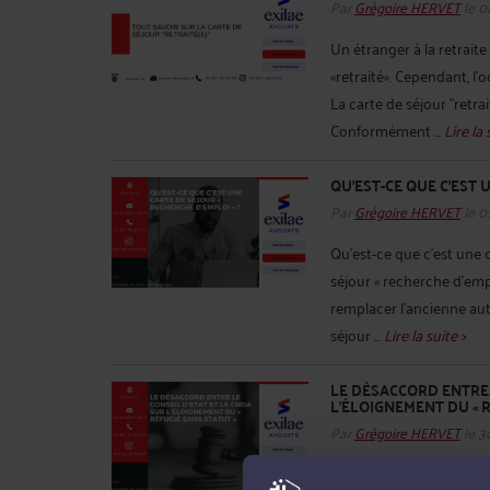
Par
Grégoire HERVET
le 0
Un étranger à la retraite
«retraité». Cependant, l’
La carte de séjour "retrai
Conformément ...
Lire la 
QU’EST-CE QUE C’EST 
Par
Grégoire HERVET
le 0
Qu’est-ce que c’est une c
séjour « recherche d’emp
remplacer l’ancienne autor
séjour ...
Lire la suite >
LE DÉSACCORD ENTRE 
L’ÉLOIGNEMENT DU « 
Par
Grégoire HERVET
le 3
Le nouvel article L.511-