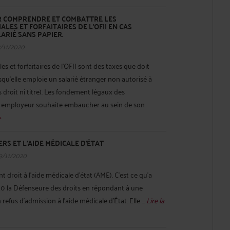
UR COMPRENDRE ET COMBATTRE LES
LES ET FORFAITAIRES DE L'OFII EN CAS
ARIÉ SANS PAPIER.
2/11/2020
es et forfaitaires de l'OFII sont des taxes que doit
squ'elle emploie un salarié étranger non autorisé à
ns droit ni titre). Les fondement légaux des
n employeur souhaite embaucher au sein de son
>
RS ET L'AIDE MÉDICALE D'ÉTAT
9/11/2020
 droit à l’aide médicale d’état (AME). C’est ce qu’a
20 la Défenseure des droits en répondant à une
refus d’admission à l’aide médicale d’État. Elle ...
Lire la