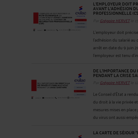
L’EMPLOYEUR DOIT PR
AVANT L’ADHÉSION D
PROFESSIONNELLE (CS
Par
Grégoire HERVET
le 1
L’employeur doit précis
l’adhésion du salarié au
arrêt en date du 9 juin 
l’employeur est tenu d’inf
DE L’IMPORTANCE DU D
PENDANT LA CRISE SA
Par
Grégoire HERVET
le 1
Le Conseil d’État a rend
du droit à la vie privée e
mesures mises en place
du virus ont aussi empêché
LA CARTE DE SÉJOUR "