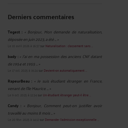
Derniers commentaires
Tegest :
« Bonjour, Mon demande de naturalisation,
déposée en juin 2023, a été ... »
Le 10 avril 2026 à 16:37
sur
Naturalisation : classement sans ...
bady :
« J'ai en ma possession des anciens CNF datant
de 1954 et 1955 ... »
Le 17 oct. 2025 à 16:24
sur
Devient-on automatiquement ...
RapeurBeau :
« Je suis étudiant étranger en France,
venant de l'île Maurice. ... »
Le 9 oct. 2025 à 12:34
sur
Un étudiant étranger peut-il être ...
Candy :
« Bonjour, Comment peut-on justifier avoir
travaillé au moins 8 mois ... »
Le 20 févr. 2025 à 14:12
sur
Demander l’admission exceptionnelle ...