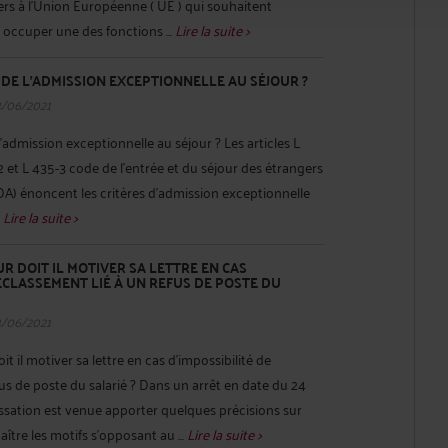
iers à l’Union Européenne ( UE ) qui souhaitent
 occuper une des fonctions ...
Lire la suite >
DE L’ADMISSION EXCEPTIONNELLE AU SÉJOUR ?
4/06/2021
admission exceptionnelle au séjour ? Les articles L
2 et L 435-3 code de l’entrée et du séjour des étrangers
EDA) énoncent les critères d’admission exceptionnelle
.
Lire la suite >
 DOIT IL MOTIVER SA LETTRE EN CAS
RECLASSEMENT LIÉ À UN REFUS DE POSTE DU
4/06/2021
 il motiver sa lettre en cas d’impossibilité de
fus de poste du salarié ? Dans un arrêt en date du 24
ssation est venue apporter quelques précisions sur
aître les motifs s’opposant au ...
Lire la suite >