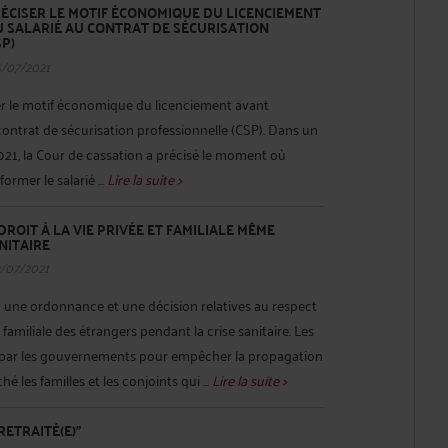
ÉCISER LE MOTIF ÉCONOMIQUE DU LICENCIEMENT
U SALARIÉ AU CONTRAT DE SÉCURISATION
P)
5/07/2021
er le motif économique du licenciement avant
 contrat de sécurisation professionnelle (CSP). Dans un
2021, la Cour de cassation a précisé le moment où
ormer le salarié ...
Lire la suite >
ROIT À LA VIE PRIVÉE ET FAMILIALE MÊME
NITAIRE
2/07/2021
u une ordonnance et une décision relatives au respect
t familiale des étrangers pendant la crise sanitaire. Les
 par les gouvernements pour empêcher la propagation
 les familles et les conjoints qui ...
Lire la suite >
RETRAITÉ(E)"