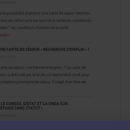
8/07/2021
 a la possibilité d’obtenir une carte de séjour mention
octroi de cette carte est soumis à certaines conditions.
té(e)" : les conditions d'octroi de la carte
suite >
UNE CARTE DE SÉJOUR « RECHERCHE D’EMPLOI » ?
5/07/2021
arte de séjour « recherche d’emploi » ? La carte de
loi » a été créé par la loi du 10 septembre 2018 pour
isation provisoire de séjour. Il s’agit d’un titre de
LE CONSEIL D’ETAT ET LA CNDA SUR
RÉFUGIÉ SANS STATUT »
0/06/2021
7 du Ceseda permet de retirer à un étranger son statut