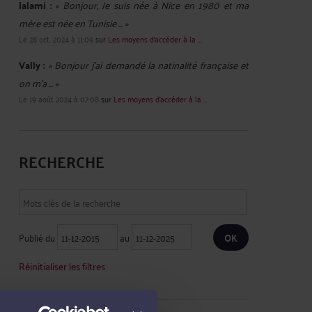
Ialami :
« Bonjour, Je suis née à Nice en 1980 et ma
mère est née en Tunisie ... »
Le 28 oct. 2024 à 11:09
sur
Les moyens d'accéder à la ...
Vally :
« Bonjour j'ai demandé la natinalité française et
on m'a ... »
Le 19 août 2024 à 07:08
sur
Les moyens d'accéder à la ...
RECHERCHE
Publié du
au
Réinitialiser les filtres