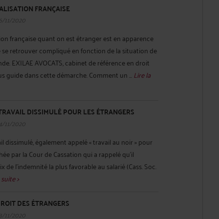
LISATION FRANÇAISE
6/11/2020
ion française quant on est étranger est en apparence
e se retrouver compliqué en fonction de la situation de
nde. EXILAE AVOCATS, cabinet de référence en droit
ous guide dans cette démarche. Comment un ...
Lire la
TRAVAIL DISSIMULÉ POUR LES ÉTRANGERS
4/11/2020
l dissimulé, également appelé « travail au noir » pour
hée par la Cour de Cassation qui a rappelé qu’il
x de l’indemnité la plus favorable au salarié (Cass. Soc.
 suite >
DROIT DES ÉTRANGERS
3/11/2020