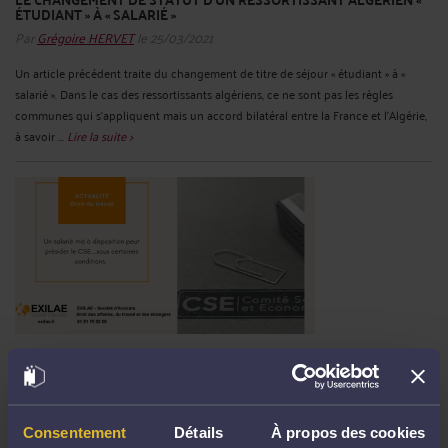
ÉTUDIANT » À « SALARIÉ »
Par
Grégoire HERVET
le 25/03/2021
Un article précédent traite du changement de titre de séjour « étudiant » à «
salarié ». Dans le cas des ressortissants algériens, ce ne sont pas les règles
communes qui s’appliquent mais un accord bilatéral entre la France et l’Algérie,
à savoir ...
Lire la suite >
UN SALARIÉ MIS À DISPOSITION PEUT PRÉSIDER LE CSE
Par
Grégoire HERVET
le 24/03/2021
Un salarié mis à disposition peut présider le Comité d’entreprise, et analogie, le
Consentement
Détails
À propos des cookies
CSE Dans une décision en date du 25 novembre 2020 n° 19-18.681, la Cour de