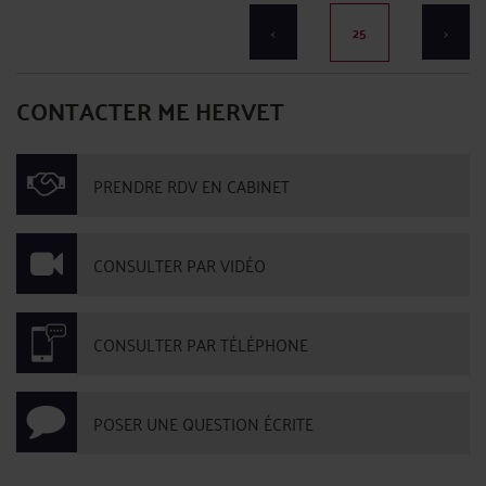
LES CRAINTES D’UN DEMANDEUR D’ASILE POSSÉDANT
PLUSIEURS NATIONALITÉS SONT EXAMINÉES AU REGARD DE
TOUS SES ETATS DE RATTACHEMENT
Par
Grégoire HERVET
le 13/05/2020
Dans une décision en date du 4 octobre 2019, la Cour Nationale du Droit d’Asile
aboutit à la conclusion que l’acquisition de la nationalité en raison des
investissements réalisés sur le territoire d’un Etat, permettait au demandeur de
jouir d’une protection étatique de même nature que celle ...
Lire la suite >