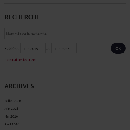
DISPOSITIF DE DOUBLE DEMANDE « ASILE-SÉJOUR » : QUELLES
CONSÉQUENCES POUR LES DEMANDEURS D’ASILE ?
Par
Grégoire HERVET
le 11/05/2020
Depuis le 1er mars 2019 est entrée pleinement en vigueur la loi « asile et
immigration » du 10 septembre 2018 qui vient substantiellement remodeler la
procédure en matière d’asile. Parmi les mesures phares ayant fait leur apparition
dans le CESEDA, figure, à l’article L.311-6 du CESEDA, le dispositif de ...
Lire la suite
>