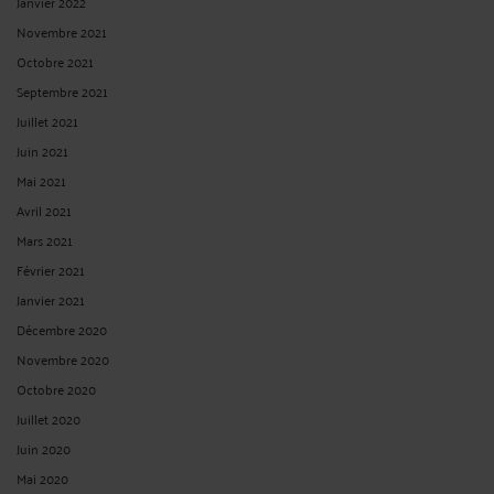
décembre 2000 dispose que : « Tout travailleur a droit à des conditions de
travail qui respectent sa santé, sa sécurité et sa dignité. » De plus l’article L1121-1
du Code du Travail dispose que : « ...
Lire la suite >
A QUELLES CONDITIONS UN DEMANDEUR D’ASILE PEUT-IL
TRAVAILLER EN FRANCE ?
Par
Grégoire HERVET
le 05/05/2020
Durant l’examen de sa demande d’asile, le demandeur bénéficie d’une aide
financière versée par l’État, appelée l’aide pour demandeur d’asile (l’ADA). Le
montant journalier de l’ADA est de 6,80 euros pour une personne seule et 17
euros pour une famille de 4 personnes. ...
Lire la suite >