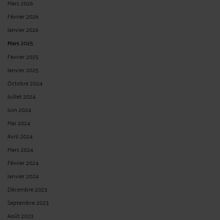
LICENCIEMENT DISCIPLINAIRE : LE REFUS D'EFFECTUER UNE
TÂCHE NE CORRESPONDANT PAS À SA QUALIFICATION N'EST PAS
CONSTITUTIF D’UNE FAUTE
Par
Grégoire HERVET
le 08/05/2020
Si un salarié peut être licencié pour un motif personnel et plus spécifiquement
pour un motif disciplinaire comme une faute simple, grave ou lourde, ledit
licenciement doit respecter un ensemble de modalités et règles procédurales.
Tout d’abord, il convient de distinguer la faute simple, la faute grave et la ...
Lire
la suite >
CHANGER D’EMPLOYEUR AVEC LE TITRE DE SÉJOUR « SALARIÉ »