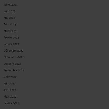
Par
Grégoire HERVET
le 07/05/2020 - 12 commentaires
Le titre de séjour « salarié » est délivré à l’étranger souhaitant exercer en France
une activité professionnelle salariée. Sa particularité est qu’il est délivré
seulement dans les cas où la personne peut se prévaloir d’un CDI ou d’une ...
Lire
la suite >
S'ADRESSER SANS RESPECT À SON SALARIÉ JUSTIFIE LA
DEMANDE DE RÉSILIATION JUDICIAIRE DU CONTRAT DE TRAVAIL
DE CE DERNIER
Par
Grégoire HERVET
le 06/05/2020
L’article 31 de la Charte des droits fondamentaux de l’Union européenne du 7