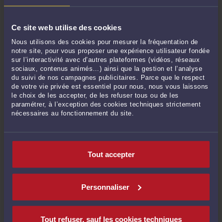
cassation a jugé que l’employeur avait la faculté de déléguer ce rôle qui lui
appartient à toute personne, et en ...
Lire la suite >
Ce site web utilise des cookies
Nous utilisons des cookies pour mesurer la fréquentation de
notre site, pour vous proposer une expérience utilisateur fondée
sur l’interactivité avec d’autres plateformes (vidéos, réseaux
sociaux, contenus animés…) ainsi que la gestion et l’analyse
du suivi de nos campagnes publicitaires. Parce que le respect
de votre vie privée est essentiel pour nous, nous vous laissons
le choix de les accepter, de les refuser tous ou de les
paramétrer, à l’exception des cookies techniques strictement
nécessaires au fonctionnement du site.
L'IMPORTANCE DE LA CONSULTATION DU CSE EN CAS DE
LICENCIEMENT POUR INAPTITUDE
Tout accepter
Par
Grégoire HERVET
le 22/03/2021
L'importance de la consultation du CSE en cas de licenciement pour inaptitude.
Personnaliser
Parce qu’à défaut, le licenciement est sans cause réelle et sérieuse, ainsi qu’en a
décidé la Cour de cassation, dans 3 arrêts en date du 30 septembre 2020 n° 19-
11.974, 19-16.488 et 19-13.122, jugeant que la ...
Lire la suite >
Tout refuser, sauf les cookies techniques