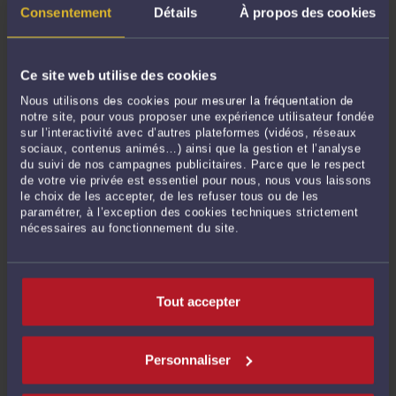
INFORMER LE CSE ?
Consentement
Détails
À propos des cookies
Par
Grégoire HERVET
le 22/06/2026
Lorsqu’une entreprise fait appel à des intérimaires, une question revient souvent
: qui doit gérer concrètement la prévention des risques professionnels ?
Ce site web utilise des cookies
L’entreprise de travail temporaire, parce qu’elle est l’employeur juridique ? Ou
Nous utilisons des cookies pour mesurer la fréquentation de
l’entreprise utilisatrice, parce que c’est elle qui ...
Lire la suite >
notre site, pour vous proposer une expérience utilisateur fondée
sur l’interactivité avec d’autres plateformes (vidéos, réseaux
sociaux, contenus animés…) ainsi que la gestion et l’analyse
du suivi de nos campagnes publicitaires. Parce que le respect
de votre vie privée est essentiel pour nous, nous vous laissons
le choix de les accepter, de les refuser tous ou de les
paramétrer, à l’exception des cookies techniques strictement
nécessaires au fonctionnement du site.
Tout accepter
REFUS ILLÉGAL DE TITRE DE SÉJOUR : PEUT-ON ÊTRE INDEMNISÉ
POUR LES SALAIRES PERDUS ?
Personnaliser
Par
Grégoire HERVET
le 08/06/2026