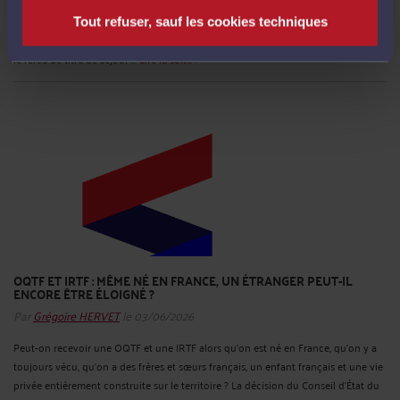
Lorsqu’une préfecture refuse illégalement un titre de séjour, les conséquences
peuvent être très lourdes : impossibilité de travailler, perte de revenus, précarité
Tout refuser, sauf les cookies techniques
administrative, stress, difficultés familiales. Mais une question revient souvent : si
le refus de titre de séjour ...
Lire la suite >
OQTF ET IRTF : MÊME NÉ EN FRANCE, UN ÉTRANGER PEUT-IL
ENCORE ÊTRE ÉLOIGNÉ ?
Par
Grégoire HERVET
le 03/06/2026
Peut-on recevoir une OQTF et une IRTF alors qu’on est né en France, qu’on y a
toujours vécu, qu’on a des frères et sœurs français, un enfant français et une vie
privée entièrement construite sur le territoire ? La décision du Conseil d’État du