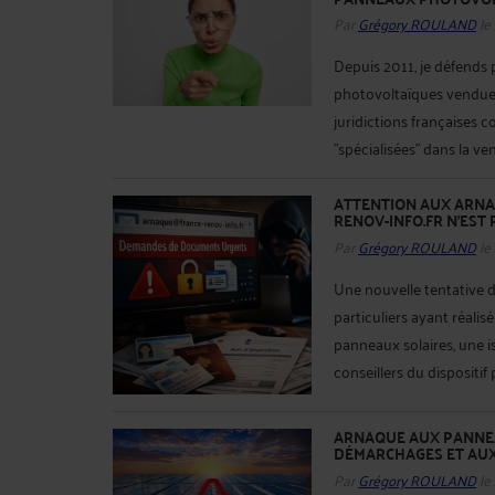
Par
Grégory ROULAND
le
Depuis 2011, je défends 
photovoltaïques vendues 
juridictions françaises 
"spécialisées" dans la v
ATTENTION AUX ARNA
RENOV-INFO.FR N’EST 
Par
Grégory ROULAND
le
Une nouvelle tentative d
particuliers ayant réali
panneaux solaires, une is
conseillers du dispositif 
ARNAQUE AUX PANNEA
DÉMARCHAGES ET AUX
Par
Grégory ROULAND
le