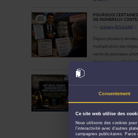
POURQUOI CERTAINES
DE NOMBREUX CONTEN
Par
Grégory ROULAND
le
Depuis plusieurs années,
multiplication des litige
vente de panneaux photo
thermiques ou d'autres t
CAP SOLEIL ENERGIE 
CONDAMNÉE À PLUS DE
Par
Grégory ROULAND
le
Consentement
Le contentieux des pan
développement majeur. P
Ce site web utilise des cook
le 9 juillet 2026 par le 
des sociétés CAP SOLE
Nous utilisons des cookies pour 
l’interactivité avec d’autres pl
CLIM (devenue FUTUR HO
campagnes publicitaires. Parce q