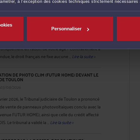
ramétrer, à l’exception des cookies techniques strictement nécessaires
T À LA CONSOMMATION : EXISTE-T-IL UN ÂGE
TER ?
 04/08/2026
ookies
Personnaliser
raite ou vous êtes déjà retraité et vous souhaitez
ier ? Une question revient fréquemment : une banque
t uniquement en raison de votre âge ? Contrairement à
ue, le droit français ne fixe aucune ...
Lire la suite >
ION DE PHOTO CLIM (FUTUR HOME) DEVANT LE
 DE TOULON
 03/08/2026
rier 2026, le Tribunal judiciaire de Toulon a prononcé
t de vente de panneaux photovoltaïques conclu avec la
enue FUTUR HOME), ainsi que celle du crédit affecté
. Le tribunal a validé la ...
Lire la suite >