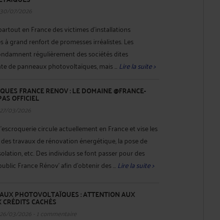
 30/07/2026
partout en France des victimes d'installations
à grand renfort de promesses irréalistes. Les
condamnent régulièrement des sociétés dites
ente de panneaux photovoltaïques, mais ...
Lire la suite >
QUES FRANCE RENOV : LE DOMAINE @FRANCE-
PAS OFFICIEL
 27/03/2026
’escroquerie circule actuellement en France et vise les
sé des travaux de rénovation énergétique, la pose de
olation, etc. Des individus se font passer pour des
public France Rénov’ afin d’obtenir des ...
Lire la suite >
UX PHOTOVOLTAÏQUES : ATTENTION AUX
 CRÉDITS CACHÉS
 26/03/2026 - 1 commentaire