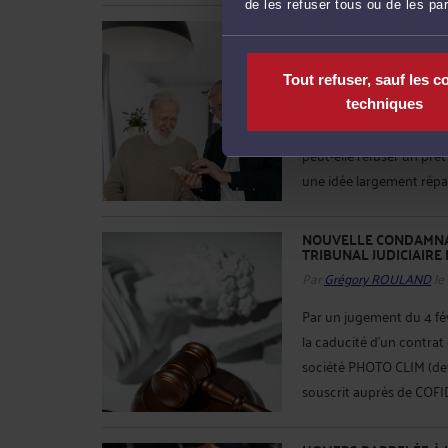
de les refuser tous ou de les pa
CRÉDITS IMMOBILIER E
LIMITE POUR EMPRUN
Par
Grégory ROULAND
le
Tout refuser, sauf les c
Vous approchez de la ret
techniques
acheter un bien immobil
peut-elle refuser un prê
une idée largement répand
NOUVELLE CONDAMNAT
TRIBUNAL JUDICIAIRE
Par
Grégory ROULAND
le
Par un jugement du 4 fév
la caducité d'un contra
société PHOTO CLIM (dev
souscrit auprès de COFIDIS