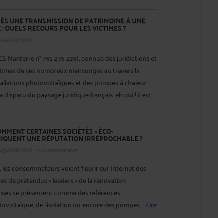
ÈS UNE TRANSMISSION DE PATRIMOINE À UNE
 : QUELS RECOURS POUR LES VICTIMES ?
 06/08/2026
 Nanterre n° 791 235 229), connue des juridictions et
times de ses nombreux mensonges au travers la
tallations photovoltaïques et des pompes à chaleur
 disparu du paysage juridique français. eh oui ! il est ...
MMENT CERTAINES SOCIÉTÉS « ÉCO-
RIQUENT UNE RÉPUTATION IRRÉPROCHABLE ?
 05/08/2026 - 1 commentaire
 les consommateurs voient fleurir sur Internet des
tes de prétendus « leaders » de la rénovation
rises se présentent comme des références
voltaïque, de l'isolation ou encore des pompes ...
Lire