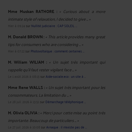
Mme Muskan RATHORE :
« Curious about a more
intimate style of relaxation, I decided to give ... »
Hier à 09:24
sur
Nullité judiciaire : CAP SOLEIL ...
M. Donald BROWN :
« This article provides many great
tips for consumers who are considering ... »
Hier à 07:22
sur
Photovoltaïque : comment certaines ...
M. Wiliam WILIAM :
« Un sujet très important qui
rappelle qu’il faut rester vigilant face ... »
Le 1 août 2026 à 08:13
sur
Aide-sociale.eco : un site à ...
Mme Rene WALLS :
« Un sujet très important pour les
consommateurs. La limitation du ... »
Le 28 juil. 2026 à 13:51
sur
Démarchage téléphonique ...
M. Olivia OLIVIA :
« Merci pour cette mise au point très
importante. Beaucoup de particuliers ... »
Le 27 juil. 2026 à 10:08
sur
Arnaque : il n'existe pas de ...