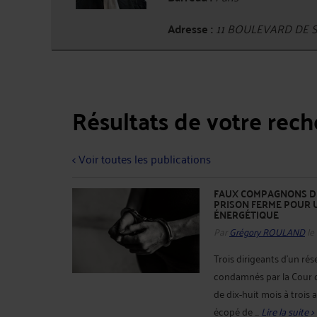
Adresse :
11 BOULEVARD DE S
Résultats de votre rec
< Voir toutes les publications
FAUX COMPAGNONS DU
PRISON FERME POUR 
ÉNERGÉTIQUE
Par
Grégory ROULAND
le
Trois dirigeants d'un ré
condamnés par la Cour d'
de dix-huit mois à trois 
écopé de ...
Lire la suite >