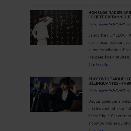
HOMELOG RADIÉE APR
SOCIÉTÉ BRITANNIQUE
Par
Grégory ROULAND
le
La société HOMELOG (RCS
des consommateurs, vic
commercialisation d'ins
(censées être gratuites), a
Lire la suite >
PHOTOVOLTAÏQUE : CO
DÉLINQUANTES » FAB
Par
Grégory ROULAND
le
Depuis quelques années,
articles vantant les méri
énergétique. Ces entrep
incontournables du photo
la suite >