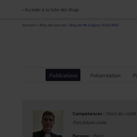
<
Accéder à la liste des blogs
Avocat.fr
>
Blog des avocats
>
Blog de Me Grégory ROULAND
Publications
Présentation
P
Compétences :
Droit du crédit
Procédure civile
Barreau :
Paris