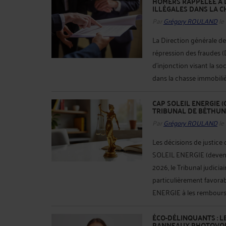
HOMERS RAPPELÉE À L
ILLÉGALES DANS LA C
Par
Grégory ROULAND
le
La Direction générale de
répression des fraudes 
d'injonction visant la s
dans la chasse immobiliè
CAP SOLEIL ENERGIE 
TRIBUNAL DE BÉTHUN
Par
Grégory ROULAND
le
Les décisions de justice
SOLEIL ENERGIE (devenu
2026, le Tribunal judic
particulièrement favo
ENERGIE à les rembourser
ÉCO-DÉLINQUANTS : 
PANNEAUX PHOTOVO