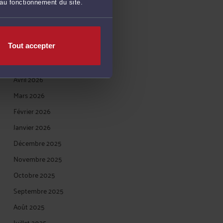
 au fonctionnement du site.
Août 2026
Juillet 2026
Juin 2026
Tout accepter
Mai 2026
Avril 2026
Mars 2026
Février 2026
Janvier 2026
Décembre 2025
Novembre 2025
Octobre 2025
Septembre 2025
Août 2025
Juillet 2025