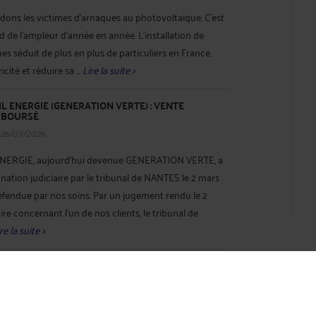
dons les victimes d'arnaques au photovoltaïque. C'est
de l'ampleur d'année en année. L’installation de
 séduit de plus en plus de particuliers en France.
cité et réduire sa ...
Lire la suite >
IL ENERGIE (GENERATION VERTE) : VENTE
MBOURSÉ
 26/03/2026
ENERGIE, aujourd’hui devenue GENERATION VERTE, a
mnation judiciaire par le tribunal de NANTES le 2 mars
éfendue par nos soins. Par un jugement rendu le 2
re concernant l’un de nos clients, le tribunal de
re la suite >
TOVOLTAÏQUES : ECO-HABITAT.ENR ET SOFINCO
AUSSES SIGNATURES
 25/03/2026