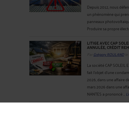
Depuis 2012, nous défen
un phénomène qui prend 
panneaux photovoltaïques
Produire sa propre électri
LITIGE AVEC CAP SOLE
ANNULÉE, CRÉDIT RE
Par
Grégory ROULAND
le
La société CAP SOLEIL 
fait l'objet d'une conda
2026, dans une affaire d
mars 2026 dans une affai
NANTES a prononcé ...
Li
LITIGE PANNEAUX PHO
CONDAMNÉES POUR F
Par
Grégory ROULAND
le