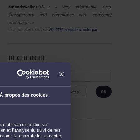
amandawalker178 :
« Very informative read.
Transparency and compliance with consumer
protection ... »
Le 23 juil. 2026 à 12:09
sur
VOLOTEA rappelée à l’ordre par ...
RECHERCHE
Publié du
au
À propos des cookies
Réinitialiser les filtres
ce utilisateur fondée sur
ARCHIVES
on et l’analyse du suivi de nos
issons le choix de les accepter,