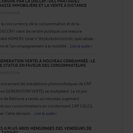
'ORDRE PAR LA DGCCRF : DES PRATIQUES
HASSE IMMOBILIÈRE ET LA VENTE À DISTANCE
 03/08/2026
 la concurrence, de la consommation et de la
(DGCCRF) vient de rendre publique une mesure
ociété HOMERS (siret n° 89362818000018), spécialisée
re et l'accompagnement à la mobilité ...
Lire la suite >
(GENERATION VERTE) À NOUVEAU CONDAMNÉE : LE
E STATUE EN FAVEUR DES CONSOMMATEURS
 30/07/2026
 concernant les installations photovoltaïques de CAP
e GENERATION VERTE) se multiplient. Le 18 juin
iaire de Béthune a rendu un nouveau jugement
rable aux consommateurs en condamnant CAP SOLEIL
. Cette décision ...
Lire la suite >
LES 8 PLUS GROS MENSONGES DES VENDEURS DE
LTAÏQUES