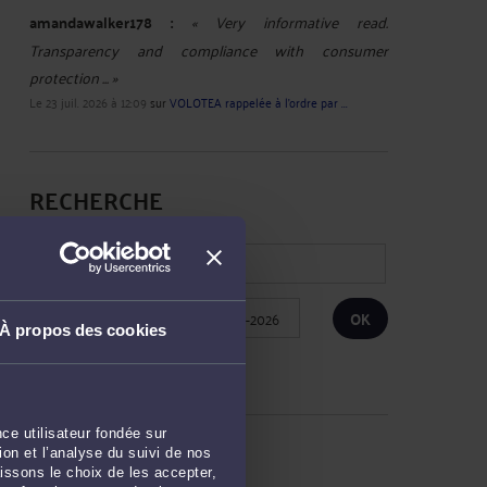
amandawalker178 :
« Very informative read.
Transparency and compliance with consumer
protection ... »
Le 23 juil. 2026 à 12:09
sur
VOLOTEA rappelée à l’ordre par ...
RECHERCHE
Publié du
au
À propos des cookies
Réinitialiser les filtres
ce utilisateur fondée sur
ARCHIVES
on et l’analyse du suivi de nos
issons le choix de les accepter,