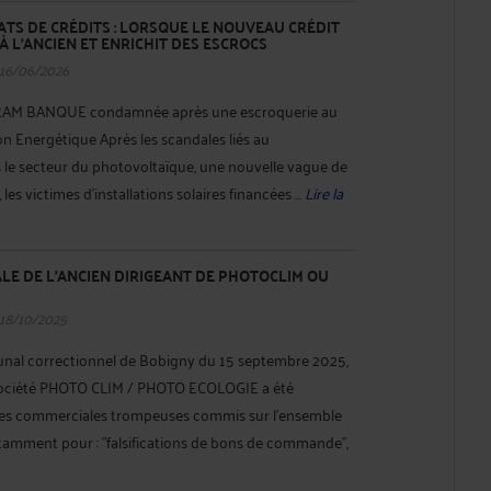
TS DE CRÉDITS : LORSQUE LE NOUVEAU CRÉDIT
À L'ANCIEN ET ENRICHIT DES ESCROCS
 16/06/2026
OCRAM BANQUE condamnée après une escroquerie au
ion Energétique Après les scandales liés au
le secteur du photovoltaïque, une nouvelle vague de
 les victimes d'installations solaires financées ...
Lire la
E DE L'ANCIEN DIRIGEANT DE PHOTOCLIM OU
 18/10/2025
unal correctionnel de Bobigny du 15 septembre 2025,
a société PHOTO CLIM / PHOTO ECOLOGIE a été
es commerciales trompeuses commis sur l’ensemble
notamment pour : "falsifications de bons de commande",