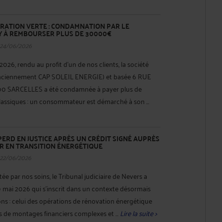
RATION VERTE : CONDAMNATION PAR LE
Y À REMBOURSER PLUS DE 30000€
 24/06/2026
026, rendu au profit d'un de nos clients, la société
iennement CAP SOLEIL ENERGIE) et basée 6 RUE
0 SARCELLES a été condamnée à payer plus de
lassiques : un consommateur est démarché à son ...
RD EN JUSTICE APRÈS UN CRÉDIT SIGNÉ AUPRÈS
R EN TRANSITION ÉNERGÉTIQUE
 22/06/2026
e par nos soins, le Tribunal judiciaire de Nevers a
 mai 2026 qui s'inscrit dans un contexte désormais
ons : celui des opérations de rénovation énergétique
es de montages financiers complexes et ...
Lire la suite >