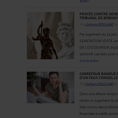
suite >
PROCÈS CONTRE GENE
TRIBUNAL DE BOBIGN
Par
Grégory ROULAND
le
Par jugement du 23 juin 2
GENERATION VERTE (anc
DE L'ESCOUVRIER, 9520
30000€. Les faits sont c
Lire la suite >
CARREFOUR BANQUE PE
D'UN FAUX CONSEILLE
Par
Grégory ROULAND
le
Dans une affaire remporté
rendu un jugement le 20
bien connu des juridicti
financées à crédit, suivi