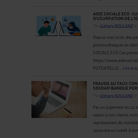
AIDE SOCIALE ECO : 
D'USURPATION DE L’I
Par
Grégory ROULAND
le
Depuis mai 2026, des pe
photovoltaïques en décla
SOCIALE ECO Ces personne
https://www.aide-soci
POTENTIELLE ...
Lire la su
FRAUDE AU FAUX CONS
SOCRAM BANQUE PERD
Par
Grégory ROULAND
le
Par un jugement du 22 m
raison à nos clients, vic
représentant du ministère
souscrire un crédit à son p