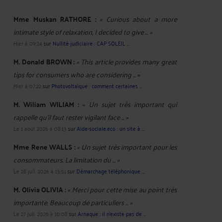
Mme Muskan RATHORE :
« Curious about a more
intimate style of relaxation, I decided to give ... »
Hier à 09:24
sur
Nullité judiciaire : CAP SOLEIL ...
M. Donald BROWN :
« This article provides many great
tips for consumers who are considering ... »
Hier à 07:22
sur
Photovoltaïque : comment certaines ...
M. Wiliam WILIAM :
« Un sujet très important qui
rappelle qu’il faut rester vigilant face ... »
Le 1 août 2026 à 08:13
sur
Aide-sociale.eco : un site à ...
Mme Rene WALLS :
« Un sujet très important pour les
consommateurs. La limitation du ... »
Le 28 juil. 2026 à 13:51
sur
Démarchage téléphonique ...
M. Olivia OLIVIA :
« Merci pour cette mise au point très
importante. Beaucoup de particuliers ... »
Le 27 juil. 2026 à 10:08
sur
Arnaque : il n'existe pas de ...