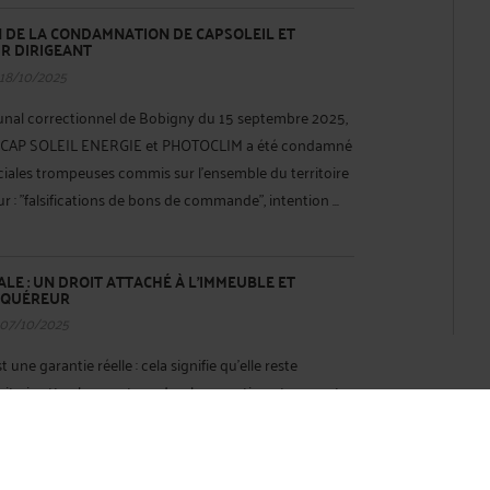
N DE LA CONDAMNATION DE CAPSOLEIL ET
R DIRIGEANT
 18/10/2025
unal correctionnel de Bobigny du 15 septembre 2025,
tés CAP SOLEIL ENERGIE et PHOTOCLIM a été condamné
ales trompeuses commis sur l’ensemble du territoire
 : "falsifications de bons de commande", intention ...
LE : UN DROIT ATTACHÉ À L’IMMEUBLE ET
ACQUÉREUR
 07/10/2025
une garantie réelle : cela signifie qu'elle reste
ait, si cette chose est vendue, la garantie se transmet
'un immeuble sous garantie décennale est vendu, ladite
x nouveaux acquéreurs. En conséquence, le ...
Lire la