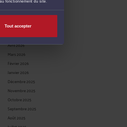
 au fonctionnement du site.
Août 2026
Juillet 2026
Juin 2026
Tout accepter
Mai 2026
Avril 2026
Mars 2026
Février 2026
Janvier 2026
Décembre 2025
Novembre 2025
Octobre 2025
Septembre 2025
Août 2025
Juillet 2025