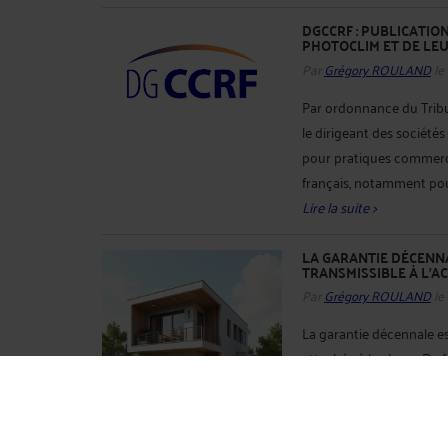
DGCCRF : PUBLICATIO
PHOTOCLIM ET DE LEU
Par
Grégory ROULAND
le
Par ordonnance du Trib
le dirigeant des socié
pour pratiques commerci
français, notamment pour
Lire la suite >
LA GARANTIE DÉCENNA
TRANSMISSIBLE À L’
Par
Grégory ROULAND
le
La garantie décennale est 
attachée à la chose. De f
avec elle. Ainsi, lorsqu
garantie se transmet au
suite >