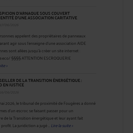
SUSPICION D’ARNAQUE SOUS COUVERT
DENTITÉ D’UNE ASSOCIATION CARITATIVE
 17/06/2026
rsonnes appelent des propriétaires de panneaux
rant agir sous l'enseigne d'une association AIDE
s sont allées jusqu'à créer un site internet :
ale.eco/ §§§§ ATTENTION ESCROQUERIE
ite >
EILLER DE LA TRANSITION ÉNERGÉTIQUE :
 EN JUSTICE
 16/06/2026
ai 2026, le tribunal de proximité de Fougères a donné
times d'un escroc se faisant passer pour un
 de la Transition énergétique et leur ayant fait
rofit. La juridiction a jugé ...
Lire la suite >