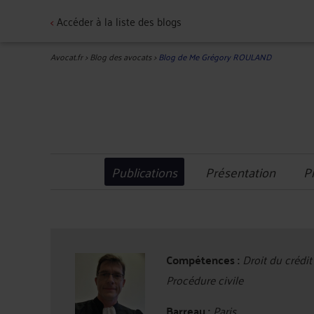
<
Accéder à la liste des blogs
Avocat.fr
>
Blog des avocats
>
Blog de Me Grégory ROULAND
Publications
Présentation
P
Compétences :
Droit du crédit
Procédure civile
Barreau :
Paris