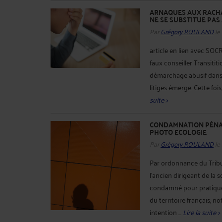
ARNAQUES AUX RACHA
NE SE SUBSTITUE PAS 
Par
Grégory ROULAND
le
article en lien avec S
faux conseiller Transitit
démarchage abusif dans 
litiges émerge. Cette fois,
suite >
CONDAMNATION PÉNAL
PHOTO ECOLOGIE
Par
Grégory ROULAND
le
Par ordonnance du Trib
l'ancien dirigeant de l
condamné pour pratiqu
du territoire français, 
intention ...
Lire la suite >