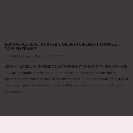
1ER MAI – LE SEUL JOUR FERIE OBLIGATOIREMENT CHOME ET
PAYE EN FRANCE
Par
Isabelle OLLIVIER
le 07/05/2026
1ER MAI – LE SEUL JOUR FERIE OBLIGATOIREMENT CHOME ET PAYE EN FRANCE
Plus qu’un simple jour de repos, le 1er mai est un symbole fort des luttes
sociales et des droits des travailleurs. Inscrit dans le Code du travail (art. L3133-4),
il est le seul jour férié dont le chômage et la rémunération sont obligatoires, ...
Lire la suite >