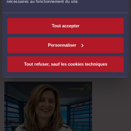
nécessaires au fonctionnement du site.
Tout accepter
TRAVAIL EFFECTIF : LES TEMPS “PÉRIPHÉRIQUES” SONT
RAREMENT NEUTRES
Par
Isabelle OLLIVIER
le 02/07/2026
Personnaliser
Travail effectif : les temps “périphériques” sont rarement neutres En droit du
travail, est du travail effectif le temps pendant lequel le salarié est : à la
disposition de l’employeur se conforme à ses directives sans pouvoir vaquer à
Tout refuser, sauf les cookies techniques
ses occupations personnelles. En pratique, de nombreux ...
Lire la suite >