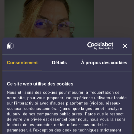
IDÉE REÇUE N°3 EN DROIT DU TRAVAIL « LE CDD EST MOINS
RISQUÉ POUR L’EMPLOYEUR QU’UN CDI. »
Par
Isabelle OLLIVIER
le 08/07/2026
Consentement
Détails
À propos des cookies
Idée reçue n°3 en droit du travail « Le CDD est moins risqué pour l’employeur
qu’un CDI. » Faux. En droit du travail, le contrat de base est le CDI. Le CDD est un
contrat dérogatoire, autorisé uniquement dans certains cas précis.
Ce site web utilise des cookies
Conséquences souvent ignorées : les ...
Lire la suite >
Nous utilisons des cookies pour mesurer la fréquentation de
notre site, pour vous proposer une expérience utilisateur fondée
sur l’interactivité avec d’autres plateformes (vidéos, réseaux
sociaux, contenus animés…) ainsi que la gestion et l’analyse
du suivi de nos campagnes publicitaires. Parce que le respect
de votre vie privée est essentiel pour nous, nous vous laissons
le choix de les accepter, de les refuser tous ou de les
paramétrer, à l’exception des cookies techniques strictement