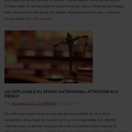
holiday cheer to last throughout the coming year, Merry Christmas and Happy
New Year that this will bring You Health, Happiness and Success ! I miei piu
Sinceri Auguri di ...
Lire la suite >
LOI APPLICABLE AU RÉGIME MATRIMONIAL: ATTENTION AUX
PIÈGES!
Par
Jacques-Louis COLOMBANI
le 13/12/2017
Un arrêt de principe rendu au visa des articles 6, alinéa 1er, et 11 de la
Convention de La Haye du 14 mars 1978 sur la loi applicable aux régimes
matrimoniaux, ensemble l’article 21 de cette Convention à été rendu le 13
décembre 2017. Les époux, mariés en Algerie avaient soumis leur régime ...
Lire la