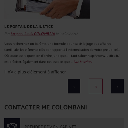
LE PORTAIL DE LA JUSTICE
Par
Jacques-Louis COLOMBANI
le 30/07/2017
Vous recherchez un barême, une formule pour saisir le juge aux affaires
famillliale, les éléments clés par rapport à l'indemnisation de votre préjudice?...
Où toute autre question d'ordre juridique... Il faut saluer http://www.justice.fr/ Il
est préciser, également dans cet espace, que ...
Lire la suite >
Il n'y a plus d'élément à afficher
<
3
>
CONTACTER ME COLOMBANI
PRENDRE RDV EN CABINET