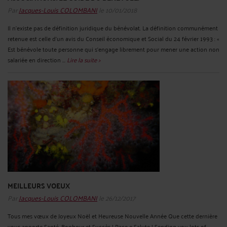
Par
Jacques-Louis COLOMBANI
le 10/01/2018
Il n’existe pas de définition juridique du bénévolat. La définition communément
retenue est celle d’un avis du Conseil économique et Social du 24 février 1993 : «
Est bénévole toute personne qui s’engage librement pour mener une action non
salariée en direction ...
Lire la suite >
MEILLEURS VOEUX
Par
Jacques-Louis COLOMBANI
le 26/12/2017
Tous mes vœux de Joyeux Noël et Heureuse Nouvelle Année Que cette dernière
vous apporte Santé, Bonheur et Succès ! Pace e Salute ! Sending you lots of