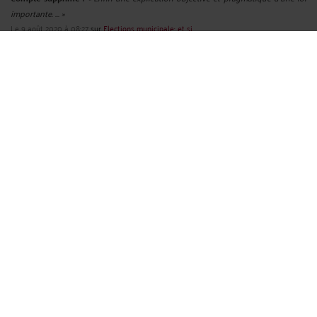
importante. ... »
Le 9 août 2020 à 08:27
sur
Elections municipale: et si ...
RECHERCHE
Publié du
au
Réinitialiser les filtres
ARCHIVES
Janvier 2023
Avril 2022