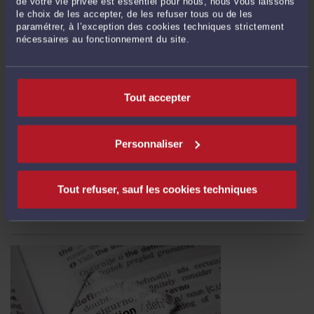
de votre vie privée est essentiel pour nous, nous vous laissons
le choix de les accepter, de les refuser tous ou de les
paramétrer, à l’exception des cookies techniques strictement
nécessaires au fonctionnement du site.
Tout accepter
CRISE MIGRATOIRE ET COUR NATIONALE DU DROIT D'ASILE
Par
Jacques-Louis COLOMBANI
le 18/10/2017
Personnaliser
C'est presque 30 millions de personnes qui sont sur les routes de l'Europe. Les
causes de cet exode sont diverses. Pour ceux qui choisissent de demander l'asile
en France, le parcours est complexe et la préparation du dossier peut faire la
Tout refuser, sauf les cookies techniques
différence. Visualiser la présentation jointe c'est également réfléchir ...
Lire la
suite >