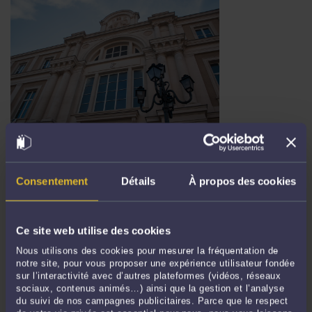
LA POTION « ÉTAT D’URGENCE PERMANENT» UN REMÈDE CONTRE
LA PROPAGANDE ?
Par
Jacques-Louis COLOMBANI
le 02/11/2017
Consentement
Détails
À propos des cookies
C’est avec fracas que le nouveau dispositif en forme de potion magique aux
effets permanents (sauf attaques de masse) est passé dans la presse : Le
président Emmanuel Macron a "pris les choses en mains", tremblez terroristes et
Ce site web utilise des cookies
autres « romains »: la nouvelle loi est entrée en vigueur et « nous ne sommes plus
Nous utilisons des cookies pour mesurer la fréquentation de
...
Lire la suite >
notre site, pour vous proposer une expérience utilisateur fondée
sur l’interactivité avec d’autres plateformes (vidéos, réseaux
sociaux, contenus animés…) ainsi que la gestion et l’analyse
du suivi de nos campagnes publicitaires. Parce que le respect