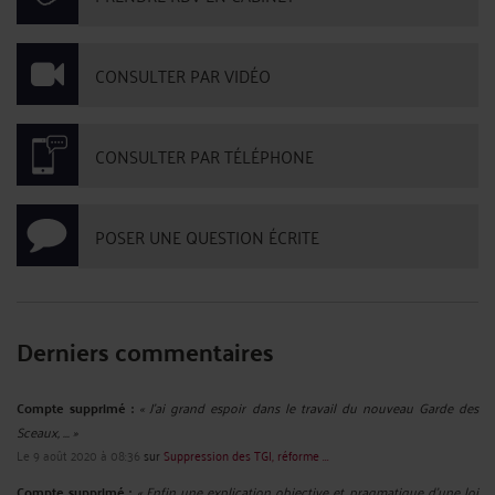
CONSULTER PAR VIDÉO
CONSULTER PAR TÉLÉPHONE
POSER UNE QUESTION ÉCRITE
Derniers commentaires
Compte supprimé :
« J'ai grand espoir dans le travail du nouveau Garde des
Sceaux, ... »
Le 9 août 2020 à 08:36
sur
Suppression des TGI, réforme ...
Compte supprimé :
« Enfin une explication objective et pragmatique d'une loi