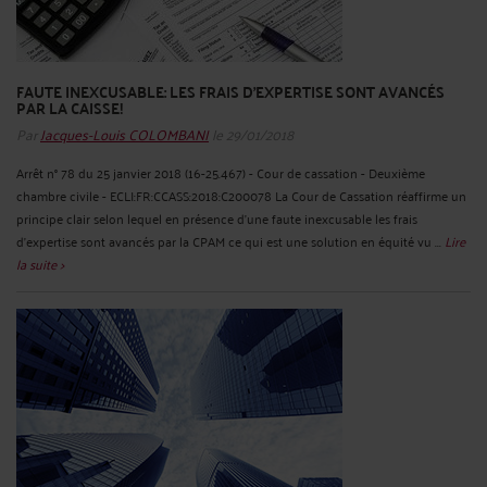
FAUTE INEXCUSABLE: LES FRAIS D'EXPERTISE SONT AVANCÉS
PAR LA CAISSE!
Par
Jacques-Louis COLOMBANI
le 29/01/2018
Arrêt n° 78 du 25 janvier 2018 (16-25.467) - Cour de cassation - Deuxième
chambre civile - ECLI:FR:CCASS:2018:C200078 La Cour de Cassation réaffirme un
principe clair selon lequel en présence d'une faute inexcusable les frais
d'expertise sont avancés par la CPAM ce qui est une solution en équité vu ...
Lire
la suite >