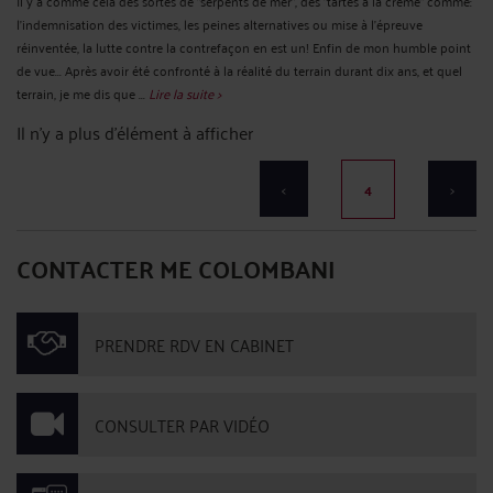
Il y a comme cela des sortes de "serpents de mer", des "tartes à la crème" comme:
l'indemnisation des victimes, les peines alternatives ou mise à l'épreuve
réinventée, la lutte contre la contrefaçon en est un! Enfin de mon humble point
de vue... Après avoir été confronté à la réalité du terrain durant dix ans, et quel
terrain, je me dis que ...
Lire la suite >
Il n'y a plus d'élément à afficher
<
4
>
CONTACTER ME COLOMBANI
PRENDRE RDV EN CABINET
CONSULTER PAR VIDÉO