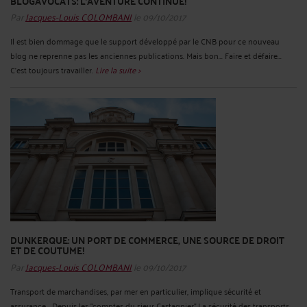
BLOGAVOCATS: L'AVENTURE CONTINUE!
Par
Jacques-Louis COLOMBANI
le 09/10/2017
Il est bien dommage que le support développé par le CNB pour ce nouveau
blog ne reprenne pas les anciennes publications. Mais bon... Faire et défaire...
C'est toujours travailler.
Lire la suite >
DUNKERQUE: UN PORT DE COMMERCE, UNE SOURCE DE DROIT
ET DE COUTUME!
Par
Jacques-Louis COLOMBANI
le 09/10/2017
Transport de marchandises, par mer en particulier, implique sécurité et
assurance... Depuis les "comptes du sieur Castagnier" La sécurité des transports