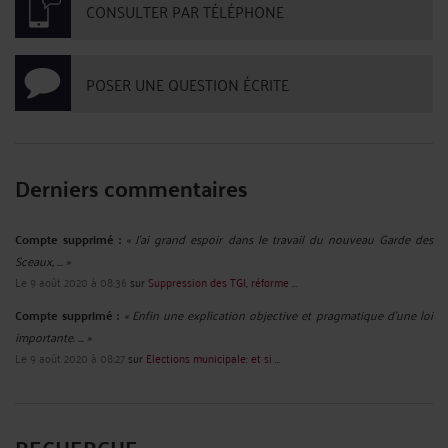
CONSULTER PAR TÉLÉPHONE
POSER UNE QUESTION ÉCRITE
Derniers commentaires
Compte supprimé :
« J'ai grand espoir dans le travail du nouveau Garde des
Sceaux, ... »
Le 9 août 2020 à 08:36
sur
Suppression des TGI, réforme ...
Compte supprimé :
« Enfin une explication objective et pragmatique d'une loi
importante. ... »
Le 9 août 2020 à 08:27
sur
Elections municipale: et si ...
RECHERCHE