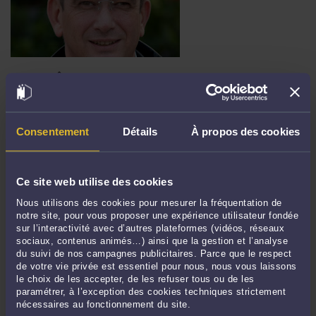
BONNES FÊTES
Par
Jacques-Louis COLOMBANI
Lire la suite >
Consentement
Détails
À propos des cookies
Ce site web utilise des cookies
Nous utilisons des cookies pour mesurer la fréquentation de
notre site, pour vous proposer une expérience utilisateur fondée
sur l’interactivité avec d’autres plateformes (vidéos, réseaux
sociaux, contenus animés…) ainsi que la gestion et l’analyse
du suivi de nos campagnes publicitaires. Parce que le respect
de votre vie privée est essentiel pour nous, nous vous laissons
le choix de les accepter, de les refuser tous ou de les
RENTRÉE AU TGI DE DUNKERQUE 29 SEPTEMBRE DERNIER, FAIRE
paramétrer, à l’exception des cookies techniques strictement
ET DÉFAIRE C'EST ENCORE TRAVAILLER!
nécessaires au fonctionnement du site.