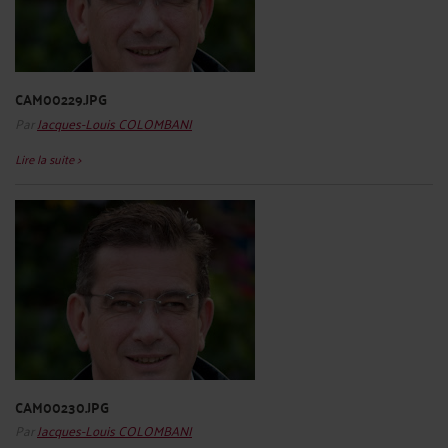
CAM00229.JPG
Par
Jacques-Louis COLOMBANI
Lire la suite >
CAM00230.JPG
Par
Jacques-Louis COLOMBANI