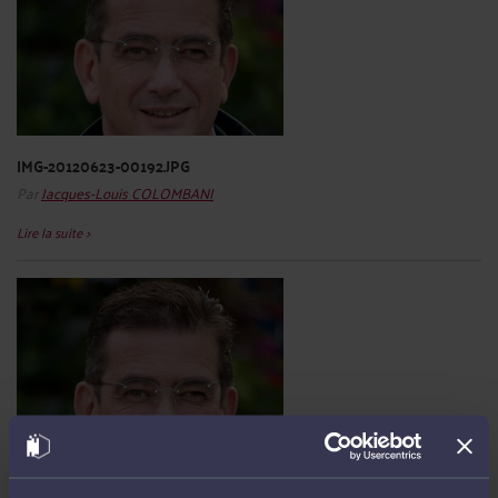
IMG-20120623-00192.JPG
Par
Jacques-Louis COLOMBANI
Lire la suite >