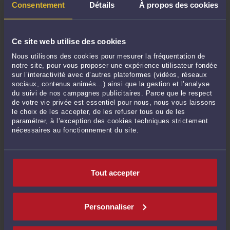
IMG-20120623-00180.JPG
Consentement
Détails
À propos des cookies
Par
Jacques-Louis COLOMBANI
Lire la suite >
Ce site web utilise des cookies
Nous utilisons des cookies pour mesurer la fréquentation de
notre site, pour vous proposer une expérience utilisateur fondée
sur l’interactivité avec d’autres plateformes (vidéos, réseaux
sociaux, contenus animés…) ainsi que la gestion et l’analyse
du suivi de nos campagnes publicitaires. Parce que le respect
de votre vie privée est essentiel pour nous, nous vous laissons
le choix de les accepter, de les refuser tous ou de les
paramétrer, à l’exception des cookies techniques strictement
nécessaires au fonctionnement du site.
IMG-20120623-00163.JPG
Par
Jacques-Louis COLOMBANI
Tout accepter
Lire la suite >
Personnaliser