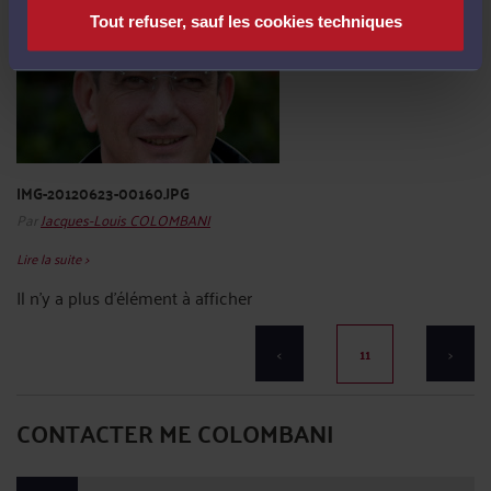
Tout refuser, sauf les cookies techniques
IMG-20120623-00160.JPG
Par
Jacques-Louis COLOMBANI
Lire la suite >
Il n'y a plus d'élément à afficher
<
11
>
CONTACTER ME COLOMBANI