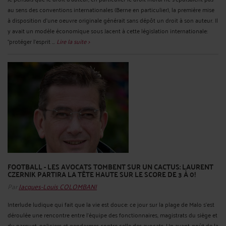
au sens des conventions internationales (Berne en particulier), la première mise
à disposition d'une oeuvre originale générait sans dépôt un droit à son auteur. Il
y avait un modèle économique sous Jacent à cette législation internationale:
"protéger l'esprit ...
Lire la suite >
FOOTBALL - LES AVOCATS TOMBENT SUR UN CACTUS: LAURENT
CZERNIK PARTIRA LA TÊTE HAUTE SUR LE SCORE DE 3 À 0!
Par
Jacques-Louis COLOMBANI
Interlude ludique qui fait que la vie est douce: ce jour sur la plage de Malo s'est
déroulée une rencontre entre l'équipe des fonctionnaires, magistrats du siège et
du parquet, policiers et gendarmes contre celle des avocats. Un avant-goût de la