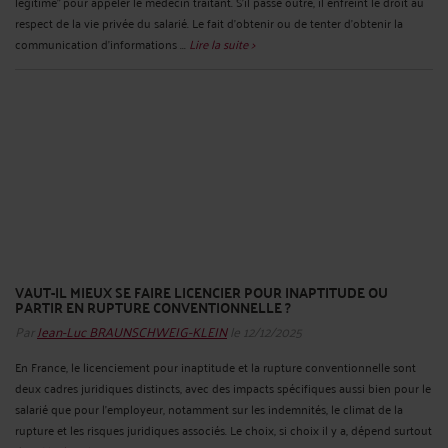
légitime" pour appeler le médecin traitant. S’il passe outre, il enfreint le droit au
respect de la vie privée du salarié. Le fait d'obtenir ou de tenter d'obtenir la
communication d'informations ...
Lire la suite >
VAUT-IL MIEUX SE FAIRE LICENCIER POUR INAPTITUDE OU
PARTIR EN RUPTURE CONVENTIONNELLE ?
Par
Jean-Luc BRAUNSCHWEIG-KLEIN
le 12/12/2025
En France, le licenciement pour inaptitude et la rupture conventionnelle sont
deux cadres juridiques distincts, avec des impacts spécifiques aussi bien pour le
salarié que pour l'employeur, notamment sur les indemnités, le climat de la
rupture et les risques juridiques associés. Le choix, si choix il y a, dépend surtout