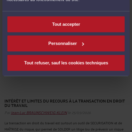
Quelques précautions juridiques sont à prendre avant et lors d’un entretien
préalable au licenciement, pour l’employeur aussi bien que pour le salarié.
Convocation et formalités L’employeur doit respecter des règles strictes pour la
Tout accepter
convocation à l’entretien préalable, sous peine ...
Lire la suite >
Personnaliser
Tout refuser, sauf les cookies techniques
INTÉRÊT ET LIMITES DU RECOURS À LA TRANSACTION EN DROIT
DU TRAVAIL
Par
Jean-Luc BRAUNSCHWEIG-KLEIN
le 25/03/2026
La transaction en droit du travail est surtout un outil de SECURISATION et de
MAÎTRISE du risque, qui permet de SOLDER un litige (ou de prévenir un risque