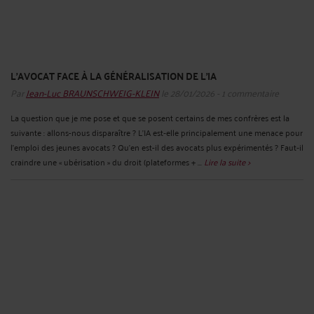
L’AVOCAT FACE À LA GÉNÉRALISATION DE L’IA
Par
Jean-Luc BRAUNSCHWEIG-KLEIN
le 28/01/2026 - 1 commentaire
La question que je me pose et que se posent certains de mes confrères est la
suivante : allons-nous disparaître ? L’IA est‑elle principalement une menace pour
l’emploi des jeunes avocats ? Qu’en est-il des avocats plus expérimentés ? Faut‑il
craindre une « ubérisation » du droit (plateformes + ...
Lire la suite >