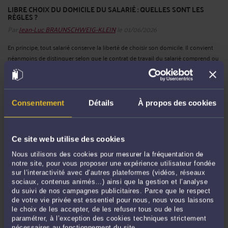
LIBRE CHOIX DU DOMICILE DU SALARIÉ : QUELLES SONT LES
RÈGLES ?
Par
Jean-Luc BRAUNSCHWEIG-KLEIN
le 01/06/2026
En principe, tout salarié conserve la liberté de choisir son domicile. Il convient
néanmoins de distinguer selon que le contrat de travail du salarié comprend ou
non une clause de mobilité. Salarié avec clause de mobilité La clause de
mobilité autorise l’employeur à changer le lieu de travail ...
Lire la suite >
Consentement
Détails
À propos des cookies
Ce site web utilise des cookies
Nous utilisons des cookies pour mesurer la fréquentation de
notre site, pour vous proposer une expérience utilisateur fondée
sur l’interactivité avec d’autres plateformes (vidéos, réseaux
sociaux, contenus animés…) ainsi que la gestion et l’analyse
du suivi de nos campagnes publicitaires. Parce que le respect
de votre vie privée est essentiel pour nous, nous vous laissons
QUELLES SONT LES PRÉCAUTIONS À PRENDRE POUR UN
le choix de les accepter, de les refuser tous ou de les
ENTRETIEN PRÉALABLE AU LICENCIEMENT ?
paramétrer, à l’exception des cookies techniques strictement
Par
Jean-Luc BRAUNSCHWEIG-KLEIN
le 20/05/2026
nécessaires au fonctionnement du site.