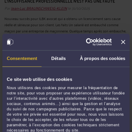
L’INSUFFISANCE PROFESSIONNELLE N’EST PAS UNE FAUTE
Par
Jean-Luc BRAUNSCHWEIG-KLEIN
le 31/10/2025
Nouveau succès pour JLBK avocat qui a obtenu un licenciement sans cause
réelle et sérieuse pour son client. Les faits Un salarié est embauché comme
maçon par une entreprise de maçonnerie. Quelque temps après son embauche,
l’employeur lui fait signer un avenant à son contrat de travail dans ...
Lire la suite
>
Consentement
Détails
À propos des cookies
Ce site web utilise des cookies
Nous utilisons des cookies pour mesurer la fréquentation de
notre site, pour vous proposer une expérience utilisateur fondée
sur l’interactivité avec d’autres plateformes (vidéos, réseaux
sociaux, contenus animés…) ainsi que la gestion et l’analyse
du suivi de nos campagnes publicitaires. Parce que le respect
de votre vie privée est essentiel pour nous, nous vous laissons
COMMENT TRAVAILLER 78 HEURES PAR SEMAINE SANS HEURES
SUPP ET EN TOUTE LÉGALITÉ ?
le choix de les accepter, de les refuser tous ou de les
paramétrer, à l’exception des cookies techniques strictement
Par
Jean-Luc BRAUNSCHWEIG-KLEIN
le 27/10/2025
nécessaires au fonctionnement du site.