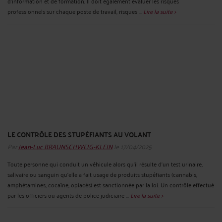
d'information et de formation. Il doit également évaluer les risques
professionnels sur chaque poste de travail, risques ...
Lire la suite >
LE CONTRÔLE DES STUPÉFIANTS AU VOLANT
Par
Jean-Luc BRAUNSCHWEIG-KLEIN
le 17/04/2025
Toute personne qui conduit un véhicule alors qu’il résulte d’un test urinaire,
salivaire ou sanguin qu’elle a fait usage de produits stupéfiants (cannabis,
amphétamines, cocaïne, opiacés) est sanctionnée par la loi. Un contrôle effectué
par les officiers ou agents de police judiciaire ...
Lire la suite >