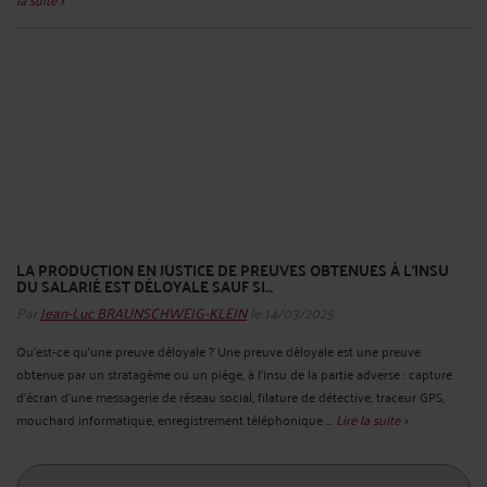
LA PRODUCTION EN JUSTICE DE PREUVES OBTENUES À L’INSU
DU SALARIÉ EST DÉLOYALE SAUF SI…
Par
Jean-Luc BRAUNSCHWEIG-KLEIN
le 14/03/2025
Qu’est-ce qu’une preuve déloyale ? Une preuve déloyale est une preuve
obtenue par un stratagème ou un piège, à l'insu de la partie adverse : capture
d'écran d'une messagerie de réseau social, filature de détective, traceur GPS,
mouchard informatique, enregistrement téléphonique ...
Lire la suite >