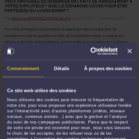
VOUS ENVISAGEZ DE DÉNONCER DES FAITS DE HARCÈLEMENT À
VOTRE EMPLOYEUR ? QUELLE DÉMARCHE SUIVRE POUR ÊTRE
PROTÉGÉ(E) DU LICENCIEMENT ?
Par
Jean-Luc BRAUNSCHWEIG-KLEIN
le 26/09/2017 - 2 commentaires
Pour être protégé du licenciement, le salarié qui dénonce des faits de
harcèlement doit les qualifier en faits de harcèlement moral. Le salarié qui
dénonce des faits de harcèlement moral bénéficie, sous certaines conditions,
d’une protection contre le licenciement et contre ...
Lire la suite >
Consentement
Détails
À propos des cookies
Ce site web utilise des cookies
Nous utilisons des cookies pour mesurer la fréquentation de
notre site, pour vous proposer une expérience utilisateur fondée
sur l’interactivité avec d’autres plateformes (vidéos, réseaux
sociaux, contenus animés…) ainsi que la gestion et l’analyse
du suivi de nos campagnes publicitaires. Parce que le respect
PROJETS D’ORDONNANCES : LE POINT SUR LA RÉFORME DU
de votre vie privée est essentiel pour nous, nous vous laissons
TRAVAIL ET LES ORDONNANCES PRÉSENTÉES LE 31 AOÛT
le choix de les accepter, de les refuser tous ou de les
DERNIER
paramétrer, à l’exception des cookies techniques strictement