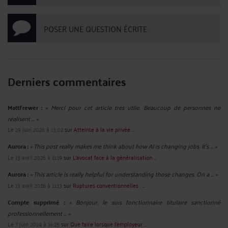
POSER UNE QUESTION ÉCRITE
Derniers commentaires
MattFrewer :
« Merci pour cet article très utile. Beaucoup de personnes ne
réalisent ... »
Le 29 juin 2026 à 13:02
sur
Atteinte à la vie privée ...
Aurora :
« This post really makes me think about how AI is changing jobs. It's ... »
Le 13 avril 2026 à 11:19
sur
L’avocat face à la généralisation ...
Aurora :
« This article is really helpful for understanding those changes. On a ... »
Le 13 avril 2026 à 11:13
sur
Ruptures conventionnelles : ...
Compte supprimé :
« Bonjour, Je suis fonctionnaire titulaire sanctionné
professionnellement ... »
Le 7 juin 2024 à 16:25
sur
Que faire lorsque l’employeur ...