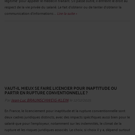
légitime" pour appeler le médecin traitant. S’il passe outre, il enfreint le droit au
respect de la vie privée du salarié. Le fait d'obtenir ou de tenter d'obtenir la
communication d'informations ...
Lire la suite >
VAUT-IL MIEUX SE FAIRE LICENCIER POUR INAPTITUDE OU
PARTIR EN RUPTURE CONVENTIONNELLE ?
Par
Jean-Luc BRAUNSCHWEIG-KLEIN
le 12/12/2025
En France, le licenciement pour inaptitude et la rupture conventionnelle sont
deux cadres juridiques distincts, avec des impacts spécifiques aussi bien pour le
salarié que pour l'employeur, notamment sur les indemnités, le climat de la
rupture et les risques juridiques associés. Le choix, si choix il y a, dépend surtout