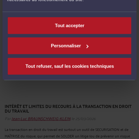
Quelques précautions juridiques sont à prendre avant et lors d’un entretien
préalable au licenciement, pour l’employeur aussi bien que pour le salarié.
Convocation et formalités L’employeur doit respecter des règles strictes pour la
Tout accepter
convocation à l’entretien préalable, sous peine ...
Lire la suite >
Personnaliser
Tout refuser, sauf les cookies techniques
INTÉRÊT ET LIMITES DU RECOURS À LA TRANSACTION EN DROIT
DU TRAVAIL
Par
Jean-Luc BRAUNSCHWEIG-KLEIN
le 25/03/2026
La transaction en droit du travail est surtout un outil de SECURISATION et de
MAÎTRISE du risque, qui permet de SOLDER un litige (ou de prévenir un risque