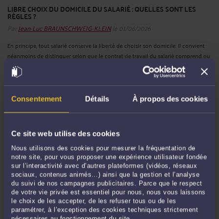
LIBRE CHOIX DU DOMICILE DU SALARIÉ : QUELLES SONT LES
RÈGLES ?
Par
Jean-Luc BRAUNSCHWEIG-KLEIN
le 01/06/2026
En principe, tout salarié conserve la liberté de choisir son domicile. Il convient
néanmoins de distinguer selon que le contrat de travail du salarié comprend ou
non une clause de mobilité. Salarié avec clause de mobilité La clause de
mobilité autorise l’employeur à changer le lieu de travail ...
Lire la suite >
Consentement
Détails
À propos des cookies
Ce site web utilise des cookies
Nous utilisons des cookies pour mesurer la fréquentation de
notre site, pour vous proposer une expérience utilisateur fondée
sur l’interactivité avec d’autres plateformes (vidéos, réseaux
sociaux, contenus animés…) ainsi que la gestion et l’analyse
du suivi de nos campagnes publicitaires. Parce que le respect
de votre vie privée est essentiel pour nous, nous vous laissons
QUELLES SONT LES PRÉCAUTIONS À PRENDRE POUR UN
le choix de les accepter, de les refuser tous ou de les
ENTRETIEN PRÉALABLE AU LICENCIEMENT ?
paramétrer, à l’exception des cookies techniques strictement
Par
Jean-Luc BRAUNSCHWEIG-KLEIN
le 20/05/2026
nécessaires au fonctionnement du site.