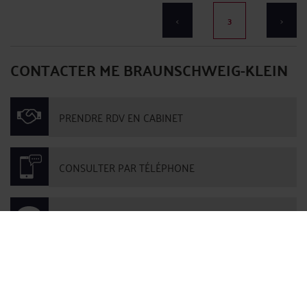
<
3
>
CONTACTER ME BRAUNSCHWEIG-KLEIN
PRENDRE RDV EN CABINET
CONSULTER PAR TÉLÉPHONE
POSER UNE QUESTION ÉCRITE
Derniers commentaires