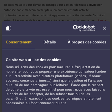
En arrêt maladie, vous devez en principe vous abstenir de toute activité non
autorisée par le médecin prescripteur, en particulier toute activité
professionnelle ou toute activité qui aggraverait votre état de santé. Ce qui est
autorisé Les gestes de la vie courante : faire ses courses, accompagner ...
Lire la
suite >
Consentement
Détails
À propos des cookies
Ce site web utilise des cookies
Nous utilisons des cookies pour mesurer la fréquentation de
notre site, pour vous proposer une expérience utilisateur fondée
sur l’interactivité avec d’autres plateformes (vidéos, réseaux
sociaux, contenus animés…) ainsi que la gestion et l’analyse
du suivi de nos campagnes publicitaires. Parce que le respect
POURQUOI FAIRE APPEL À UN AVOCAT EN DROIT DU TRAVAIL ?
de votre vie privée est essentiel pour nous, nous vous laissons
Par
Jean-Luc BRAUNSCHWEIG-KLEIN
le 01/04/2026
le choix de les accepter, de les refuser tous ou de les
paramétrer, à l’exception des cookies techniques strictement
Recourir à un avocat en droit du travail se justifie principalement pour sécuriser
nécessaires au fonctionnement du site.
vos droits, évaluer vos chances de succès en cas de litige et éviter des erreurs