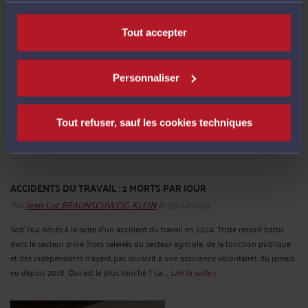
coûteuses, que vous soyez salarié ou employeur. Comprendre ses droits et
obligations L’avocat connaît et vous explique quelles sont les ...
Lire la suite >
Tout accepter
Personnaliser
Tout refuser, sauf les cookies techniques
ACCIDENTS DU TRAVAIL : 2 MORTS PAR JOUR
Par
Jean-Luc BRAUNSCHWEIG-KLEIN
le 05/12/2025
Soit 764 décès à la suite d’un accident du travail en 2024. Triste record battu
dans le secteur privé (hors salariés du secteur agricole, de la fonction publique
et des indépendants n’ayant pas souscrit à une assurance volontaire), du jamais
vu depuis 2018. Qui est le plus touché ? La ...
Lire la suite >