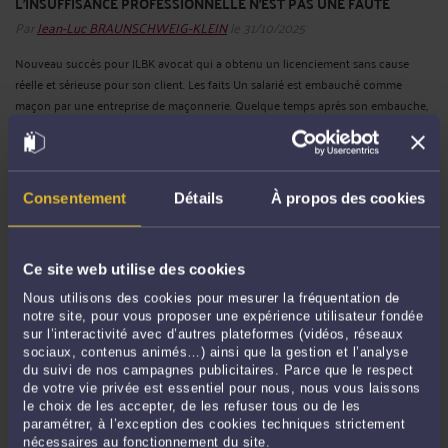
L’INSUFFISANCE PROFESSIONNELLE N’EST PAS UNE FAUTE
Par
Jean-Luc BRAUNSCHWEIG-KLEIN
le 31/10/2025
Nouveau succès pour JLBK avocat qui a obtenu un licenciement sans cause
réelle et sérieuse pour son client. Les faits Un salarié est embauché comme
maçon par une entreprise de maçonnerie. Quelque temps après son embauche,
l’employeur lui fait signer un avenant à son contrat de travail dans ...
Lire la suite
>
Consentement
Détails
À propos des cookies
Ce site web utilise des cookies
Nous utilisons des cookies pour mesurer la fréquentation de
notre site, pour vous proposer une expérience utilisateur fondée
sur l’interactivité avec d’autres plateformes (vidéos, réseaux
sociaux, contenus animés…) ainsi que la gestion et l’analyse
du suivi de nos campagnes publicitaires. Parce que le respect
de votre vie privée est essentiel pour nous, nous vous laissons
COMMENT TRAVAILLER 78 HEURES PAR SEMAINE SANS HEURES
SUPP ET EN TOUTE LÉGALITÉ ?
le choix de les accepter, de les refuser tous ou de les
paramétrer, à l’exception des cookies techniques strictement
Par
Jean-Luc BRAUNSCHWEIG-KLEIN
le 27/10/2025
nécessaires au fonctionnement du site.