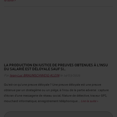
LA PRODUCTION EN JUSTICE DE PREUVES OBTENUES À L’INSU
DU SALARIÉ EST DÉLOYALE SAUF SI…
Par
Jean-Luc BRAUNSCHWEIG-KLEIN
le 14/03/2025
Qu’est-ce qu’une preuve déloyale ? Une preuve déloyale est une preuve
obtenue par un stratagème ou un piège, à l'insu de la partie adverse : capture
d'écran d'une messagerie de réseau social, filature de détective, traceur GPS,
mouchard informatique, enregistrement téléphonique ...
Lire la suite >