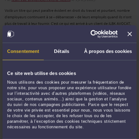
Voilà un titre qui peut paraître évident en droit du travail et pourtant, nombre
d’employeurs continuent à se « débarrasser » de leurs employés quand ils n’ont
plus de travail à leur fournir. C’est ce qui est arrivé à un client de JLBK AVOCAT,
ce qui a nécessité ...
Lire la suite >
Consentement
Détails
À propos des cookies
Ce site web utilise des cookies
Nous utilisons des cookies pour mesurer la fréquentation de
notre site, pour vous proposer une expérience utilisateur fondée
sur l’interactivité avec d’autres plateformes (vidéos, réseaux
sociaux, contenus animés…) ainsi que la gestion et l’analyse
du suivi de nos campagnes publicitaires. Parce que le respect
ENIÈME PROJET DE LOI SUR L’EMPLOI DES SENIORS
de votre vie privée est essentiel pour nous, nous vous laissons
Par
Jean-Luc BRAUNSCHWEIG-KLEIN
le 12/05/2025
le choix de les accepter, de les refuser tous ou de les
paramétrer, à l’exception des cookies techniques strictement
La France mauvaise élève ? Selon la ministre du travail, Mme Panosyan-Bouvet,
nécessaires au fonctionnement du site.
si notre pays a « rattrapé son retard par rapport à l’Allemagne chez les 50-59 ans,
il y a un décrochage très net à partir de 61 ans ». Taux d’emploi et d’activité des