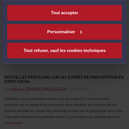
seniors En France en 2023, ...
Lire la suite >
Tout accepter
Personnaliser
Tout refuser, sauf les cookies techniques
NOUVELLES PRÉCISIONS SUR LES DURÉES DE PRESCRIPTION EN
DROIT SOCIAL
Par
Jean-Luc BRAUNSCHWEIG-KLEIN
le 24/02/2025
Définition de la prescription Article 2219 du code civil : La prescription
extinctive est un mode d'extinction d'un droit résultant de l'inaction de son
titulaire pendant un certain laps de temps. A quoi sert la prescription extinctive
? Souvent incomprise ou estimée injuste, la prescription est justifiée par le fait ...
Lire la suite >