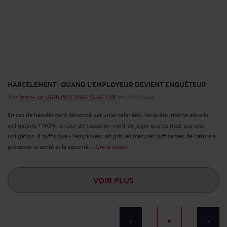
HARCÈLEMENT : QUAND L’EMPLOYEUR DEVIENT ENQUÊTEUR
Par
Jean-Luc BRAUNSCHWEIG-KLEIN
le 07/11/2024
En cas de harcèlement dénoncé par un(e) salarié(e), l’enquête interne est-elle
obligatoire ? NON, la cour de cassation vient de juger que ce n’est pas une
obligation. Il suffit que « l’employeur ait pris les mesures suffisantes de nature à
préserver la santé et la sécurité ...
Lire la suite >
VOIR PLUS
<
6
>