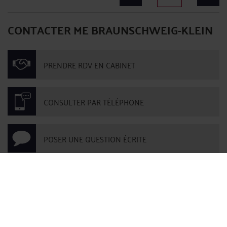
CONTACTER ME BRAUNSCHWEIG-KLEIN
PRENDRE RDV EN CABINET
CONSULTER PAR TÉLÉPHONE
POSER UNE QUESTION ÉCRITE
Derniers commentaires
MattFrewer :
« Merci pour cet article très utile. Beaucoup de personnes ne