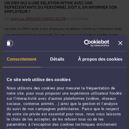
UN DRH QUI A UNE RELATION INTIME AVEC UNE
REPRÉSENTANTE DU PERSONNEL DOIT IL EN INFORMER SON
EMPLOYEUR ?
Par
Jean-Luc BRAUNSCHWEIG-KLEIN
le 27/06/2024
Les faits Un DRH cache à son employeur la relation intime qu’il entretient avec
une représentante du personnel. Or il se trouve que plusieurs années durant,
ceux-ci sont amenés à négocier face à face, le DRH bénéficiant d’une délégation
de pouvoir du président du ...
Lire la suite >
Consentement
Détails
À propos des cookies
Ce site web utilise des cookies
Nous utilisons des cookies pour mesurer la fréquentation de
notre site, pour vous proposer une expérience utilisateur fondée
sur l’interactivité avec d’autres plateformes (vidéos, réseaux
sociaux, contenus animés…) ainsi que la gestion et l’analyse
du suivi de nos campagnes publicitaires. Parce que le respect
de votre vie privée est essentiel pour nous, nous vous laissons
FAUTE D’OBJECTIFS RÉALISABLES OU CONNUS DU SALARIÉ, LA
le choix de les accepter, de les refuser tous ou de les
PRIME VARIABLE EST PAYÉE INTÉGRALEMENT
paramétrer, à l’exception des cookies techniques strictement