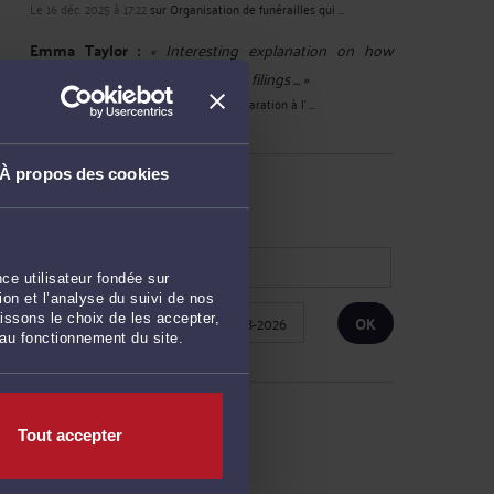
Le 16 déc. 2025 à 17:22
sur
Organisation de funérailles qui ...
Emma Taylor :
« Interesting explanation on how
administrative sanctions and late filings ... »
Le 11 nov. 2025 à 21:08
sur
Retard de déclaration à l' ...
À propos des cookies
RECHERCHE
ce utilisateur fondée sur
on et l’analyse du suivi de nos
Publié du
au
issons le choix de les accepter,
 au fonctionnement du site.
ARCHIVES
Tout accepter
Février 2026