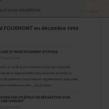
 Foch 50150 SOURDEVAL
Paul FOURMONT en décembre 1999
AIRE ET INVESTISSEMENT ATYPIQUE
T
le 26/02/2026
endu un arrêt le 19 novembre 2025 qui indique,le
ime de la responsabilité bancaire,mais en limite la
ons de paiement autorisées et régulièrement exécutées
ponsabilité bancaire ...
Lire la suite >
ATION PAR UN ÉPOUX EN RÉPARATION D'UN
 SON CONJOINT
T
le 19/01/2026