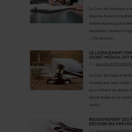
La Cour de cassation a r
dispose d'une compéten
indemnitaires quand elle
liquidation Quand il s'ag
...
Lire la suite >
LE LICENCIEMENT FO
SECRET MÉDICAL EST 
Par
Jean-Paul FOURMON
La Cour de cassa a rendu
ne peut pas ,sans violer 
pour obtenir et utiliser
secret médical. Le caract
suite >
RECOUVREMENT DES FR
DÉCISION QUI PRÉVOI
Par
Jean-Paul FOURMON