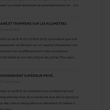
ement La simple demande de surendettement ne ...
Lire
IAIRE ET TROMPERIE SUR LES KILOMÈTRES
T
le 05/12/2025
endu un arrêt le 15 octobre 2025 qui indique que si le
usivement sa décision sur un rapport d'expertise non
ctoire. Il en va différemment si les constations
 fait établi et non discuté par les parties Pour plus ...
 ENSEIGNEMENT SUPÉRIEUR PRIVÉ ,
T
le 05/12/2025
endu un arrêt le 26 novembre qui a indiqué qu'une
tégralité des frais de scolarité est due dès la signature
ar elle crée un désiquilibre au détriment de l'élève si
la suite >