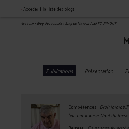
<
Accéder à la liste des blogs
Avocat.fr
>
Blog des avocats
>
Blog de Me Jean-Paul FOURMONT
M
Publications
Présentation
P
Compétences :
Droit immobilie
leur patrimoine, Droit du travai
Barreau :
Coutances-Avranche