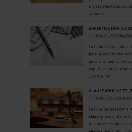
mais l'arrête temporair
la suite >
EXPERTISE NON JUDIC
Par
Jean-Paul FOURMON
La Cour de cassation a r
juge ne peut fonder excl
judiciaire, même contradi
expertales ,portent sur un
Lire la suite >
CLAUSE ABUSIVE ET ,
Par
Jean-Paul FOURMON
La Cour de cassation a r
clause prévoyant que l'in
du contrat est abusive ,c
elle ne prévoit pas ...
Lire 