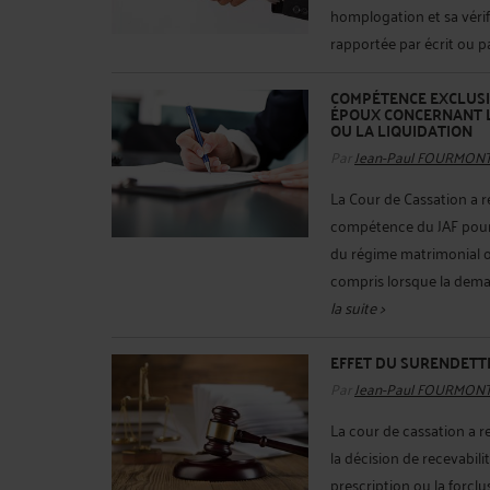
homplogation et sa vérif
rapportée par écrit ou par
COMPÉTENCE EXCLUSIV
ÉPOUX CONCERNANT L
OU LA LIQUIDATION
Par
Jean-Paul FOURMON
La Cour de Cassation a r
compétence du JAF pour 
du régime matrimonial ou
compris lorsque la deman
la suite >
EFFET DU SURENDETT
Par
Jean-Paul FOURMON
La cour de cassation a r
la décision de recevabil
prescription ou la forclu