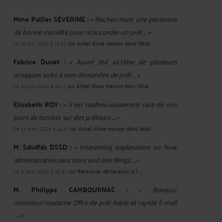
Mme Pailler SÉVERINE :
« Recherchant une personne
de bonne moralité pour m'accorder un prêt ... »
Le 16 juil. 2026 à 16:53
sur
Achat d'une maison dans l'état ...
Fabrice Duvet :
« Ayant été victime de plusieurs
arnaques suite à mes demandes de prêt ... »
Le 22 juin 2026 à 16:13
sur
Achat d'une maison dans l'état ...
Elisabeth ROY :
« Il est malheureusement rare de nos
jours de tomber sur des prêteurs ... »
Le 13 janv. 2026 à 14:13
sur
Achat d'une maison dans l'état ...
M. Sdsdfds DSSD :
« Interesting explanation on how
administrative sanctions and late filings ... »
Le 6 janv. 2026 à 10:47
sur
Retard de déclaration à l' ...
M. Philippe CAMBOURNAC :
« Bonjour
monsieur/madame Offre de prêt fiable et rapide E-mail
: ... »