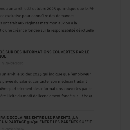
endu un arrêt le 22 octobre 2025 qui indique que le JAF
ce exclusive pour connaître des demandes
s ont trait aux régimes matrimoniaux ou à la
it d'une créance fondée sur la responsabilité délictuelle
NDÉ SUR DES INFORMATIONS COUVERTES PAR LE
NUL
T
le 18/01/2026
 un arrêt le 10 dec 2025 qui indique que l'employeur
la privée du salarié , contacter son médecin traitant
 même partiellement des informations couvertes par le
ère illicite du motif de licenciement fondé sur ...
Lire la
AIS SCOLAIRES ENTRE LES PARENTS, ,LA
T UN PARTAGE 50/50 ENTRE LES PARENTS SUFFIT
T
le 07/01/2026