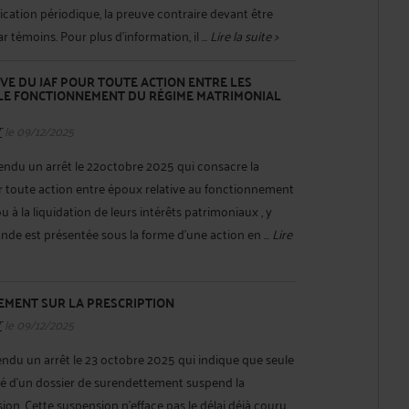
ication périodique, la preuve contraire devant être
 témoins. Pour plus d'information, il ...
Lire la suite >
E DU JAF POUR TOUTE ACTION ENTRE LES
E FONCTIONNEMENT DU RÉGIME MATRIMONIAL
T
le 09/12/2025
endu un arrêt le 22octobre 2025 qui consacre la
toute action entre époux relative au fonctionnement
 à la liquidation de leurs intérêts patrimoniaux , y
de est présentée sous la forme d'une action en ...
Lire
EMENT SUR LA PRESCRIPTION
T
le 09/12/2025
endu un arrêt le 23 octobre 2025 qui indique que seule
ité d'un dossier de surendettement suspend la
sion. Cette suspension n'efface pas le délai déjà couru ,