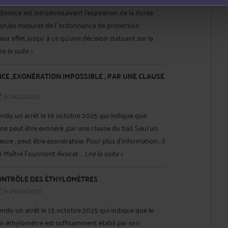
vorce est introduite,avant l'expiration de la durée
on,les mesures de l' ordonnance de protection
ur effet jusqu' à ce qu'une décision statuant sur la
re la suite >
CE ,EXONÉRATION IMPOSSIBLE , PAR UNE CLAUSE
T
le 26/12/2025
endu un arrêt le 16 octobre 2025 qui indique que
 ne peut être exonéré ,par une clause du bail. Seul un
re , peut être exonératoie. Pour plus d'information , il
r Maître Fourmont Avocat ...
Lire la suite >
ONTRÔLE DES ÉTHYLOMÈTRES
T
le 09/12/2025
endu un arrêt le 15 octobre 2025 qui indique que le
 éthylomètre est suffisamment établi par son