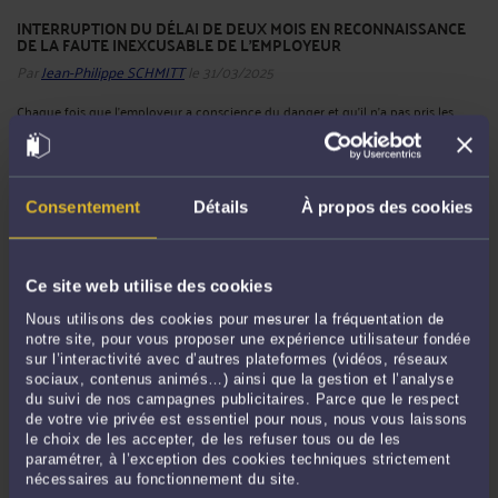
INTERRUPTION DU DÉLAI DE DEUX MOIS EN RECONNAISSANCE
DE LA FAUTE INEXCUSABLE DE L'EMPLOYEUR
Par
Jean-Philippe SCHMITT
le 31/03/2025
Chaque fois que l’employeur a conscience du danger et qu’il n’a pas pris les
mesures nécessaires pour en préserver son salarié d’un accident du travail ou
d’une maladie professionnelle, sa faute inexcusable peut être reconnue. Dans ce
cas, le salarié victime dispose d’un délai de ...
Lire la suite >
Consentement
Détails
À propos des cookies
Ce site web utilise des cookies
Nous utilisons des cookies pour mesurer la fréquentation de
notre site, pour vous proposer une expérience utilisateur fondée
sur l’interactivité avec d’autres plateformes (vidéos, réseaux
sociaux, contenus animés…) ainsi que la gestion et l’analyse
du suivi de nos campagnes publicitaires. Parce que le respect
de votre vie privée est essentiel pour nous, nous vous laissons
le choix de les accepter, de les refuser tous ou de les
OBJECTIFS TARDIFS OU IRRÉALISABLES : LA RÉMUNÉRATION
paramétrer, à l’exception des cookies techniques strictement
VARIABLE EST DUE
nécessaires au fonctionnement du site.