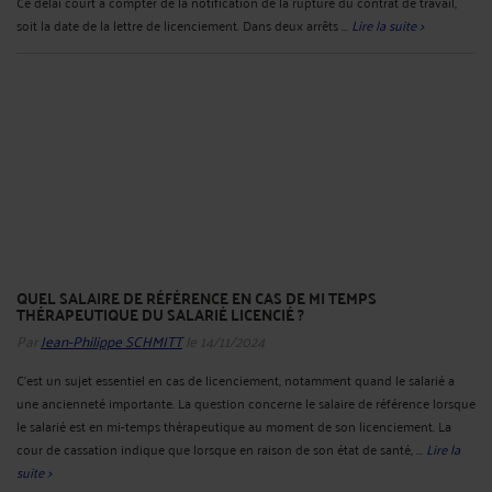
Ce délai court à compter de la notification de la rupture du contrat de travail,
soit la date de la lettre de licenciement. Dans deux arrêts ...
Lire la suite >
QUEL SALAIRE DE RÉFÉRENCE EN CAS DE MI TEMPS
THÉRAPEUTIQUE DU SALARIÉ LICENCIÉ ?
Par
Jean-Philippe SCHMITT
le 14/11/2024
C’est un sujet essentiel en cas de licenciement, notamment quand le salarié a
une ancienneté importante. La question concerne le salaire de référence lorsque
le salarié est en mi-temps thérapeutique au moment de son licenciement. La
cour de cassation indique que lorsque en raison de son état de santé, ...
Lire la
suite >