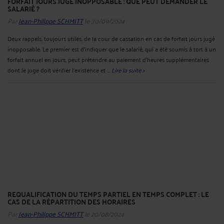
FORFAIT JOURS JUGÉ INOPPOSABLE : QUE PEUT DEMANDER LE
SALARIÉ ?
Par
Jean-Philippe SCHMITT
le 30/09/2024
Deux rappels, toujours utiles, de la cour de cassation en cas de forfait jours jugé
inopposable. Le premier est d’indiquer que le salarié, qui a été soumis à tort à un
forfait annuel en jours, peut prétendre au paiement d'heures supplémentaires
dont le juge doit vérifier l'existence et ...
Lire la suite >
REQUALIFICATION DU TEMPS PARTIEL EN TEMPS COMPLET : LE
CAS DE LA RÉPARTITION DES HORAIRES
Par
Jean-Philippe SCHMITT
le 20/08/2024