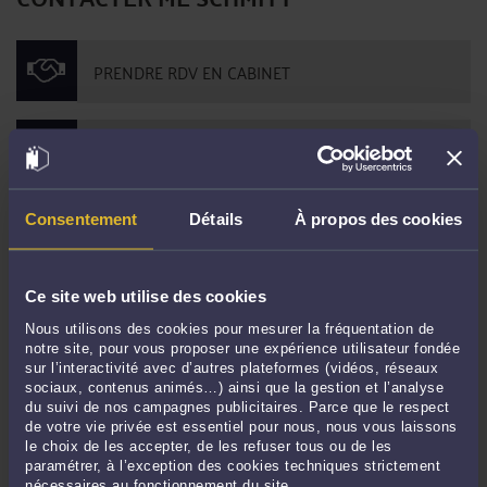
ORIGINE PARTIELLEMENT FAUTIVE DE L'INAPTITUDE =
LICENCIEMENT ABUSIF (SOC. 1ER DÉCEMBRE 2021)
Par
Jean-Philippe SCHMITT
le 16/01/2022
L’origine fautive de l’inaptitude peut conduire le juge à dire le licenciement
sans cause réelle et sérieuse. Dans cette affaire, l’employeur tentait d’imputer
l’origine de l’inaptitude à une autre cause que les conditions de travail. La cour
de cassation admet dorénavant que lorsque la dégradation de l'état de santé du
Consentement
Détails
À propos des cookies
salarié ...
Lire la suite >
Ce site web utilise des cookies
Nous utilisons des cookies pour mesurer la fréquentation de
notre site, pour vous proposer une expérience utilisateur fondée
sur l’interactivité avec d’autres plateformes (vidéos, réseaux
sociaux, contenus animés…) ainsi que la gestion et l’analyse
du suivi de nos campagnes publicitaires. Parce que le respect
de votre vie privée est essentiel pour nous, nous vous laissons
le choix de les accepter, de les refuser tous ou de les
paramétrer, à l’exception des cookies techniques strictement
nécessaires au fonctionnement du site.