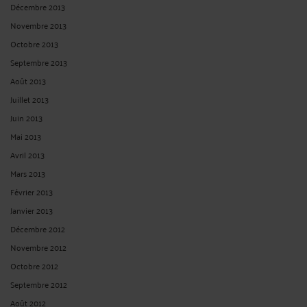
AGGRAVATION DE L'ÉTAT DE SANTÉ ET IMPUTABILITÉ À UN
ACCIDENT DU TRAVAIL
Par
Jean-Philippe SCHMITT
le 18/07/2021
L’aggravation, due entièrement à un accident du travail, d’un état pathologique
antérieur n’occasionnant auparavant aucune incapacité, doit être indemnisée
en sa totalité au titre de l’accident du travail. Cass. 2e civ. 8 avril 2021 n° 20-
10.621 Jean-philippe SCHMITT Avocat à DIJON (21) Spécialiste en droit du travail
1, Bd Georges ...
Lire la suite >
VOIR PLUS
<
11
>
CONTACTER ME SCHMITT