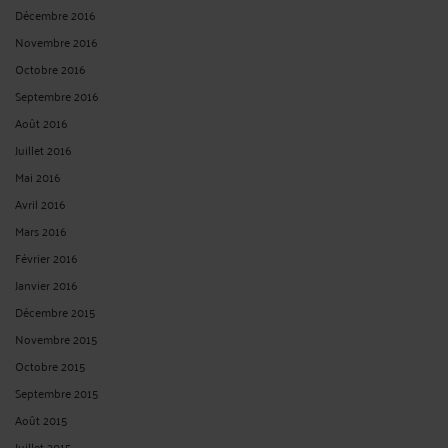
LE DÉLAI DE 2 MOIS DE LA PRESCRIPTION DISCIPLINAIRE COURT
DÈS CONNAISSANCE DES FAITS PAR LE SUPÉRIEUR
HIÉRARCHIQUE (SOC. 23 JUIN 2021)
Par
Jean-Philippe SCHMITT
le 13/09/2021
Aucun fait fautif ne peut donner lieu à lui seul à l'engagement de poursuites
disciplinaires au delà d'un délai de 2 mois à compter du jour où l'employeur en
a eu connaissance, ce dernier s’entendant non seulement du titulaire du
pouvoir disciplinaire mais également du supérieur hiérarchique du salarié,
même non titulaire de ce pouvoir. ...
Lire la suite >