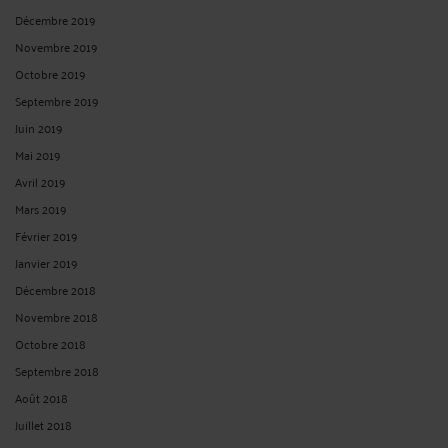
LE RECOURS SYSTÉMATIQUE AUX HEURES SUPPLÉMENTAIRES
DOIT FAIRE L'OBJET D'UN AVENANT (SOC. 8 SEPTEMBRE 2021)
Par
Jean-Philippe SCHMITT
le 12/11/2021
Le salarié peut-il refuser d’effectuer les heures supplémentaires qui lui sont
demandées par son employeur ? La Cour de cassation répond généralement par
la négative compte tenu que les heures supplémentaires imposées par
l’employeur dans la limite du contingent dont il dispose ...
Lire la suite >