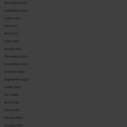
remplacement définitif, est jugé comme dépourvu de cause réelle et sérieuse, le
juge doit accorder au salarié outre les dommages et ...
Lire la suite >
LE RECOURS SYSTÉMATIQUE AUX HEURES SUPPL. DOIT FAIRE
L'OBJET D'UN AVENANT (SOC. 8 SEPTEMBRE 2021)
Par
Jean-Philippe SCHMITT
le 12/11/2021
Le salarié peut-il refuser d’effectuer les heures supplémentaires qui lui sont
demandées par son employeur ? La Cour de cassation répond généralement par
la négative compte tenu que les heures supplémentaires imposées par
l’employeur dans la limite du contingent dont il dispose légalement et en raison
des nécessités de l’entreprise n’entraînent ...
Lire la suite >