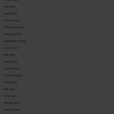
Sont considérés comme cadres dirigeants les cadres auxquels sont confiées des
responsabilités dont l'importance implique une grande indépendance dans
l'organisation de leur emploi du temps, qui sont habilités à prendre des
décisions de façon largement autonome et qui perçoivent une ...
Lire la suite >
LICENCIEMENT POUR ABSENCE PROLONGÉE ET PRÉAVIS (SOC.
17NOVEMBRE 2021)
Par
Jean-Philippe SCHMITT
le 16/01/2022
La cour de cassation rappelle ici que lorsque le licenciement, prononcé pour
absence prolongée désorganisant l'entreprise et rendant nécessaire un