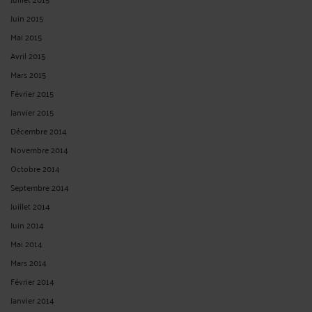
QUAND L'EMPLOYEUR PURGE T'IL SON POUVOIR DISCIPLINAIRE ?
(SOC. 23 JUIN 2021)
Par
Jean-Philippe SCHMITT
le 13/09/2021
La cour de cassation rappelle ici le principe de la purge du pouvoir
disciplinaire par l’employeur. Ainsi, l'employeur, qui s’entend non seulement
du titulaire du pouvoir disciplinaire mais également du supérieur hiérarchique
du salarié, même non titulaire de ce pouvoir, s'il a connaissance de divers faits
fautifs commis par le salarié et ...
Lire la suite >