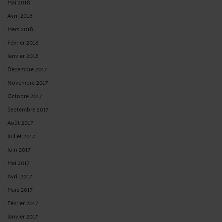
PREUVE DU PAIEMENT DU SALAIRE (SOC. 16 JUIN 2021)
Par
Jean-Philippe SCHMITT
le 13/09/2021
La délivrance d’une fiche de paie ne suffit pas à l’employeur pour prouver, en
cas de contestation, avoir réglé le salaire correspondant, et ce même si le
bulletin de paie mentionne « payé par chèque » ou « par virement ». La cour de
cassation rappelle en effet qu’en cette matière, c’est l’employeur, débiteur de
l’obligation de ...
Lire la suite >