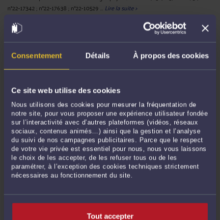
n°22-17342 ; n°22-17638 ; n°22-10529 ...
Lire la suite >
Consentement
Détails
À propos des cookies
Ce site web utilise des cookies
Nous utilisons des cookies pour mesurer la fréquentation de
notre site, pour vous proposer une expérience utilisateur fondée
sur l’interactivité avec d’autres plateformes (vidéos, réseaux
PAS D'ABSENCE INJUSTIFIÉE SANS VISITE DE REPRISE APRÈS UN
sociaux, contenus animés…) ainsi que la gestion et l’analyse
ARRÊT DE TRAVAIL
du suivi de nos campagnes publicitaires. Parce que le respect
Par
Jean-Philippe SCHMITT
le 03/09/2023
de votre vie privée est essentiel pour nous, nous vous laissons
le choix de les accepter, de les refuser tous ou de les
C’est une mise au point bienvenue de la Cour de cassation. Dans cette affaire, le
paramétrer, à l’exception des cookies techniques strictement
salarié attendait d’être vu par le médecin du travail après un arrêt de travail de
nécessaires au fonctionnement du site.
plusieurs mois ensuite d’un accident du travail. Mis en demeure deux fois par
son employeur de justifier son absence auxquelles le salarié ...
Lire la suite >
Tout accepter