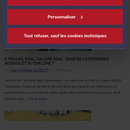
Personnaliser
Tout refuser, sauf les cookies techniques
A TRAVAIL ÉGAL, SALAIRE ÉGAL : QUID DE L'EXPÉRIENCE
ACQUISE ET DU DIPLÔME ?
Par
Jean-Philippe SCHMITT
le 27/08/2023
Le principe « à travail égal, salaire égal » consacré par le droit du travail oblige
l'employeur à assurer la même rémunération aux salariés qui effectuent un
même travail ou un travail de valeur égale dans l'entreprise. Ce principe, dont
découle celui ...
Lire la suite >