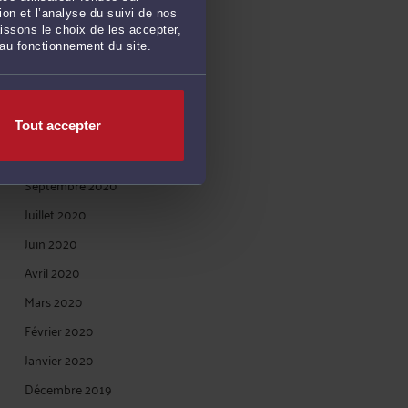
Avril 2021
on et l’analyse du suivi de nos
issons le choix de les accepter,
Mars 2021
 au fonctionnement du site.
Janvier 2021
Décembre 2020
Novembre 2020
Tout accepter
Octobre 2020
Septembre 2020
Juillet 2020
Juin 2020
Avril 2020
Mars 2020
Février 2020
Janvier 2020
Décembre 2019