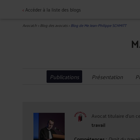
<
Accéder à la liste des blogs
Avocat.fr
>
Blog des avocats
>
Blog de Me Jean-Philippe SCHMITT
M
Publications
Présentation
P
Avocat titulaire d'un c
travail
Compétences :
Droit du travail