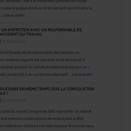
e « absolue » liée à la maternité (période de congé
 mesure préparatoire au licenciement qui entraîne la
...
Lire la suite >
 UN ENTRETIEN AVEC UN RESPONSABLE DE
 ACCIDENT DU TRAVAIL
T
le 19/02/2024
ns le bureau de la responsable des ressources
un malaise vagal et est placé en arrêt de travail. Il
ravail et produit un certificat médical évoquant un «
avail consécutif à un syndrome dépressif ...
Lire la suite >
SERVATOIRE EN MÊME TEMPS QUE LA CONVOCATION
LE ?
T
le 04/02/2024
 code du travail, lorsque les faits reprochés au salarié
 une mesure conservatoire de mise à pied à effet
 définitive relative à ces faits ne peut être prise sans