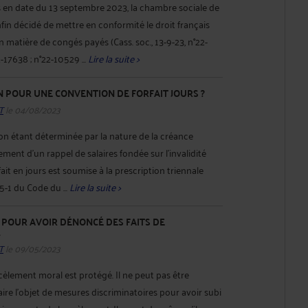
s en date du 13 septembre 2023, la chambre sociale de
nfin décidé de mettre en conformité le droit français
 matière de congés payés (Cass. soc., 13-9-23, n°22-
-17638 ; n°22-10529 ...
Lire la suite >
 POUR UNE CONVENTION DE FORFAIT JOURS ?
T
le 04/08/2023
ion étant déterminée par la nature de la créance
ement d'un rappel de salaires fondée sur l'invalidité
it en jours est soumise à la prescription triennale
5-1 du Code du ...
Lire la suite >
 POUR AVOIR DÉNONCÉ DES FAITS DE
L
T
le 09/05/2023
rcèlement moral est protégé. Il ne peut pas être
aire l’objet de mesures discriminatoires pour avoir subi