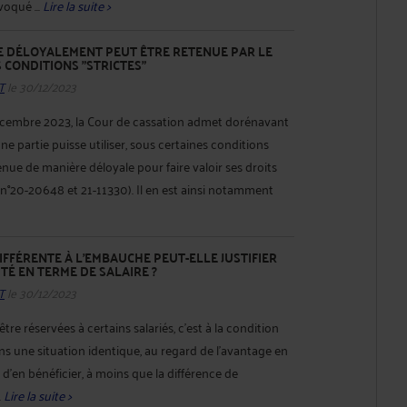
voqué ...
Lire la suite >
 DÉLOYALEMENT PEUT ÊTRE RETENUE PAR LE
S CONDITIONS "STRICTES"
T
le 30/12/2023
écembre 2023, la Cour de cassation admet dorénavant
 une partie puisse utiliser, sous certaines conditions
enue de manière déloyale pour faire valoir ses droits
n°20-20648 et 21-11330). Il en est ainsi notamment
IFFÉRENTE À L'EMBAUCHE PEUT-ELLE JUSTIFIER
TÉ EN TERME DE SALAIRE ?
T
le 30/12/2023
re réservées à certains salariés, c'est à la condition
s une situation identique, au regard de l'avantage en
é d'en bénéficier, à moins que la différence de
.
Lire la suite >