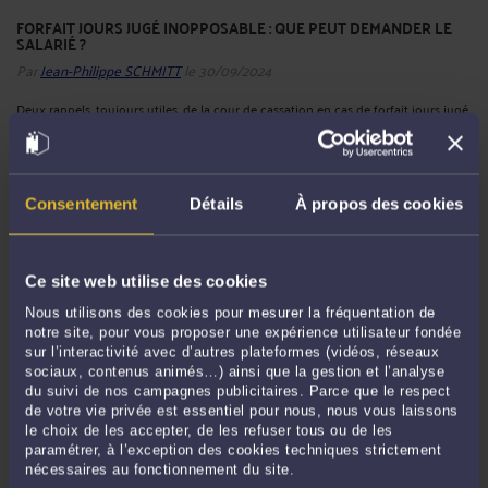
FORFAIT JOURS JUGÉ INOPPOSABLE : QUE PEUT DEMANDER LE
SALARIÉ ?
Par
Jean-Philippe SCHMITT
le 30/09/2024
Deux rappels, toujours utiles, de la cour de cassation en cas de forfait jours jugé
inopposable. Le premier est d’indiquer que le salarié, qui a été soumis à tort à un
forfait annuel en jours, peut prétendre au paiement d'heures supplémentaires
dont le juge doit vérifier l'existence et ...
Lire la suite >
Consentement
Détails
À propos des cookies
Ce site web utilise des cookies
Nous utilisons des cookies pour mesurer la fréquentation de
notre site, pour vous proposer une expérience utilisateur fondée
sur l’interactivité avec d’autres plateformes (vidéos, réseaux
sociaux, contenus animés…) ainsi que la gestion et l’analyse
du suivi de nos campagnes publicitaires. Parce que le respect
de votre vie privée est essentiel pour nous, nous vous laissons
le choix de les accepter, de les refuser tous ou de les
REQUALIFICATION DU TEMPS PARTIEL EN TEMPS COMPLET : LE
paramétrer, à l’exception des cookies techniques strictement
CAS DE LA RÉPARTITION DES HORAIRES
nécessaires au fonctionnement du site.