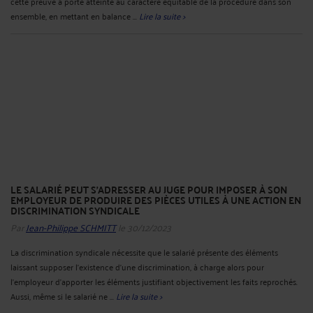
cette preuve a porté atteinte au caractère équitable de la procédure dans son
ensemble, en mettant en balance ...
Lire la suite >
LE SALARIÉ PEUT S'ADRESSER AU JUGE POUR IMPOSER À SON
EMPLOYEUR DE PRODUIRE DES PIÈCES UTILES À UNE ACTION EN
DISCRIMINATION SYNDICALE
Par
Jean-Philippe SCHMITT
le 30/12/2023
La discrimination syndicale nécessite que le salarié présente des éléments
laissant supposer l’existence d’une discrimination, à charge alors pour
l’employeur d’apporter les éléments justifiant objectivement les faits reprochés.
Aussi, même si le salarié ne ...
Lire la suite >