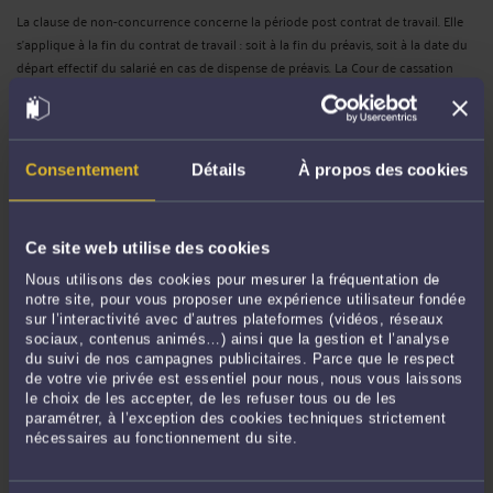
La clause de non-concurrence concerne la période post contrat de travail. Elle
s’applique à la fin du contrat de travail : soit à la fin du préavis, soit à la date du
départ effectif du salarié en cas de dispense de préavis. La Cour de cassation
vient ainsi de rappeler qu’en cas de rupture ...
Lire la suite >
Consentement
Détails
À propos des cookies
Ce site web utilise des cookies
Nous utilisons des cookies pour mesurer la fréquentation de
notre site, pour vous proposer une expérience utilisateur fondée
sur l’interactivité avec d’autres plateformes (vidéos, réseaux
sociaux, contenus animés…) ainsi que la gestion et l’analyse
PROCÉDURE DE RÉSILIATION JUDICIAIRE ET DÉPART EN
du suivi de nos campagnes publicitaires. Parce que le respect
RETRAITE
de votre vie privée est essentiel pour nous, nous vous laissons
le choix de les accepter, de les refuser tous ou de les
Par
Jean-Philippe SCHMITT
le 10/04/2024
paramétrer, à l’exception des cookies techniques strictement
nécessaires au fonctionnement du site.
Si un licenciement intervenu en cours de procédure tendant à la résiliation
judiciaire du contrat met bien fin au contrat de travail, le juge doit tout de
même examiner d’abord la demande de résiliation judiciaire, puis, si celle-ci n’est