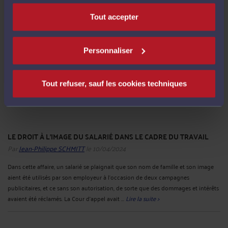
pas justifiée, la contestation relative au licenciement. Qu’en ...
Lire la suite >
Tout accepter
Personnaliser
Tout refuser, sauf les cookies techniques
LE DROIT À L'IMAGE DU SALARIÉ DANS LE CADRE DU TRAVAIL
Par
Jean-Philippe SCHMITT
le 10/04/2024
Dans cette affaire, un salarié se plaignait que son nom de famille et son image
aient été utilisés par son employeur à l'occasion de deux campagnes
publicitaires, et ce sans son autorisation, de sorte que des dommages et intérêts
avaient été réclamés. La Cour d’appel avait ...
Lire la suite >