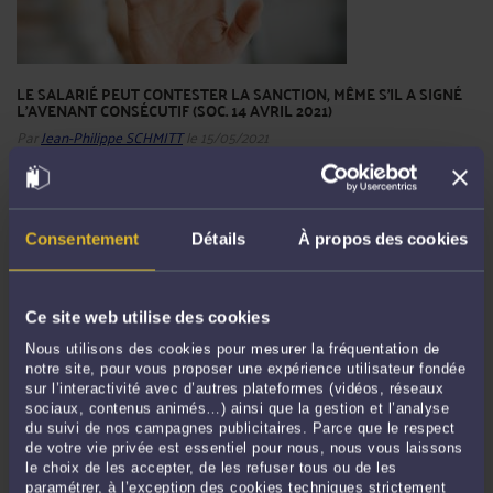
LE SALARIÉ PEUT CONTESTER LA SANCTION, MÊME S'IL A SIGNÉ
L'AVENANT CONSÉCUTIF (SOC. 14 AVRIL 2021)
Par
Jean-Philippe SCHMITT
le 15/05/2021
Par un arrêt important du 14 avril 2021, la cour de cassation indique que
l’acceptation par le salarié de la modification de son contrat de travail proposée
par l’employeur à titre de sanction n’emporte pas renonciation du droit à
Consentement
Détails
À propos des cookies
contester la régularité et le bien-fondé de la sanction. ...
Lire la suite >
Ce site web utilise des cookies
Nous utilisons des cookies pour mesurer la fréquentation de
notre site, pour vous proposer une expérience utilisateur fondée
sur l’interactivité avec d’autres plateformes (vidéos, réseaux
sociaux, contenus animés…) ainsi que la gestion et l’analyse
du suivi de nos campagnes publicitaires. Parce que le respect
de votre vie privée est essentiel pour nous, nous vous laissons
le choix de les accepter, de les refuser tous ou de les
paramétrer, à l’exception des cookies techniques strictement