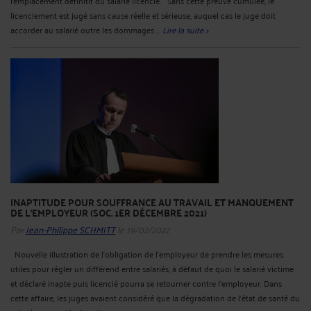
remplacement définitif du salarié licencié. Sans cette preuve cumulée, le
licenciement est jugé sans cause réelle et sérieuse, auquel cas le juge doit
accorder au salarié outre les dommages ...
Lire la suite >
INAPTITUDE POUR SOUFFRANCE AU TRAVAIL ET MANQUEMENT
DE L'EMPLOYEUR (SOC. 1ER DÉCEMBRE 2021)
Par
Jean-Philippe SCHMITT
le 19/02/2022
Nouvelle illustration de l’obligation de l’employeur de prendre les mesures
utiles pour régler un différend entre salariés, à défaut de quoi le salarié victime
et déclaré inapte puis licencié pourra se retourner contre l’employeur. Dans
cette affaire, les juges avaient considéré que la dégradation de l'état de santé du