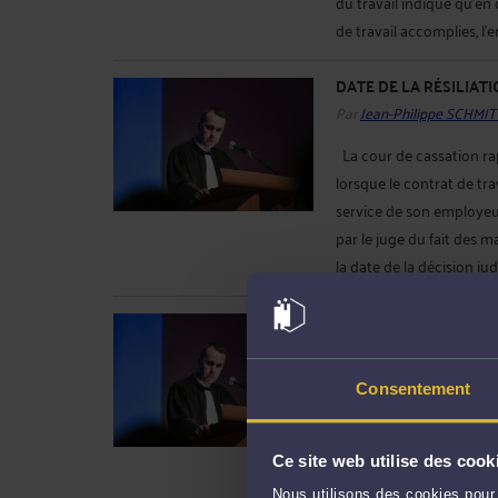
du travail indique qu’en 
de travail accomplies, l'e
DATE DE LA RÉSILIAT
Par
Jean-Philippe SCHMIT
La cour de cassation ra
lorsque le contrat de tra
service de son employeur,
par le juge du fait des 
la date de la décision judic
CONTOUR DE L'OBLIGA
DU SALARIÉ
Par
Jean-Philippe SCHMIT
Consentement
En cas d’inaptitude du sa
le licencier. En cette ma
travail prévoit que lorsq
Ce site web utilise des cook
(professionnel ou non) e
Nous utilisons des cookies pour 