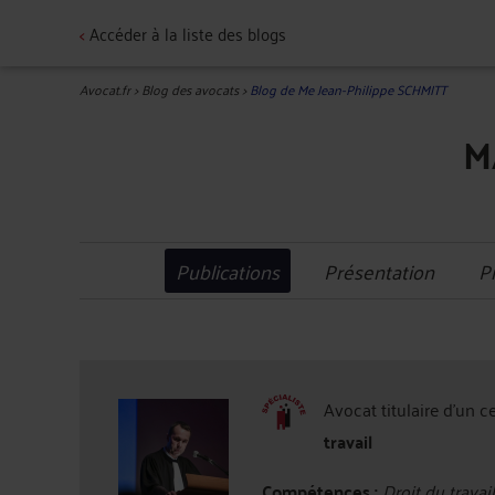
<
Accéder à la liste des blogs
Avocat.fr
>
Blog des avocats
>
Blog de Me Jean-Philippe SCHMITT
M
Publications
Présentation
P
Avocat titulaire d'un c
travail
Compétences :
Droit du travail