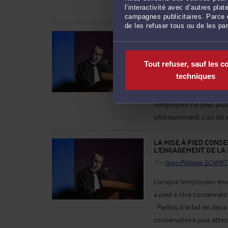
l'emploi qu'il occupait ...
L
l’interactivité avec d’autres pl
campagnes publicitaires. Parce q
de les refuser tous ou de les pa
PURGE DU POUVOIR DI
Par
Jean-Philippe SCHMIT
Lorsque que l'employeu
Tout refuser, sauf les c
son salarié, il peut déci
techniques
quelques-uns. S'il fait c
l'employeur ne peut plus
ultérieurement. L'on dit e
LA MISE À PIED CONS
L'ENGAGEMENT DE LA
Par
Jean-Philippe SCHMIT
Lorsque l'employeur env
à pied à titre conservato
Parfois, il le fait en deu
conservatoire puis atte