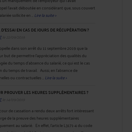
ns un manquement de l'employeur qui l'avait
pel l’avait déboutée en considérant que, sous couvert
ariée sollicite en ...
Lire la suite >
 D'ESSAI EN CAS DE JOURS DE RÉCUPÉRATION ?
T
le 22/09/2019
ppelle dans son arrêt du 11 septembre 2019 que la
ur but de permettre l'appréciation des qualités du
longée du temps d'absence du salarié, ce qui est le cas
n du temps de travail. Aussi, en l'absence de
elles ou contractuelles ...
Lire la suite >
R PROUVER LES HEURES SUPPLÉMENTAIRES ?
T
le 14/09/2019
cour de cassation a rendu deux arrêts fort intéressant
harge de la preuve des heures supplémentaires
uement au salarié. En effet, l’article L3171-4 du code