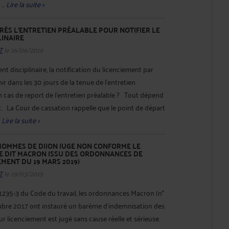
...
Lire la suite >
PRÈS L'ENTRETIEN PRÉALABLE POUR NOTIFIER LE
LINAIRE
T
le 16/06/2019
t disciplinaire, la notification du licenciement par
ir dans les 30 jours de la tenue de l’entretien
en cas de report de l’entretien préalable ? Tout dépend
rt. La Cour de cassation rappelle que le point de départ
.
Lire la suite >
HOMMES DE DIJON JUGE NON CONFORME LE
E DIT MACRON ISSU DES ORDONNANCES DE
EMENT DU 19 MARS 2019)
T
le 19/03/2019
1235-3 du Code du travail, les ordonnances Macron (n°
bre 2017 ont instauré un barème d’indemnisation des
eur licenciement est jugé sans cause réelle et sérieuse.