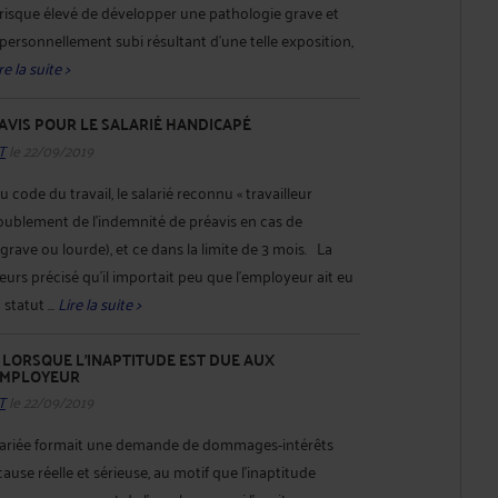
risque élevé de développer une pathologie grave et
 personnellement subi résultant d’une telle exposition,
re la suite >
VIS POUR LE SALARIÉ HANDICAPÉ
T
le 22/09/2019
u code du travail, le salarié reconnu « travailleur
oublement de l’indemnité de préavis en cas de
grave ou lourde), et ce dans la limite de 3 mois. La
leurs précisé qu’il importait peu que l’employeur ait eu
tatut ...
Lire la suite >
 LORSQUE L'INAPTITUDE EST DUE AUX
EMPLOYEUR
T
le 22/09/2019
salariée formait une demande de dommages-intérêts
use réelle et sérieuse, au motif que l'inaptitude