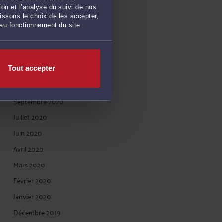
Avril 2021
on et l’analyse du suivi de nos
issons le choix de les accepter,
Mars 2021
 au fonctionnement du site.
Janvier 2021
Décembre 2020
Novembre 2020
Tout accepter
Octobre 2020
Septembre 2020
Juillet 2020
Juin 2020
Avril 2020
Mars 2020
Février 2020
Janvier 2020
Décembre 2019