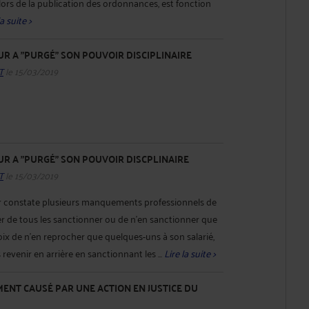
 lors de la publication des ordonnances, est fonction
la suite >
UR A "PURGÉ" SON POUVOIR DISCIPLINAIRE
T
le 15/03/2019
UR A "PURGÉ" SON POUVOIR DISCPLINAIRE
T
le 15/03/2019
r constate plusieurs manquements professionnels de
der de tous les sanctionner ou de n'en sanctionner que
hoix de n'en reprocher que quelques-uns à son salarié,
revenir en arrière en sanctionnant les ...
Lire la suite >
MENT CAUSÉ PAR UNE ACTION EN JUSTICE DU