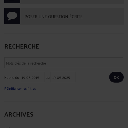
PREUVE DU PAIEMENT DU SALAIRE (SOC. 16 JUIN 2021)
Par
Jean-Philippe SCHMITT
le 13/09/2021
La délivrance d’une fiche de paie ne suffit pas à l’employeur pour prouver, en
cas de contestation, avoir réglé le salaire correspondant, et ce même si le
bulletin de paie mentionne « payé par chèque » ou « par virement ». La cour de
cassation rappelle en effet qu’en cette matière, c’est l’employeur, débiteur de
l’obligation de ...
Lire la suite >