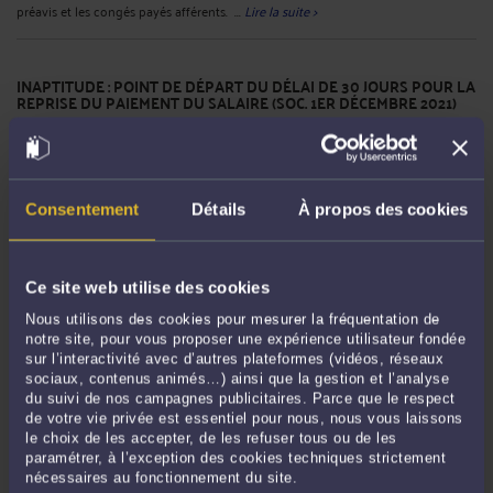
LICENCIEMENT POUR ABSENCE PROLONGÉE ET PRÉAVIS (SOC. 17
NOVEMBRE 2021)
Par
Jean-Philippe SCHMITT
le 16/01/2022
La cour de cassation rappelle ici que lorsque le licenciement, prononcé
pour absence prolongée désorganisant l'entreprise et rendant nécessaire un
remplacement définitif, est jugé comme dépourvu de cause réelle et sérieuse, le
juge doit accorder au salarié outre les dommages et intérêts, l'indemnité de
préavis et les congés payés afférents. ...
Lire la suite >
Consentement
Détails
À propos des cookies
Ce site web utilise des cookies
Nous utilisons des cookies pour mesurer la fréquentation de
notre site, pour vous proposer une expérience utilisateur fondée
sur l’interactivité avec d’autres plateformes (vidéos, réseaux
sociaux, contenus animés…) ainsi que la gestion et l’analyse
du suivi de nos campagnes publicitaires. Parce que le respect
de votre vie privée est essentiel pour nous, nous vous laissons
le choix de les accepter, de les refuser tous ou de les
paramétrer, à l’exception des cookies techniques strictement
INAPTITUDE : POINT DE DÉPART DU DÉLAI DE 30 JOURS POUR LA
nécessaires au fonctionnement du site.