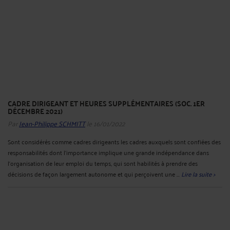
L’origine fautive de l’inaptitude peut conduire le juge à dire le licenciement
sans cause réelle et sérieuse. Dans cette affaire, l’employeur tentait d’imputer
l’origine de l’inaptitude à une autre cause que les conditions de travail. La cour
de cassation admet dorénavant que lorsque la dégradation de l'état de santé du
salarié ...
Lire la suite >
INAPTITUDE : POINT DE DÉPART DU DÉLAI DE 30 JOURS POUR LE
REPRISE DU PAIEMENT DU SALAIRE (SOC. 1ER DÉCEMBRE 2021)
Par
Jean-Philippe SCHMITT
le 16/01/2022
Lorsque le salarié est déclaré inapte, l’employeur a 30 jours pour tenter de