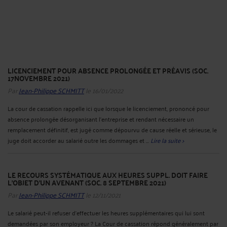
reclasser le salarié et le licencier, délai après lequel il devra reprendre le
paiement du salaire. La cour de cassation précise que le point de départ du délai
d'un mois à l'expiration duquel ...
Lire la suite >
CADRE DIRIGEANT ET HEURES SUPPLÉMENTAIRES (SOC. 1ER
DÉCEMBRE 2021)
Par
Jean-Philippe SCHMITT
le 16/01/2022
Sont considérés comme cadres dirigeants les cadres auxquels sont confiées des
responsabilités dont l'importance implique une grande indépendance dans
l'organisation de leur emploi du temps, qui sont habilités à prendre des
décisions de façon largement autonome et qui perçoivent une ...
Lire la suite >