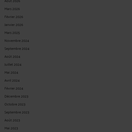
LE DÉLAI DE 2 MOIS DE LA PRESCRIPTION DISCIPLINAIRE COURT
DÈS CONNAISSANCE DES FAITS PAR LE SUPÉRIEUR
HIÉRARCHIQUE (SOC. 23 JUIN 2021)
Par
Jean-Philippe SCHMITT
le 13/09/2021
Aucun fait fautif ne peut donner lieu à lui seul à l'engagement de poursuites
disciplinaires au delà d'un délai de 2 mois à compter du jour où l'employeur en
a eu connaissance, ce dernier s’entendant non seulement du titulaire du
pouvoir disciplinaire mais également du supérieur hiérarchique du salarié,
même non titulaire de ce pouvoir. ...
Lire la suite >
VOIR PLUS
<
10
>
CONTACTER ME SCHMITT