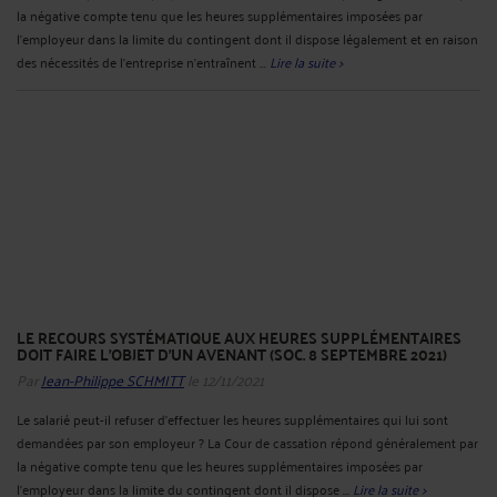
LICENCIEMENT POUR ABSENCE PROLONGÉE ET PRÉAVIS (SOC.
17NOVEMBRE 2021)
Par
Jean-Philippe SCHMITT
le 16/01/2022
La cour de cassation rappelle ici que lorsque le licenciement, prononcé pour
absence prolongée désorganisant l'entreprise et rendant nécessaire un
remplacement définitif, est jugé comme dépourvu de cause réelle et sérieuse, le
juge doit accorder au salarié outre les dommages et ...
Lire la suite >