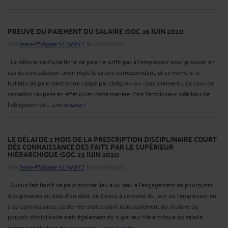
LE RECOURS SYSTÉMATIQUE AUX HEURES SUPPL. DOIT FAIRE
L'OBJET D'UN AVENANT (SOC. 8 SEPTEMBRE 2021)
Par
Jean-Philippe SCHMITT
le 12/11/2021
Le salarié peut-il refuser d’effectuer les heures supplémentaires qui lui sont
demandées par son employeur ? La Cour de cassation répond généralement par
la négative compte tenu que les heures supplémentaires imposées par
l’employeur dans la limite du contingent dont il dispose légalement et en raison
des nécessités de l’entreprise n’entraînent ...
Lire la suite >