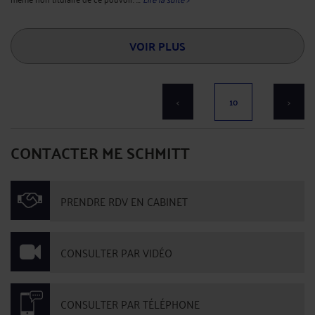
LE RECOURS SYSTÉMATIQUE AUX HEURES SUPPLÉMENTAIRES
DOIT FAIRE L'OBJET D'UN AVENANT (SOC. 8 SEPTEMBRE 2021)
Par
Jean-Philippe SCHMITT
le 12/11/2021
Le salarié peut-il refuser d’effectuer les heures supplémentaires qui lui sont
demandées par son employeur ? La Cour de cassation répond généralement par
la négative compte tenu que les heures supplémentaires imposées par
l’employeur dans la limite du contingent dont il dispose ...
Lire la suite >