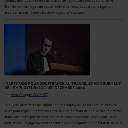
remplacement définitif du salarié licencié. Sans cette preuve cumulée, le
licenciement est jugé sans cause réelle et sérieuse, auquel cas le juge doit
accorder au salarié outre les dommages ...
Lire la suite >
INAPTITUDE POUR SOUFFRANCE AU TRAVAIL ET MANQUEMENT
DE L'EMPLOYEUR (SOC. 1ER DÉCEMBRE 2021)
Par
Jean-Philippe SCHMITT
le 19/02/2022
Nouvelle illustration de l’obligation de l’employeur de prendre les mesures
utiles pour régler un différend entre salariés, à défaut de quoi le salarié victime
et déclaré inapte puis licencié pourra se retourner contre l’employeur. Dans
cette affaire, les juges avaient considéré que la dégradation de l'état de santé du