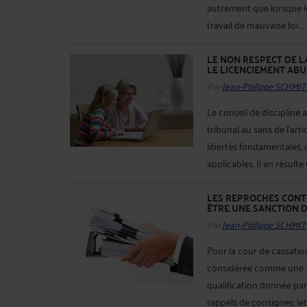
autrement que lorsque le
travail de mauvaise foi ...
LE NON RESPECT DE 
LE LICENCIEMENT ABUSI
Par
Jean-Philippe SCHMIT
Le conseil de discipline
tribunal au sens de l'art
libertés fondamentales, d
applicables. Il en résulte
LES REPROCHES CONT
ÊTRE UNE SANCTION DI
Par
Jean-Philippe SCHMIT
Pour la cour de cassation
considérée comme une san
qualification donnée par l
rappels de consignes, lett