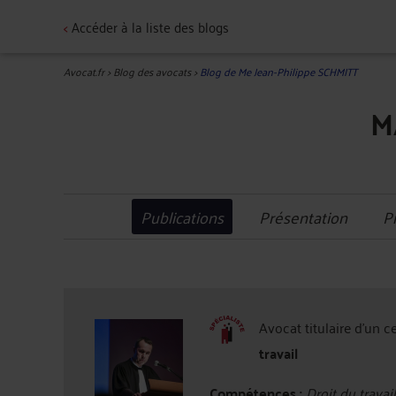
<
Accéder à la liste des blogs
Avocat.fr
>
Blog des avocats
>
Blog de Me Jean-Philippe SCHMITT
M
Publications
Présentation
P
Avocat titulaire d'un c
travail
Compétences :
Droit du travail