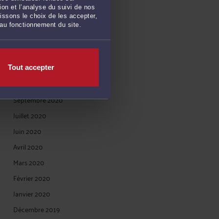
Avril 2021
on et l’analyse du suivi de nos
issons le choix de les accepter,
Mars 2021
 au fonctionnement du site.
Janvier 2021
Décembre 2020
Novembre 2020
Tout accepter
Octobre 2020
Septembre 2020
Juillet 2020
Juin 2020
Avril 2020
Mars 2020
Février 2020
Janvier 2020
Décembre 2019