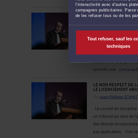
l’interactivité avec d’autres pl
campagnes publicitaires. Parce q
PAS DE LICENCIEMENT
de les refuser tous ou de les pa
PRÉALABLE (SOC. 2 FÉ
Par
Jean-Philippe SCHMIT
L'absence d'entretien pr
Tout refuser, sauf les c
du licenciement de son ca
techniques
23.425 Jean-philippe SC
travail 1, Bd Georges C
schmitt.com
Lire la suit
LE NON RESPECT DE 
LE LICENCIEMENT ABUSI
Par
Jean-Philippe SCHMIT
Le conseil de discipline
un tribunal au sens de l'
des libertés fondamentale
pas applicables. Il en r