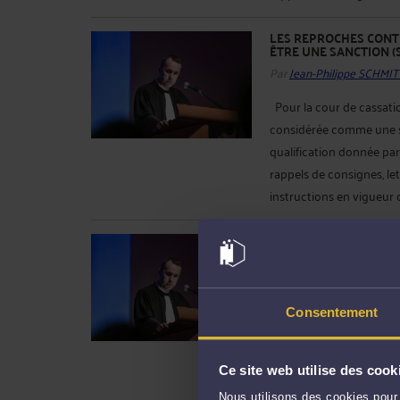
LES REPROCHES CONT
ÊTRE UNE SANCTION (S
Par
Jean-Philippe SCHMIT
Pour la cour de cassatio
considérée comme une san
qualification donnée par l
rappels de consignes, let
instructions en vigueur d
L'ARRÊT MALADIE DU 
POUR LICENCIER (SOC. 
Par
Jean-Philippe SCHMIT
La maladie d'un salarié n
Consentement
d'un licenciement discip
procédure de licencieme
Ce site web utilise des cook
à un entretien préalable 
être notifié dans le délai .
Nous utilisons des cookies pour 