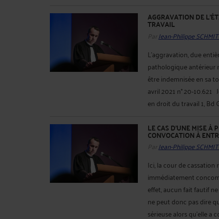
AGGRAVATION DE L'ÉT
TRAVAIL
Par
Jean-Philippe SCHMIT
L’aggravation, due entiè
pathologique antérieur 
être indemnisée en sa tota
avril 2021 n° 20-10.621 
en droit du travail 1, Bd 
LE CAS D'UNE MISE À 
CONVOCATION À ENTRE
Par
Jean-Philippe SCHMIT
Ici, la cour de cassation
immédiatement concomita
effet, aucun fait fautif 
ne peut donc pas dire qu
sérieuse alors qu’elle a c