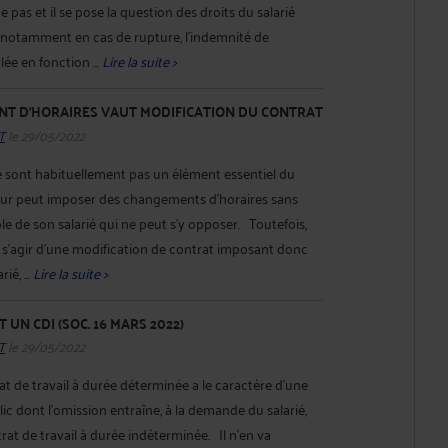
 pas et il se pose la question des droits du salarié
, notamment en cas de rupture, l’indemnité de
ée en fonction ...
Lire la suite >
T D'HORAIRES VAUT MODIFICATION DU CONTRAT
T
le 29/05/2022
ne sont habituellement pas un élément essentiel du
yeur peut imposer des changements d’horaires sans
able de son salarié qui ne peut s’y opposer. Toutefois,
ut s’agir d’une modification de contrat imposant donc
ié, ...
Lire la suite >
 UN CDI (SOC. 16 MARS 2022)
T
le 29/05/2022
t de travail à durée déterminée a le caractère d'une
ic dont l'omission entraîne, à la demande du salarié,
trat de travail à durée indéterminée. Il n'en va