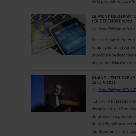
de la procédure ...
Lire la 
LE POINT DE DÉPART D
1ER DÉCEMBRE 2021)
Par
Jean-Philippe SCHMIT
En cas d’inaptitude, et si 
l’employeur doit reprendr
procédure de licenciemen
départ du délai d'un mois.
QUAND L'EMPLOYEUR P
23 JUIN 2021)
Par
Jean-Philippe SCHMIT
La cour de cassation rap
disciplinaire par l’emplo
du titulaire du pouvoir 
du salarié, même non titu
fautifs commis par le salar