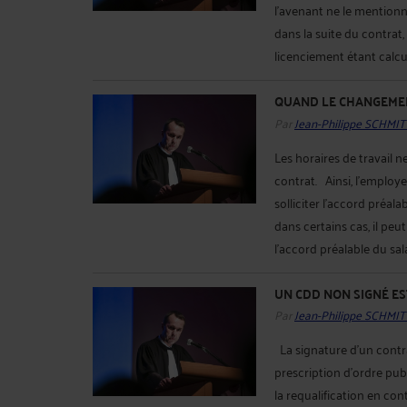
l’avenant ne le mentionne
dans la suite du contrat
licenciement étant calcul
QUAND LE CHANGEMEN
Par
Jean-Philippe SCHMIT
Les horaires de travail 
contrat. Ainsi, l’emplo
solliciter l’accord préal
dans certains cas, il pe
l’accord préalable du salar
UN CDD NON SIGNÉ EST
Par
Jean-Philippe SCHMIT
La signature d'un contra
prescription d'ordre publ
la requalification en con