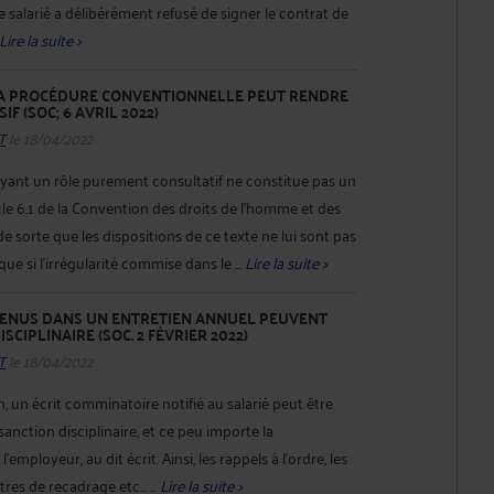
 salarié a délibérément refusé de signer le contrat de
Lire la suite >
LA PROCÉDURE CONVENTIONNELLE PEUT RENDRE
F (SOC; 6 AVRIL 2022)
T
le 18/04/2022
 ayant un rôle purement consultatif ne constitue pas un
icle 6.1 de la Convention des droits de l'homme et des
e sorte que les dispositions de ce texte ne lui sont pas
 que si l'irrégularité commise dans le ...
Lire la suite >
ENUS DANS UN ENTRETIEN ANNUEL PEUVENT
SCIPLINAIRE (SOC. 2 FÉVRIER 2022)
T
le 18/04/2022
, un écrit comminatoire notifié au salarié peut être
ction disciplinaire, et ce peu importe la
’employeur, au dit écrit. Ainsi, les rappels à l’ordre, les
res de recadrage etc... ...
Lire la suite >