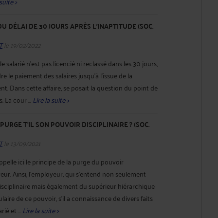
suite >
U DÉLAI DE 30 JOURS APRÈS L'INAPTITUDE (SOC.
T
le 19/02/2022
le salarié n’est pas licencié ni reclassé dans les 30 jours,
e le paiement des salaires jusqu’à l’issue de la
t. Dans cette affaire, se posait la question du point de
 La cour ...
Lire la suite >
URGE T'IL SON POUVOIR DISCIPLINAIRE ? (SOC.
T
le 13/09/2021
pelle ici le principe de la purge du pouvoir
yeur. Ainsi, l'employeur, qui s’entend non seulement
disciplinaire mais également du supérieur hiérarchique
laire de ce pouvoir, s'il a connaissance de divers faits
ié et ...
Lire la suite >