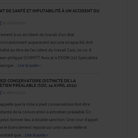
AT DE SANTÉ ET IMPUTABILITÉ À UN ACCIDENT DU
T
le 18/07/2021
rement à un accident du travail, d’un état
n’occasionnant auparavant aucune incapacité, doit
lité au titre de l’accident du travail. Cass. 2e civ. 8
Jean-philippe SCHMITT Avocat à DIJON (21) Spécialiste
Georges ...
Lire la suite >
PIED CONSERVATOIRE DISTINCTE DE LA
TIEN PRÉALABLE (SOC; 14 AVRIL 2021)
T
le 18/07/2021
 rappelle que la mise à pied conservatoire doit être
nte de la convocation à entretien préalable. En
ne peut donner lieu à double sanction. Une cour d’appel
e le licenciement repose sur une cause réelle et
onstaté que ...
Lire la suite >