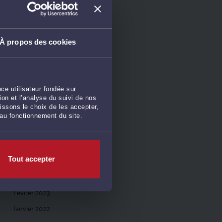
Mars 2026
Février 2026
Janvier 2026
À propos des cookies
Juillet 2025
Juin 2025
Mai 2024
ce utilisateur fondée sur
Avril 2024
on et l’analyse du suivi de nos
issons le choix de les accepter,
Janvier 2024
 au fonctionnement du site.
Novembre 2023
Juin 2023
Mai 2023
Tout accepter
Avril 2023
Février 2023
Janvier 2022