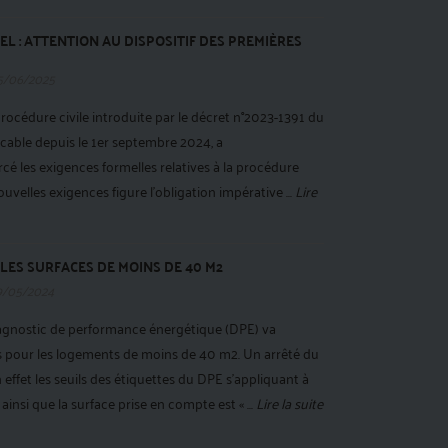
EL : ATTENTION AU DISPOSITIF DES PREMIÈRES
5/06/2025
océdure civile introduite par le décret n°2023-1391 du
cable depuis le 1er septembre 2024, a
é les exigences formelles relatives à la procédure
ouvelles exigences figure l’obligation impérative ...
Lire
LES SURFACES DE MOINS DE 40 M2
9/05/2024
agnostic de performance énergétique (DPE) va
s pour les logements de moins de 40 m2. Un arrêté du
effet les seuils des étiquettes du DPE s'appliquant à
ainsi que la surface prise en compte est « ...
Lire la suite