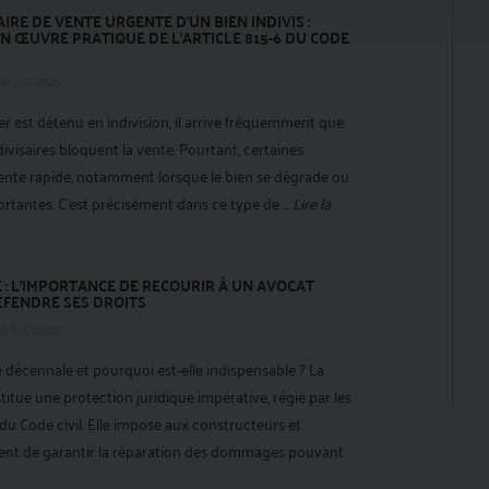
IRE DE VENTE URGENTE D'UN BIEN INDIVIS :
EN ŒUVRE PRATIQUE DE L'ARTICLE 815-6 DU CODE
4/07/2025
r est détenu en indivision, il arrive fréquemment que
ivisaires bloquent la vente. Pourtant, certaines
vente rapide, notamment lorsque le bien se dégrade ou
tantes. C'est précisément dans ce type de ...
Lire la
: L'IMPORTANCE DE RECOURIR À UN AVOCAT
DÉFENDRE SES DROITS
3/07/2025
e décennale et pourquoi est-elle indispensable ? La
itue une protection juridique impérative, régie par les
 du Code civil. Elle impose aux constructeurs et
ent de garantir la réparation des dommages pouvant