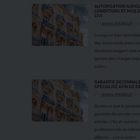
AUTORISATION JUDICIA
CONDITIONS ET MISE 
CIVI
Par
Jeremy MAINGUY
le 0
Lorsqu’un bien immobilie
des désaccords entre ind
situations exigent une 
génère des charges impor
suite >
GARANTIE DÉCENNALE 
SPÉCIALISÉ AFIN DE 
Par
Jeremy MAINGUY
le 0
Qu’est-ce que la garanti
garantie décennale const
articles 1792 et suivants
professionnels du bâtim
affecter ...
Lire la suite >