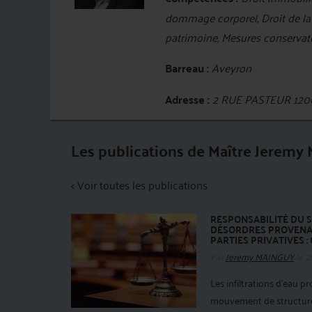
dommage corporel, Droit de la 
patrimoine, Mesures conservato
Barreau :
Aveyron
Adresse :
2 RUE PASTEUR 12
Les publications de Maître Jerem
< Voir toutes les publications
RESPONSABILITÉ DU S
DÉSORDRES PROVENAN
PARTIES PRIVATIVES :
Par
Jeremy MAINGUY
le 2
Les infiltrations d'eau p
mouvement de structure,