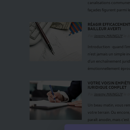
canalisations communes 
façades figurent parmi les 
RÉAGIR EFFICACEMENT
BAILLEUR AVERTI
Par
Jeremy MAINGUY
le 2
Introduction : quand l’
n’est jamais un simple in
d’un enchaînement jurid
émotionnellement éprouva
VOTRE VOISIN EMPIÈTE
JURIDIQUE COMPLET
Par
Jeremy MAINGUY
le 0
Un beau matin, vous rema
votre terrain. Ou encore
paraît anodin, mais c’est
d’un simple désagrément :