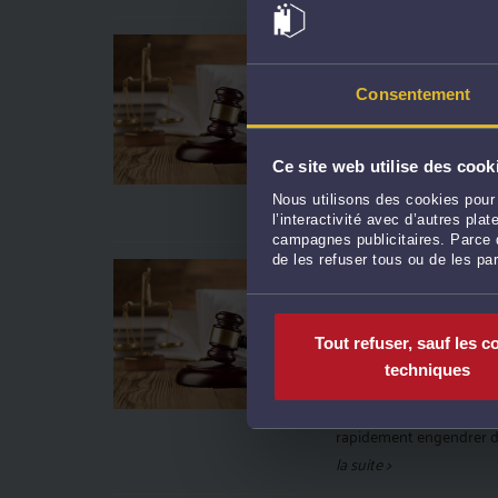
FENÊTRE INDISCRÈTE, 
QUELS RECOURS FACE 
Par
Jeremy MAINGUY
le 1
Consentement
Vous rentrez chez vous et
fenêtre, une lucarne, parf
Ce site web utilise des cook
ou votre salon. Cette im
Nous utilisons des cookies pour 
observé, guetté. Comme si
l’interactivité avec d’autres pl
campagnes publicitaires. Parce q
de les refuser tous ou de les pa
DIAGNOSTIC ERRONÉ 
SÉCURISER VOS DROIT
Par
Jeremy MAINGUY
le 2
Tout refuser, sauf les c
Lors de l’acquisition d’
techniques
individuel, la fiabilité d
d’Assainissement Non Col
rapidement engendrer de
la suite >