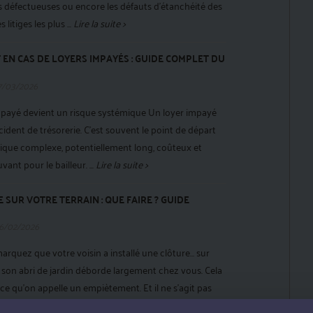
défectueuses ou encore les défauts d'étanchéité des
litiges les plus ...
Lire la suite >
 EN CAS DE LOYERS IMPAYÉS : GUIDE COMPLET DU
7/03/2026
impayé devient un risque systémique Un loyer impayé
cident de trésorerie. C’est souvent le point de départ
ique complexe, potentiellement long, coûteux et
nt pour le bailleur. ...
Lire la suite >
 SUR VOTRE TERRAIN : QUE FAIRE ? GUIDE
6/02/2026
rquez que votre voisin a installé une clôture… sur
, son abri de jardin déborde largement chez vous. Cela
 ce qu’on appelle un empiètement. Et il ne s’agit pas
 c’est une atteinte ...
Lire la suite >