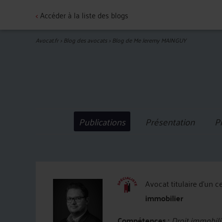
<
Accéder à la liste des blogs
Avocat.fr
>
Blog des avocats
>
Blog de Me Jeremy MAINGUY
Publications
Présentation
P
Avocat titulaire d'un c
immobilier
Compétences :
Droit immobilie