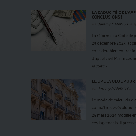
LA CADUCITÉ DE L’APP
CONCLUSIONS !
Par
Jeremy MAINGUY
le 2
La réforme du Code de pr
29 décembre 2023, appli
considérablement renforc
d’appel civil. Parmi ces n
la suite >
LE DPE ÉVOLUE POUR 
Par
Jeremy MAINGUY
le 1
Le mode de calcul du di
connaître des évolution
25 mars 2024 modifie en 
ces logements. Il précise 
>