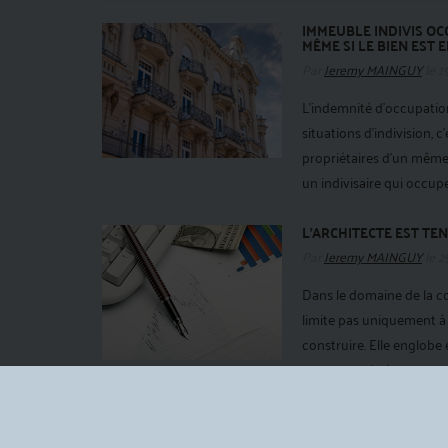
IMMEUBLE INDIVIS OC
MÊME SI LE BIEN EST 
Par
Jeremy MAINGUY
le 1
L'indemnité d'occupation
situations d'indivision, 
propriétaires d'un même 
un indivisaire qui occupe
L’ARCHITECTE EST TEN
Par
Jeremy MAINGUY
le 2
Dans le domaine de la con
limite pas uniquement à 
construire. Elle englobe 
aspects techniques essent
pour ...
Lire la suite >
L’INSANITÉ D’ESPRIT 