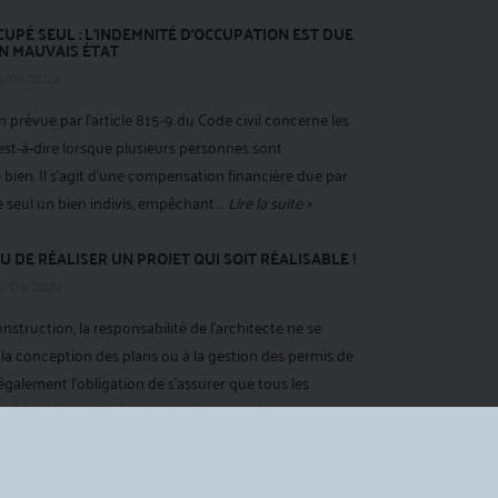
CUPÉ SEUL : L'INDEMNITÉ D'OCCUPATION EST DUE
EN MAUVAIS ÉTAT
9/05/2024
 prévue par l'article 815-9 du Code civil concerne les
c'est-à-dire lorsque plusieurs personnes sont
bien. Il s'agit d'une compensation financière due par
 seul un bien indivis, empêchant ...
Lire la suite >
U DE RÉALISER UN PROJET QUI SOIT RÉALISABLE !
5/04/2024
struction, la responsabilité de l'architecte ne se
la conception des plans ou à la gestion des permis de
également l'obligation de s'assurer que tous les
iels, tels que les études de sol, sont pris en compte
DU TESTATEUR DOIT ÊTRE ÉTABLI AU JOUR DE LA