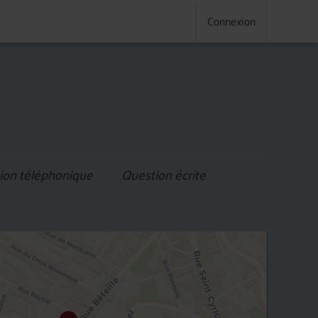
Connexion
ion téléphonique
Question écrite