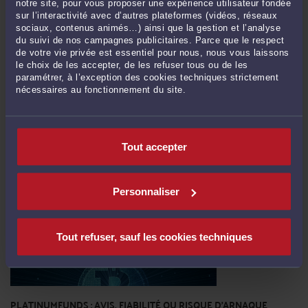
notre site, pour vous proposer une expérience utilisateur fondée
sur l’interactivité avec d’autres plateformes (vidéos, réseaux
sociaux, contenus animés…) ainsi que la gestion et l’analyse
FINSTPAYCRYPTOFR : FAUT-IL SE MÉFIER ? ANALYSE DES AVIS ET
du suivi de nos campagnes publicitaires. Parce que le respect
DES RISQUES
de votre vie privée est essentiel pour nous, nous vous laissons
Par
Jocelyn ZIEGLER
le 06/04/2026
le choix de les accepter, de les refuser tous ou de les
paramétrer, à l’exception des cookies techniques strictement
L’univers des cryptomonnaies attire aujourd’hui un public toujours plus large,
nécessaires au fonctionnement du site.
séduit par l’idée d’investir rapidement et de générer des gains potentiellement
élevés. Toutefois, derrière cette accessibilité apparente se cache une réalité plus
complexe : une explosion ...
Lire la suite >
Tout accepter
Personnaliser
Tout refuser, sauf les cookies techniques
PLATINUMFUNDS : AVIS, FIABILITÉ OU RISQUE D’ARNAQUE