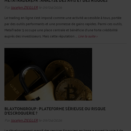
METATRADER5.FR : ANALYSE DES AVIS ET DES RISQUES
Par
Jocelyn ZIEGLER
le 09/04/2026
Le trading en ligne s’est imposé comme une activité accessible à tous, portée
par des outils performants et une promesse de gains rapides. Parmi ces outils,
MetaTrader 5 occupe une place centrale et bénéficie d’une forte crédibilité
auprès des investisseurs. Mais cette réputation ...
Lire la suite >
BLAXTONGROUP : PLATEFORME SÉRIEUSE OU RISQUE
D’ESCROQUERIE ?
Par
Jocelyn ZIEGLER
le 09/04/2026
Le développement massif des services financiers en ligne a ouvert la voie à de