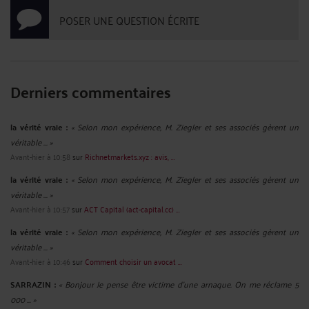
POSER UNE QUESTION ÉCRITE
Derniers commentaires
la vérité vraie :
« Selon mon expérience, M. Ziegler et ses associés gèrent un
véritable ... »
Avant-hier à 10:58
sur
Richnetmarkets.xyz : avis, ...
la vérité vraie :
« Selon mon expérience, M. Ziegler et ses associés gèrent un
véritable ... »
Avant-hier à 10:57
sur
ACT Capital (act-capital.cc) ...
la vérité vraie :
« Selon mon expérience, M. Ziegler et ses associés gèrent un
véritable ... »
Avant-hier à 10:46
sur
Comment choisir un avocat ...
SARRAZIN :
« Bonjour Je pense être victime d'une arnaque. On me réclame 5
000 ... »