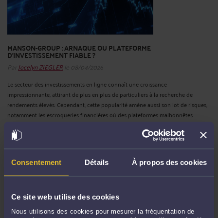
MANSON-GROUP : ARNAQUE OU PLATEFORME
D’INVESTISSEMENT FIABLE ?
Par
Jocelyn ZIEGLER
le 08/04/2026
Le secteur des investissements en ligne connaît une croissance
impressionnante, attirant de plus en plus de particuliers à la recherche de
rendements élevés. Cependant, cette popularité amène aussi son lot de risques,
notamment les escroqueries financières où des plateformes malhonnêtes
exploitent ...
Lire la suite >
Consentement
Détails
À propos des cookies
Ce site web utilise des cookies
Nous utilisons des cookies pour mesurer la fréquentation de